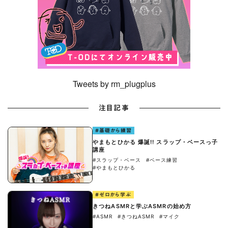
Tweets by rm_plugplus
注目記事
#基礎から練習
やまもとひかる 爆誕!! スラップ・ベースっ子
講座
#スラップ・ベース
#ベース練習
#やまもとひかる
#ゼロから学ぶ
きつねASMRと学ぶASMRの始め方
#ASMR
#きつねASMR
#マイク