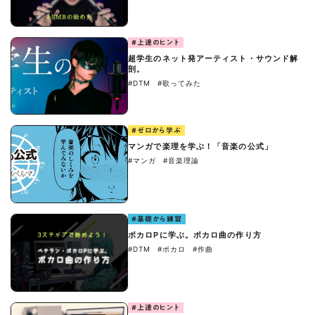
#上達のヒント
超学生のネット発アーティスト・サウンド解
剖。
#DTM
#歌ってみた
#ゼロから学ぶ
マンガで楽理を学ぶ！「音楽の公式」
#マンガ
#音楽理論
#基礎から練習
ボカロPに学ぶ。ボカロ曲の作り方
#DTM
#ボカロ
#作曲
#上達のヒント