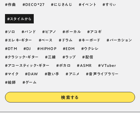
作曲
DECO*27
にじさんじ
イベント
すりぃ
#スタイルから
ソロ
バンド
ピアノ
ボーカル
アコギ
エレキ・ギター
ベース
ドラム
キーボード
パーカション
DTM
DJ
HIPHOP
EDM
ウクレレ
クラシック・ギター
三線
ラップ
配信
アコースティック・ギター
ボカロ
ASMR
VTuber
マイク
DAW
歌い手
アニメ
音声ライブラリー
絵師
ゲーム
検索する