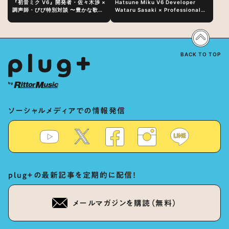
『初音ミク V6』開発者・佐々木渉 ×
Hatsune Miku V6 Developer
調声師・びび特別対談 〜豊かな歌声
Wataru Sasaki × Professional
表現の秘訣は、“歌うキャラクターへ
Vocal-Tuner Bibi Special
の愛”と“推し活”にあった！？
Dialogue: The Secret to Rich
Vocal Expression Lies in “Love
for the singing characters” and
“Oshikatsu”!?
BACK TO TOP
ソーシャルメディアでの情報発信
plug+の最新記事を定期的に配信！
メールマガジンを購読（無料）