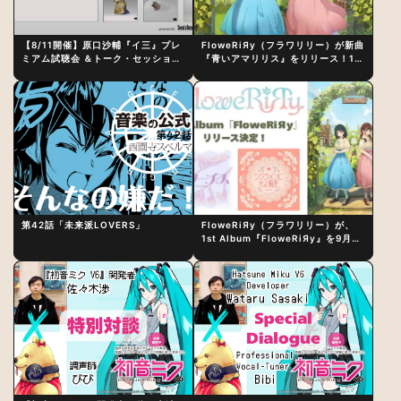
【8/11開催】原口沙輔『イ三』プレ
FloweRiЯy（フラワリリー）が新曲
ミアム試聴会 ＆トーク・セッション
『青いアマリリス』をリリース！1st
〜完成直後の“ピュアな原音体験”と
アルバム詳細も発表
制作秘話
第42話「未来派LOVERS」
FloweRiЯy（フラワリリー）が、
1st Album『FloweRiЯy』を9月23
日（水）にリリース！