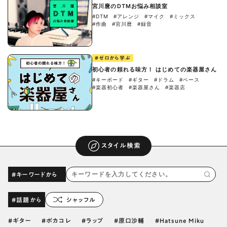
宮川麿のDTMお悩み相談室
#DTM
#アレンジ
#マイク
#ミックス
#作曲
#宮川麿
#録音
#ゼロから学ぶ
初心者の頼れる味方！ はじめての楽器屋さん
#キーボード
#ギター
#ドラム
#ベース
#楽器初心者
#楽器屋さん
#楽器店
スタイル検索
#キーワードから
#話題から
シャッフル
ギター
ボカコレ
ラップ
原口沙輔
Hatsune Miku