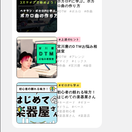
ボカロPに学ぶ。ボカ
ロ曲の作り方
#DTM
#ボカロ
#作曲
#上達のヒント
宮川麿のDTMお悩み相
談室
#DTM
#アレンジ
#マイク
#ミックス
#作曲
#宮川麿
#録音
#ゼロから学ぶ
初心者の頼れる味方！
はじめての楽器屋さん
#キーボード
#ギター
#ドラム
#ベース
#楽器初心者
#楽器屋さん
#楽器店