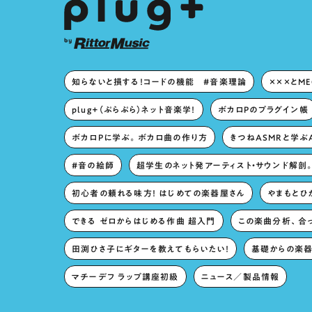
知らないと損する！コードの機能 #音楽理論
×××とM
plug+（ぷらぷら）ネット音楽学！
ボカロPのプラグイン帳
ボカロPに学ぶ。ボカロ曲の作り方
きつねASMRと学ぶ
#音の絵師
超学生のネット発アーティスト・サウンド解剖
初心者の頼れる味方！ はじめての楽器屋さん
やまもとひか
できる ゼロからはじめる作曲 超入門
この楽曲分析、合
田渕ひさ子にギターを教えてもらいたい！
基礎からの楽器
マチーデフ ラップ講座初級
ニュース／製品情報