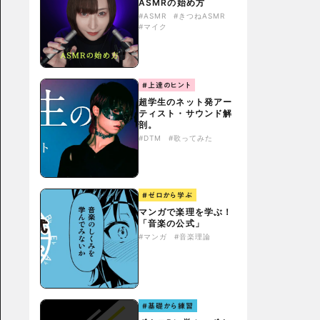
ASMRの始め方
#ASMR
#きつねASMR
#マイク
#上達のヒント
超学生のネット発アー
ティスト・サウンド解
剖。
#DTM
#歌ってみた
#ゼロから学ぶ
マンガで楽理を学ぶ！
「音楽の公式」
#マンガ
#音楽理論
#基礎から練習