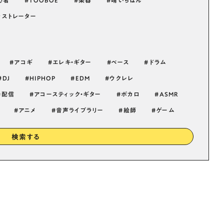
心者
TOOBOE
楽器
晴いちばん
ラストレーター
アコギ
エレキ・ギター
ベース
ドラム
DJ
HIPHOP
EDM
ウクレレ
配信
アコースティック・ギター
ボカロ
ASMR
アニメ
音声ライブラリー
絵師
ゲーム
検索する