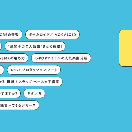
ECREの音楽
ボーカロイド／ VOCALOID
“週間ボカロ人気曲”まとめ通信！
ASMRの始め方
K-POPアイドルの人気楽曲分析
。
Arika プロダクション・ノート
る 爆誕!! スラップ・ベースっ子講座
ってますか？
ギタボ考
練習〜できるシリーズ