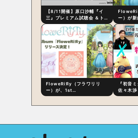
【8/11開催】原口沙輔『イ
Flowe
三』プレミアム試聴会 ＆ト
ー）が新
ーク・セッション 〜完成直
ス』をリ
後の“ピュアな原音体験”と制
ム詳細も
作秘話
FloweRiЯy（フラワリリ
『初音ミ
ー）が、1st
佐々木渉
Album『FloweRiЯy』を9
別対談 
月23日（水）にリリース！
秘訣は、
への愛”
た！？