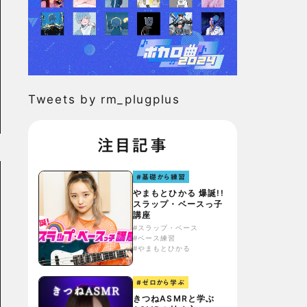
Tweets by rm_plugplus
注目記事
#基礎から練習
やまもとひかる 爆誕!!
スラップ・ベースっ子
講座
#スラップ・ベース
#ベース練習
#やまもとひかる
#ゼロから学ぶ
きつねASMRと学ぶ