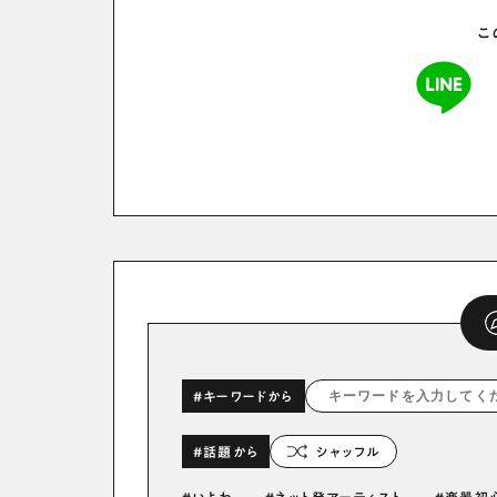
こ
#キーワードから
#話題から
シャッフル