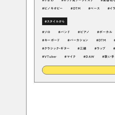
いよわ
ネット発アーティスト
楽器初
ピノキオピー
DTM
ベース
イ
#スタイルから
ソロ
バンド
ピアノ
ボーカル
キーボード
パーカション
DTM
クラシック・ギター
三線
ラップ
VTuber
マイク
DAW
歌い手