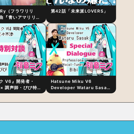
RiЯy（フラワリリ
第42話「未来派LOVERS」
曲『青いアマリリ
リース！1stアルバ
発表
ク V6』開発者・
Hatsune Miku V6
 × 調声師・びび特
Developer Wataru Sasaki
〜豊かな歌声表現の
× Professional Vocal-
“歌うキャラクター
Tuner Bibi Special
と“推し活”にあっ
Dialogue: The Secret to
Rich Vocal Expression
Lies in “Love for the
singing characters” and
“Oshikatsu”!?