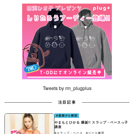
Tweets by rm_plugplus
注目記事
#基礎から練習
やまもとひかる 爆誕!! スラップ・ベースっ子
講座
#スラップ・ベース
#ベース練習