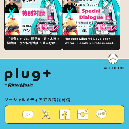
『初音ミク V6』開発者・佐々木渉 ×
Hatsune Miku V6 Developer
調声師・びび特別対談 〜豊かな歌声
Wataru Sasaki × Professional
表現の秘訣は、“歌うキャラクターへ
Vocal-Tuner Bibi Special
の愛”と“推し活”にあった！？
Dialogue: The Secret to Rich
Vocal Expression Lies in “Love
for the singing characters” and
“Oshikatsu”!?
BACK TO TOP
ソーシャルメディアでの情報発信