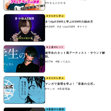
#やまもとひかる
#ゼロから学ぶ
きつねASMRと学ぶASMRの始め方
#ASMR
#きつねASMR
#マイク
#上達のヒント
超学生のネット発アーティスト・サウンド解
剖。
#DTM
#歌ってみた
#ゼロから学ぶ
マンガで楽理を学ぶ！「音楽の公式」
#マンガ
#音楽理論
#基礎から練習