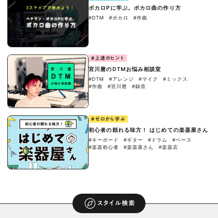
ボカロPに学ぶ。ボカロ曲の作り方
#DTM
#ボカロ
#作曲
#上達のヒント
宮川麿のDTMお悩み相談室
#DTM
#アレンジ
#マイク
#ミックス
#作曲
#宮川麿
#録音
#ゼロから学ぶ
初心者の頼れる味方！ はじめての楽器屋さん
#キーボード
#ギター
#ドラム
#ベース
#楽器初心者
#楽器屋さん
#楽器店
スタイル検索