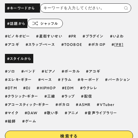
#キーワードから
#話題から
シャッフル
ピノキオピー
星街すいせい
PR
プラグイン
いよわ
アコギ
スラップ・ベース
TOOBOE
ボカロP
[PR]
#スタイルから
ソロ
バンド
ピアノ
ボーカル
アコギ
エレキ・ギター
ベース
ドラム
キーボード
パーカション
DTM
DJ
HIPHOP
EDM
ウクレレ
クラシック・ギター
三線
ラップ
配信
アコースティック・ギター
ボカロ
ASMR
VTuber
マイク
DAW
歌い手
アニメ
音声ライブラリー
絵師
ゲーム
検索する