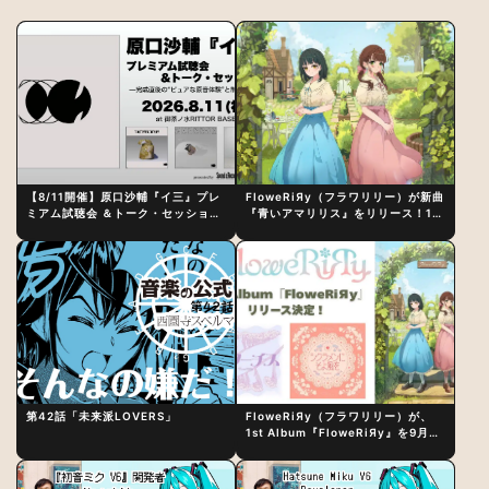
【8/11開催】原口沙輔『イ三』プレ
FloweRiЯy（フラワリリー）が新曲
ミアム試聴会 ＆トーク・セッション
『青いアマリリス』をリリース！1st
〜完成直後の“ピュアな原音体験”と
アルバム詳細も発表
制作秘話
第42話「未来派LOVERS」
FloweRiЯy（フラワリリー）が、
1st Album『FloweRiЯy』を9月23
日（水）にリリース！