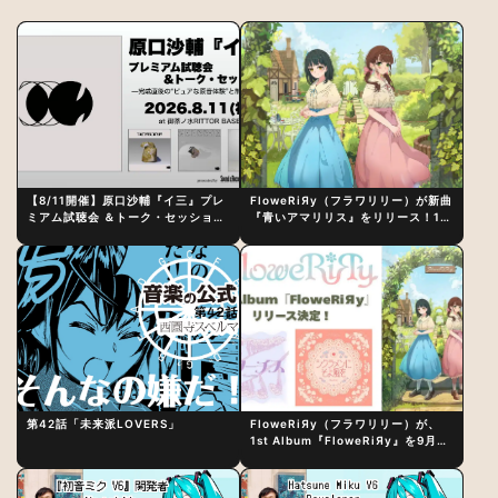
【8/11開催】原口沙輔『イ三』プレ
FloweRiЯy（フラワリリー）が新曲
ミアム試聴会 ＆トーク・セッション
『青いアマリリス』をリリース！1st
〜完成直後の“ピュアな原音体験”と
アルバム詳細も発表
制作秘話
第42話「未来派LOVERS」
FloweRiЯy（フラワリリー）が、
1st Album『FloweRiЯy』を9月23
日（水）にリリース！