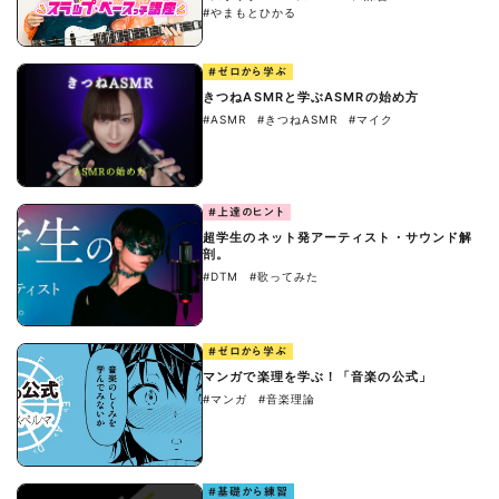
#やまもとひかる
#ゼロから学ぶ
きつねASMRと学ぶASMRの始め方
#ASMR
#きつねASMR
#マイク
#上達のヒント
超学生のネット発アーティスト・サウンド解
剖。
#DTM
#歌ってみた
#ゼロから学ぶ
マンガで楽理を学ぶ！「音楽の公式」
#マンガ
#音楽理論
#基礎から練習