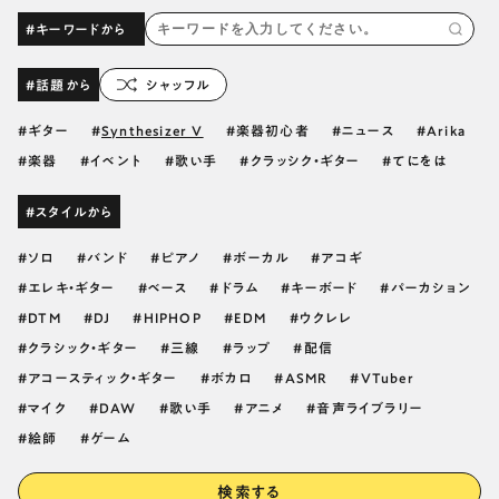
#キーワードから
#話題から
シャッフル
ギター
Synthesizer V
楽器初心者
ニュース
Arika
楽器
イベント
歌い手
クラッシク・ギター
てにをは
#スタイルから
ソロ
バンド
ピアノ
ボーカル
アコギ
エレキ・ギター
ベース
ドラム
キーボード
パーカション
DTM
DJ
HIPHOP
EDM
ウクレレ
クラシック・ギター
三線
ラップ
配信
アコースティック・ギター
ボカロ
ASMR
VTuber
マイク
DAW
歌い手
アニメ
音声ライブラリー
絵師
ゲーム
検索する