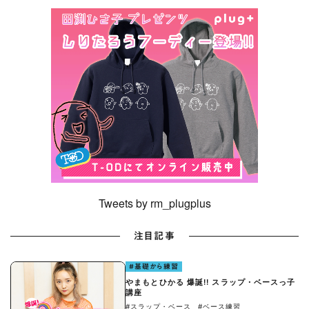
Tweets by rm_plugplus
注目記事
#基礎から練習
やまもとひかる 爆誕!! スラップ・ベースっ子
講座
#スラップ・ベース
#ベース練習