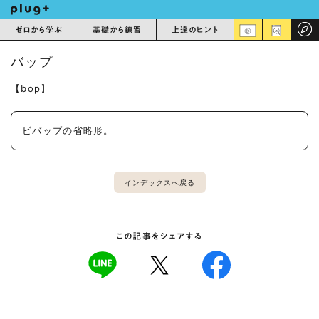
ゼロから学ぶ
基礎から練習
上達のヒント
バップ
【bop】
ビバップの省略形。
インデックスへ戻る
この記事をシェアする