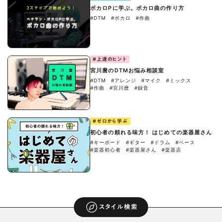
ボカロPに学ぶ。ボカロ曲の作り方
#DTM
#ボカロ
#作曲
#上達のヒント
宮川麿のDTMお悩み相談室
#DTM
#アレンジ
#マイク
#ミックス
#作曲
#宮川麿
#録音
#ゼロから学ぶ
初心者の頼れる味方！ はじめての楽器屋さん
#キーボード
#ギター
#ドラム
#ベース
#楽器初心者
#楽器屋さん
#楽器店
スタイル検索