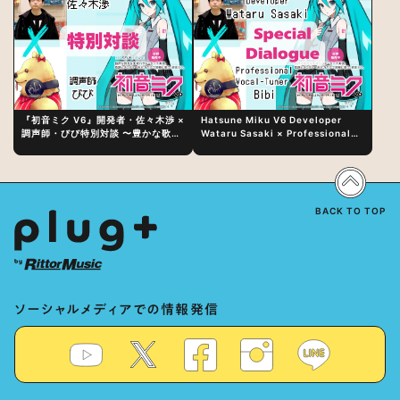
『初音ミク V6』開発者・佐々木渉 ×
Hatsune Miku V6 Developer
調声師・びび特別対談 〜豊かな歌声
Wataru Sasaki × Professional
表現の秘訣は、“歌うキャラクターへ
Vocal-Tuner Bibi Special
の愛”と“推し活”にあった！？
Dialogue: The Secret to Rich
Vocal Expression Lies in “Love
for the singing characters” and
“Oshikatsu”!?
BACK TO TOP
ソーシャルメディアでの情報発信