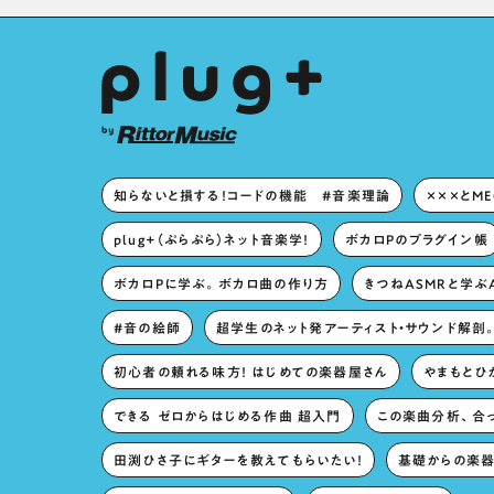
知らないと損する！コードの機能 #音楽理論
×××とM
plug+（ぷらぷら）ネット音楽学！
ボカロPのプラグイン帳
ボカロPに学ぶ。ボカロ曲の作り方
きつねASMRと学ぶ
#音の絵師
超学生のネット発アーティスト・サウンド解剖
初心者の頼れる味方！ はじめての楽器屋さん
やまもとひか
できる ゼロからはじめる作曲 超入門
この楽曲分析、合
田渕ひさ子にギターを教えてもらいたい！
基礎からの楽器