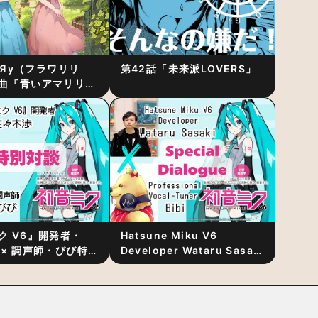
RiЯy（フラワリリ
第42話「未来派LOVERS」
曲『青いアマリリ
リース！1stアルバ
発表
ク V6』開発者・
Hatsune Miku V6
 × 調声師・びび特
Developer Wataru Sasaki
〜豊かな歌声表現の
× Professional Vocal-
“歌うキャラクター
Tuner Bibi Special
と“推し活”にあっ
Dialogue: The Secret to
Rich Vocal Expression