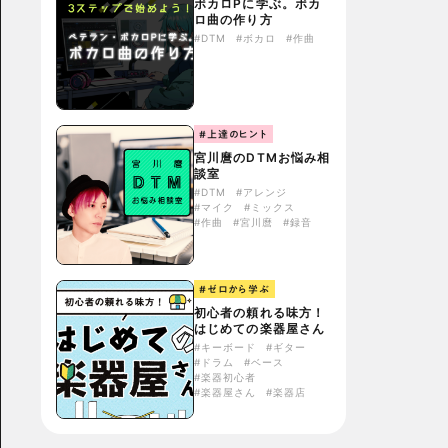
ボカロPに学ぶ。ボカ
ロ曲の作り方
#DTM
#ボカロ
#作曲
#上達のヒント
宮川麿のDTMお悩み相
談室
#DTM
#アレンジ
#マイク
#ミックス
#作曲
#宮川麿
#録音
#ゼロから学ぶ
初心者の頼れる味方！
はじめての楽器屋さん
#キーボード
#ギター
#ドラム
#ベース
#楽器初心者
#楽器屋さん
#楽器店