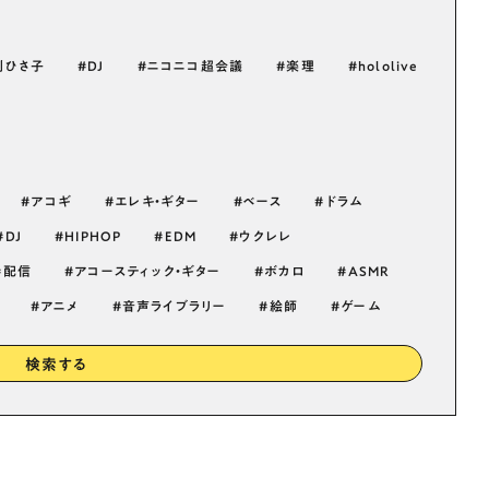
渕ひさ子
DJ
ニコニコ超会議
楽理
hololive
アコギ
エレキ・ギター
ベース
ドラム
DJ
HIPHOP
EDM
ウクレレ
配信
アコースティック・ギター
ボカロ
ASMR
アニメ
音声ライブラリー
絵師
ゲーム
検索する