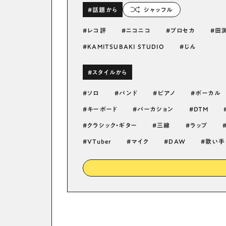
#話題から
シャッフル
レコ評
ニコニコ
プロセカ
田
KAMITSUBAKI STUDIO
じん
#スタイルから
ソロ
バンド
ピアノ
ボーカル
キーボード
パーカション
DTM
クラシック・ギター
三線
ラップ
VTuber
マイク
DAW
歌い手