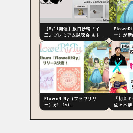
【8/11開催】原口沙輔『イ
Flowe
三』プレミアム試聴会 ＆ト
ー）が新
ーク・セッション 〜完成直
ス』をリ
後の“ピュアな原音体験”と制
ム詳細も
作秘話
FloweRiЯy（フラワリリ
『初音ミ
ー）が、1st
佐々木渉
Album『FloweRiЯy』を9
別対談 
月23日（水）にリリース！
秘訣は、
への愛”
た！？