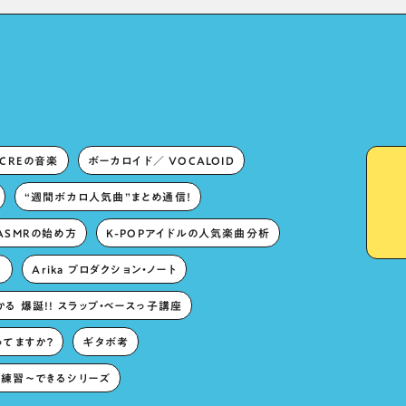
Lies in “Love for the
singing characters” and
“Oshikatsu”!?
ECREの音楽
ボーカロイド／ VOCALOID
“週間ボカロ人気曲”まとめ通信！
ASMRの始め方
K-POPアイドルの人気楽曲分析
。
Arika プロダクション・ノート
る 爆誕!! スラップ・ベースっ子講座
ってますか？
ギタボ考
練習〜できるシリーズ