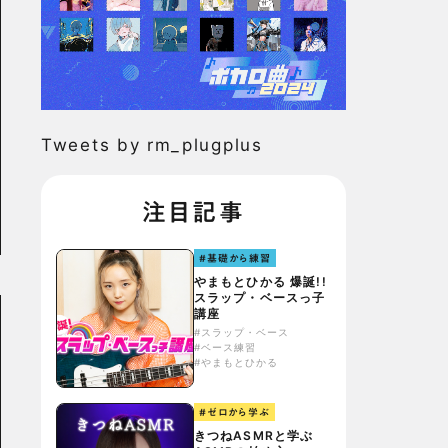
Tweets by rm_plugplus
注目記事
#基礎から練習
やまもとひかる 爆誕!!
スラップ・ベースっ子
講座
#スラップ・ベース
#ベース練習
#やまもとひかる
#ゼロから学ぶ
きつねASMRと学ぶ