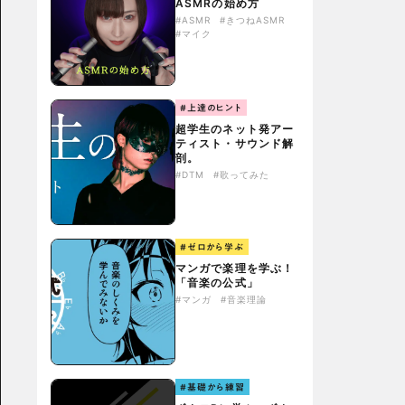
ASMRの始め方
#ASMR
#きつねASMR
#マイク
#上達のヒント
超学生のネット発アー
ティスト・サウンド解
剖。
#DTM
#歌ってみた
#ゼロから学ぶ
マンガで楽理を学ぶ！
「音楽の公式」
#マンガ
#音楽理論
#基礎から練習