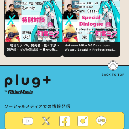
『初音ミク V6』開発者・佐々木渉 ×
Hatsune Miku V6 Developer
調声師・びび特別対談 〜豊かな歌声
Wataru Sasaki × Professional
表現の秘訣は、“歌うキャラクターへ
Vocal-Tuner Bibi Special
の愛”と“推し活”にあった！？
Dialogue: The Secret to Rich
Vocal Expression Lies in “Love
for the singing characters” and
“Oshikatsu”!?
BACK TO TOP
ソーシャルメディアでの情報発信