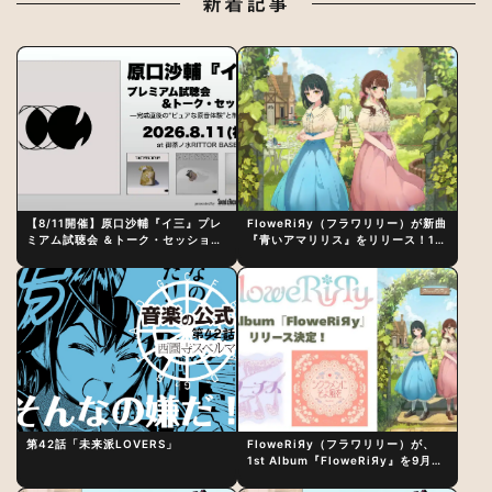
新着記事
【8/11開催】原口沙輔『イ三』プレ
FloweRiЯy（フラワリリー）が新曲
ミアム試聴会 ＆トーク・セッション
『青いアマリリス』をリリース！1st
〜完成直後の“ピュアな原音体験”と
アルバム詳細も発表
制作秘話
第42話「未来派LOVERS」
FloweRiЯy（フラワリリー）が、
1st Album『FloweRiЯy』を9月23
日（水）にリリース！