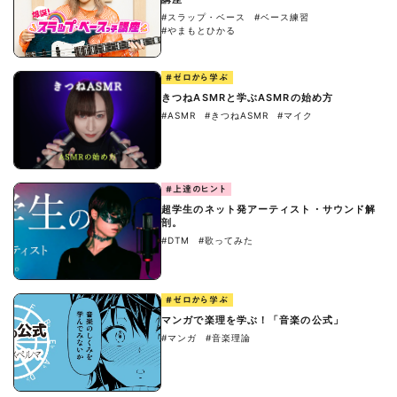
#スラップ・ベース
#ベース練習
#やまもとひかる
#ゼロから学ぶ
きつねASMRと学ぶASMRの始め方
#ASMR
#きつねASMR
#マイク
#上達のヒント
超学生のネット発アーティスト・サウンド解
剖。
#DTM
#歌ってみた
#ゼロから学ぶ
マンガで楽理を学ぶ！「音楽の公式」
#マンガ
#音楽理論