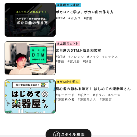
#基礎から練習
ボカロPに学ぶ。ボカロ曲の作り方
#DTM
#ボカロ
#作曲
#上達のヒント
宮川麿のDTMお悩み相談室
#DTM
#アレンジ
#マイク
#ミックス
#作曲
#宮川麿
#録音
#ゼロから学ぶ
初心者の頼れる味方！ はじめての楽器屋さん
#キーボード
#ギター
#ドラム
#ベース
#楽器初心者
#楽器屋さん
#楽器店
スタイル検索