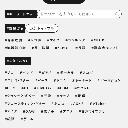
#キーワードから
#話題から
シャッフル
音楽理論
レコ評
マイク
ランキング
MECRE
楽器初心者
原口沙輔
K-POP
作詞
歌声合成ソフト
#スタイルから
ソロ
バンド
ピアノ
ボーカル
アコギ
エレキ・ギター
ベース
ドラム
キーボード
パーカション
DTM
DJ
HIPHOP
EDM
ウクレレ
クラシック・ギター
三線
ラップ
配信
アコースティック・ギター
ボカロ
ASMR
VTuber
マイク
DAW
歌い手
アニメ
音声ライブラリー
絵師
ゲーム