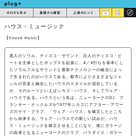
ゼロから学ぶ
基礎から練習
上達のヒント
ハウス・ミュージック
【house music】
黒人のソウル、ディスコ・サウンド、白人のディスコ・ビ
ートを主体としたポップスを起源に、4／4打ちを基本にし
たソウルフルなサウンドと最新テクノロジーの融合によっ
て生まれたのがハウスである。都市によりさまざまなジャ
ンルの音楽と融合したハウスのスタイルが混在している
が、そのルーツといえばシカゴ・ハウス、そしてウェア・
ハウスである。ハウスという名は、ニューヨークのDJ、フ
ランキー・ナックルズが1977年シカゴにアフター・アワー
ズのゲイ・クラブ、「ウェア・ハウス」を確立したところ
から由来する。ウェア・ハウスでの新しい試みが、ハウ
ス・ミュージックを確立させることになり、後にガラージ
の由来となるニューヨークのクラブ、パラダイス・ガラー