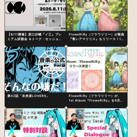
【8/11開催】原口沙輔『イ三』プレ
FloweRiЯy（フラワリリー）が新曲
ミアム試聴会 ＆トーク・セッション
『青いアマリリス』をリリース！1st
〜完成直後の“ピュアな原音体験”と
アルバム詳細も発表
制作秘話
第42話「未来派LOVERS」
FloweRiЯy（フラワリリー）が、
1st Album『FloweRiЯy』を9月23
日（水）にリリース！