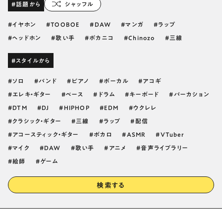
#話題から
シャッフル
イヤホン
TOOBOE
DAW
マンガ
ラップ
ヘッドホン
歌い手
ボカニコ
Chinozo
三線
#スタイルから
ソロ
バンド
ピアノ
ボーカル
アコギ
エレキ・ギター
ベース
ドラム
キーボード
パーカション
DTM
DJ
HIPHOP
EDM
ウクレレ
クラシック・ギター
三線
ラップ
配信
アコースティック・ギター
ボカロ
ASMR
VTuber
マイク
DAW
歌い手
アニメ
音声ライブラリー
絵師
ゲーム
検索する