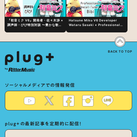
『初音ミク V6』開発者・佐々木渉 ×
Hatsune Miku V6 Developer
調声師・びび特別対談 〜豊かな歌声
Wataru Sasaki × Professional
表現の秘訣は、“歌うキャラクターへ
Vocal-Tuner Bibi Special
の愛”と“推し活”にあった！？
Dialogue: The Secret to Rich
Vocal Expression Lies in “Love
for the singing characters” and
“Oshikatsu”!?
BACK TO TOP
ソーシャルメディアでの情報発信
plug+の最新記事を定期的に配信！