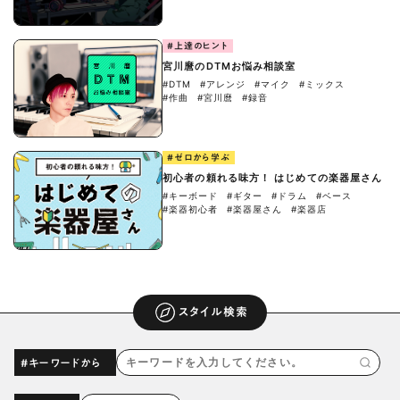
#上達のヒント
宮川麿のDTMお悩み相談室
#DTM
#アレンジ
#マイク
#ミックス
#作曲
#宮川麿
#録音
#ゼロから学ぶ
初心者の頼れる味方！ はじめての楽器屋さん
#キーボード
#ギター
#ドラム
#ベース
#楽器初心者
#楽器屋さん
#楽器店
スタイル検索
#キーワードから