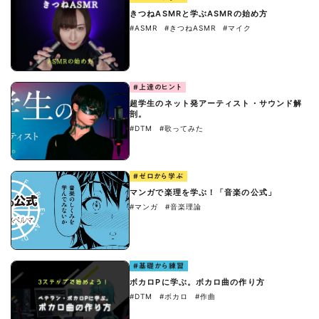
きつねASMRと学ぶASMRの始め方
#ASMR
#きつねASMR
#マイク
#上達のヒント
超学生のネット発アーティスト・サウンド解
剖。
#DTM
#歌ってみた
#ゼロから学ぶ
マンガで楽理を学ぶ！「音楽の公式」
#マンガ
#音楽理論
#基礎から練習
ボカロPに学ぶ。ボカロ曲の作り方
#DTM
#ボカロ
#作曲