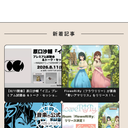
新着記事
【8/11開催】原口沙輔『イ三』プレ
FloweRiЯy（フラワリリー）が新曲
ミアム試聴会 ＆トーク・セッション
『青いアマリリス』をリリース！1st
〜完成直後の“ピュアな原音体験”と
アルバム詳細も発表
制作秘話