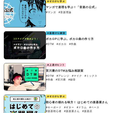
#ゼロから学ぶ
マンガで楽理を学ぶ！「音楽の公式」
#マンガ
#音楽理論
#基礎から練習
ボカロPに学ぶ。ボカロ曲の作り方
#DTM
#ボカロ
#作曲
#上達のヒント
宮川麿のDTMお悩み相談室
#DTM
#アレンジ
#マイク
#ミックス
#作曲
#宮川麿
#録音
#ゼロから学ぶ
初心者の頼れる味方！ はじめての楽器屋さん
#キーボード
#ギター
#ドラム
#ベース
#楽器初心者
#楽器屋さん
#楽器店