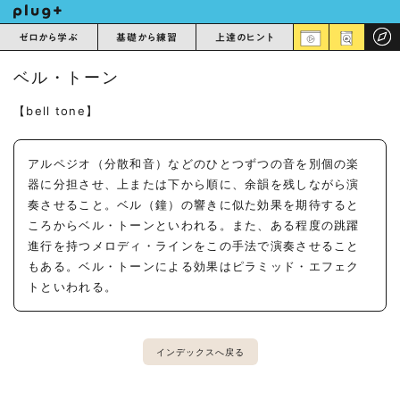
ゼロから学ぶ
基礎から練習
上達のヒント
ベル・トーン
【bell tone】
アルペジオ（分散和音）などのひとつずつの音を別個の楽
器に分担させ、上または下から順に、余韻を残しながら演
奏させること。ベル（鐘）の響きに似た効果を期待すると
ころからベル・トーンといわれる。また、ある程度の跳躍
進行を持つメロディ・ラインをこの手法で演奏させること
もある。ベル・トーンによる効果はピラミッド・エフェク
トといわれる。
インデックスへ戻る