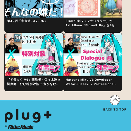
第42話「未来派LOVERS」
FloweRiЯy（フラワリリー）が、
1st Album『FloweRiЯy』を9月23
日（水）にリリース！
『初音ミク V6』開発者・佐々木渉 ×
Hatsune Miku V6 Developer
調声師・びび特別対談 〜豊かな歌声
Wataru Sasaki × Professional
表現の秘訣は、“歌うキャラクターへ
Vocal-Tuner Bibi Special
の愛”と“推し活”にあった！？
Dialogue: The Secret to Rich
Vocal Expression Lies in “Love
for the singing characters” and
“Oshikatsu”!?
BACK TO TOP