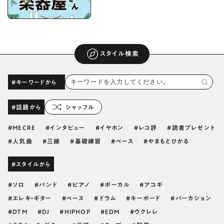
スタイル検索
#キーワードから
#話題から
シャッフル
MECRE
インタビュー
イヤホン
レコ評
読者プレゼント
人気曲
三線
基礎練習
ベース
やまもとひかる
#スタイルから
ソロ
バンド
ピアノ
ボーカル
アコギ
エレキ・ギター
ベース
ドラム
キーボード
パーカション
DTM
DJ
HIPHOP
EDM
ウクレレ