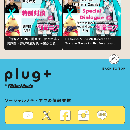
『初音ミク V6』開発者・佐々木渉 ×
Hatsune Miku V6 Developer
調声師・びび特別対談 〜豊かな歌声
Wataru Sasaki × Professional
表現の秘訣は、“歌うキャラクターへ
Vocal-Tuner Bibi Special
の愛”と“推し活”にあった！？
Dialogue: The Secret to Rich
Vocal Expression Lies in “Love
for the singing characters” and
“Oshikatsu”!?
BACK TO TOP
ソーシャルメディアでの情報発信