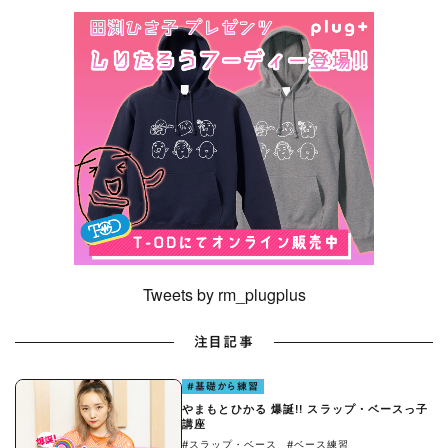
Tweets by rm_plugplus
注目記事
#基礎から練習
やまもとひかる 爆誕!! スラップ・ベースっ子
講座
#スラップ・ベース
#ベース練習