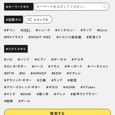
#キーワードから
#話題から
シャッフル
すりぃ
[PR]
ニュース
インタビュー
ラップ
Gero
MVイラスト
NIGHT HIKE
ニコニコ超会議
初音ミク
#スタイルから
ソロ
バンド
ピアノ
ボーカル
アコギ
エレキ・ギター
ベース
ドラム
キーボード
パーカション
DTM
DJ
HIPHOP
EDM
ウクレレ
クラシック・ギター
三線
ラップ
配信
アコースティック・ギター
ボカロ
ASMR
VTuber
マイク
DAW
歌い手
アニメ
音声ライブラリー
絵師
ゲーム
検索する