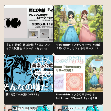
【8/11開催】原口沙輔『イ三』プレ
FloweRiЯy（フラワリリー）が新曲
ミアム試聴会 ＆トーク・セッション
『青いアマリリス』をリリース！1st
〜完成直後の“ピュアな原音体験”と
アルバム詳細も発表
制作秘話
第42話「未来派LOVERS」
FloweRiЯy（フラワリリー）が、
1st Album『FloweRiЯy』を9月23
日（水）にリリース！