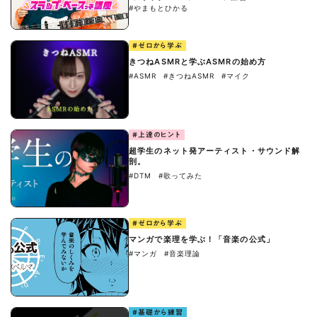
#やまもとひかる
#ゼロから学ぶ
きつねASMRと学ぶASMRの始め方
#ASMR
#きつねASMR
#マイク
#上達のヒント
超学生のネット発アーティスト・サウンド解
剖。
#DTM
#歌ってみた
#ゼロから学ぶ
マンガで楽理を学ぶ！「音楽の公式」
#マンガ
#音楽理論
#基礎から練習