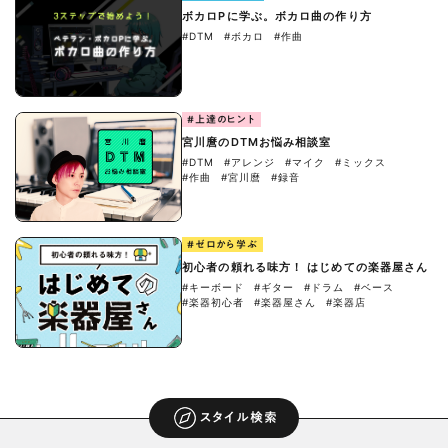
ボカロPに学ぶ。ボカロ曲の作り方
#DTM
#ボカロ
#作曲
#上達のヒント
宮川麿のDTMお悩み相談室
#DTM
#アレンジ
#マイク
#ミックス
#作曲
#宮川麿
#録音
#ゼロから学ぶ
初心者の頼れる味方！ はじめての楽器屋さん
#キーボード
#ギター
#ドラム
#ベース
#楽器初心者
#楽器屋さん
#楽器店
スタイル検索