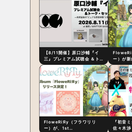
【8/11開催】原口沙輔『イ
Flowe
三』プレミアム試聴会 ＆ト
ー）が新
ーク・セッション 〜完成直
ス』をリ
後の“ピュアな原音体験”と制
ム詳細も
作秘話
FloweRiЯy（フラワリリ
『初音ミ
ー）が、1st
佐々木渉