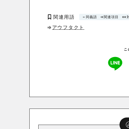
関連用語
＝同義語
⇒関連項目
⇔
⇒
アウフタクト
こ