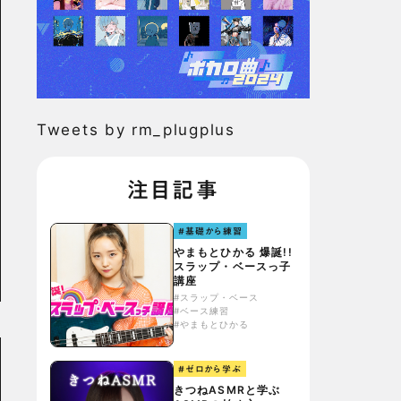
Tweets by rm_plugplus
注目記事
#基礎から練習
やまもとひかる 爆誕!!
スラップ・ベースっ子
講座
#スラップ・ベース
#ベース練習
#やまもとひかる
#ゼロから学ぶ
きつねASMRと学ぶ