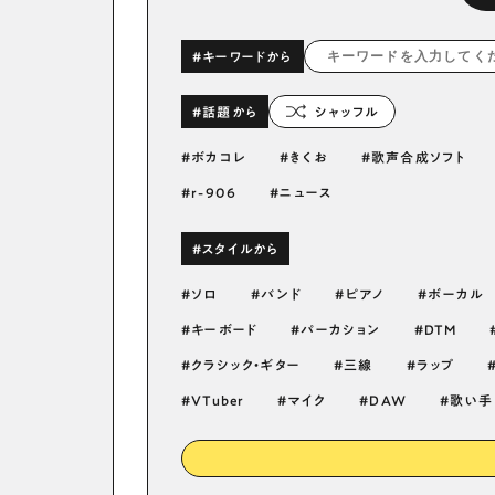
#キーワードから
#話題から
シャッフル
ボカコレ
きくお
歌声合成ソフト
r-906
ニュース
#スタイルから
ソロ
バンド
ピアノ
ボーカル
キーボード
パーカション
DTM
クラシック・ギター
三線
ラップ
VTuber
マイク
DAW
歌い手