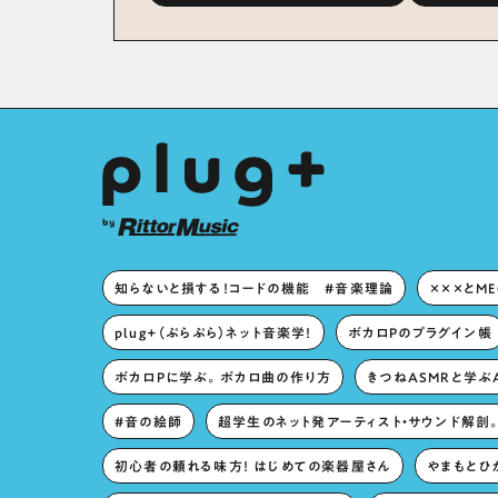
Album『FloweRiЯy』を9
別対談 
月23日（水）にリリース！
秘訣は、
への愛”
た！？
知らないと損する！コードの機能 #音楽理論
×××とM
plug+（ぷらぷら）ネット音楽学！
ボカロPのプラグイン帳
ボカロPに学ぶ。ボカロ曲の作り方
きつねASMRと学ぶ
#音の絵師
超学生のネット発アーティスト・サウンド解剖
初心者の頼れる味方！ はじめての楽器屋さん
やまもとひか