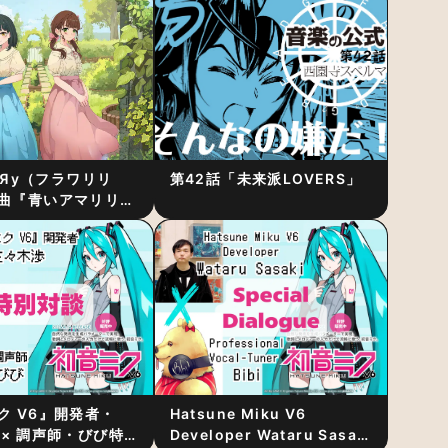
RiЯy（フラワリリ
第42話「未来派LOVERS」
曲『青いアマリリ
リース！1stアルバ
発表
ク V6』開発者・
Hatsune Miku V6
 × 調声師・びび特
Developer Wataru Sasaki