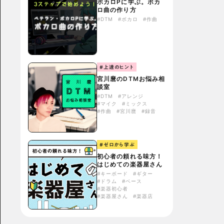
ボカロPに学ぶ。ボカ
ロ曲の作り方
#DTM
#ボカロ
#作曲
#上達のヒント
宮川麿のDTMお悩み相
談室
#DTM
#アレンジ
#マイク
#ミックス
#作曲
#宮川麿
#録音
#ゼロから学ぶ
初心者の頼れる味方！
はじめての楽器屋さん
#キーボード
#ギター
#ドラム
#ベース
#楽器初心者
#楽器屋さん
#楽器店