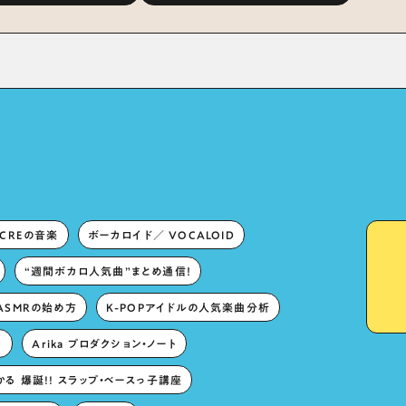
〜豊かな歌声表現の
× Professional Vocal-
“歌うキャラクター
Tuner Bibi Special
と“推し活”にあっ
Dialogue: The Secret to
Rich Vocal Expression
Lies in “Love for the
singing characters” and
“Oshikatsu”!?
ECREの音楽
ボーカロイド／ VOCALOID
“週間ボカロ人気曲”まとめ通信！
ASMRの始め方
K-POPアイドルの人気楽曲分析
。
Arika プロダクション・ノート
る 爆誕!! スラップ・ベースっ子講座