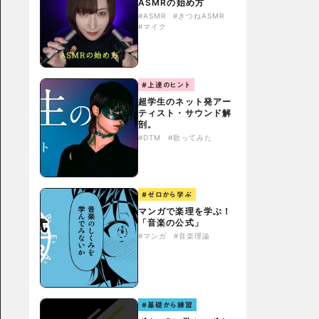
ASMRの始め方
#ASMR
#きつねASMR
#マイク
#上達のヒント
超学生のネット発アー
ティスト・サウンド解
剖。
#DTM
#歌ってみた
#ゼロから学ぶ
マンガで楽理を学ぶ！
「音楽の公式」
#マンガ
#音楽理論
#基礎から練習