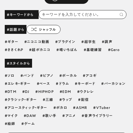
#キーワードから
#話題から
シャッフル
ギター
ニコニコ動画
プラグイン
超学生
調声
ささくれP
超ボカニコ
晴いちばん
基礎練習
Gero
#スタイルから
ソロ
バンド
ピアノ
ボーカル
アコギ
エレキ・ギター
ベース
ドラム
キーボード
パーカション
DTM
DJ
HIPHOP
EDM
ウクレレ
クラシック・ギター
三線
ラップ
配信
アコースティック・ギター
ボカロ
ASMR
VTuber
マイク
DAW
歌い手
アニメ
音声ライブラリー
絵師
ゲーム