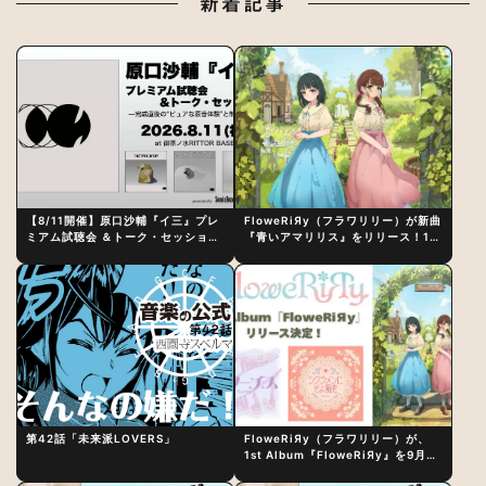
新着記事
【8/11開催】原口沙輔『イ三』プレ
FloweRiЯy（フラワリリー）が新曲
ミアム試聴会 ＆トーク・セッション
『青いアマリリス』をリリース！1st
〜完成直後の“ピュアな原音体験”と
アルバム詳細も発表
制作秘話
第42話「未来派LOVERS」
FloweRiЯy（フラワリリー）が、
1st Album『FloweRiЯy』を9月23
日（水）にリリース！