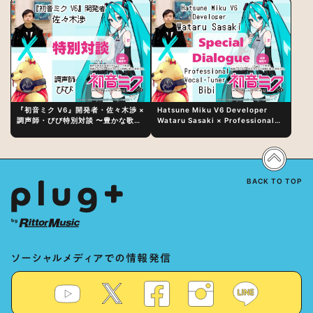
『初音ミク V6』開発者・佐々木渉 ×
Hatsune Miku V6 Developer
調声師・びび特別対談 〜豊かな歌声
Wataru Sasaki × Professional
表現の秘訣は、“歌うキャラクターへ
Vocal-Tuner Bibi Special
の愛”と“推し活”にあった！？
Dialogue: The Secret to Rich
Vocal Expression Lies in “Love
for the singing characters” and
“Oshikatsu”!?
BACK TO TOP
ソーシャルメディアでの情報発信