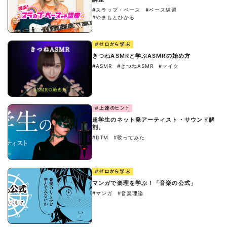
#スラップ・ベース
#ベース練習
#やまもとひかる
#ゼロから学ぶ
きつねASMRと学ぶASMRの始め方
#ASMR
#きつねASMR
#マイク
#上達のヒント
超学生のネット発アーティスト・サウンド解
剖。
#DTM
#歌ってみた
#ゼロから学ぶ
マンガで楽理を学ぶ！「音楽の公式」
#マンガ
#音楽理論