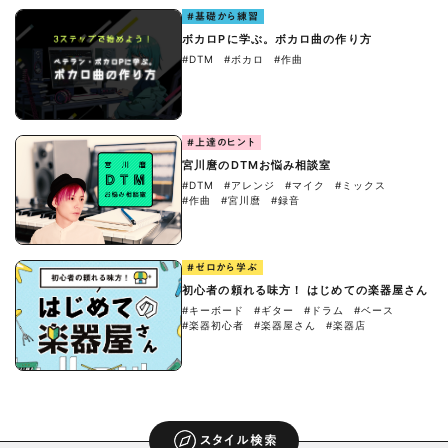
#基礎から練習
ボカロPに学ぶ。ボカロ曲の作り方
#DTM
#ボカロ
#作曲
#上達のヒント
宮川麿のDTMお悩み相談室
#DTM
#アレンジ
#マイク
#ミックス
#作曲
#宮川麿
#録音
#ゼロから学ぶ
初心者の頼れる味方！ はじめての楽器屋さん
#キーボード
#ギター
#ドラム
#ベース
#楽器初心者
#楽器屋さん
#楽器店
スタイル検索