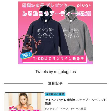
Tweets by rm_plugplus
注目記事
#基礎から練習
やまもとひかる 爆誕!! スラップ・ベースっ子
講座
#スラップ・ベース
#ベース練習