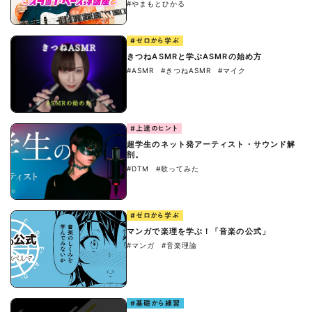
#やまもとひかる
#ゼロから学ぶ
きつねASMRと学ぶASMRの始め方
#ASMR
#きつねASMR
#マイク
#上達のヒント
超学生のネット発アーティスト・サウンド解
剖。
#DTM
#歌ってみた
#ゼロから学ぶ
マンガで楽理を学ぶ！「音楽の公式」
#マンガ
#音楽理論
#基礎から練習