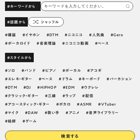
#キーワードから
#話題から
シャッフル
爆誕
イヤホン
DTM
ニコニコ
人気曲
Gero
ボーカロイド
音楽理論
ニコニコ動画
ベース
#スタイルから
ソロ
バンド
ピアノ
ボーカル
アコギ
エレキ・ギター
ベース
ドラム
キーボード
パーカション
DTM
DJ
HIPHOP
EDM
ウクレレ
クラシック・ギター
三線
ラップ
配信
アコースティック・ギター
ボカロ
ASMR
VTuber
マイク
DAW
歌い手
アニメ
音声ライブラリー
絵師
ゲーム
検索する