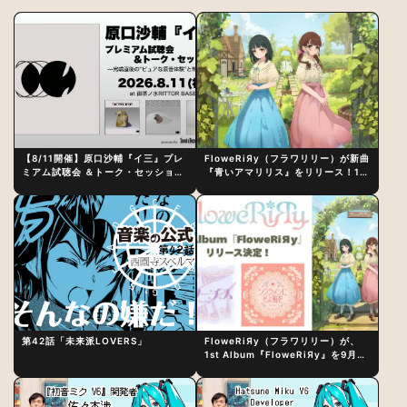
【8/11開催】原口沙輔『イ三』プレ
FloweRiЯy（フラワリリー）が新曲
ミアム試聴会 ＆トーク・セッション
『青いアマリリス』をリリース！1st
〜完成直後の“ピュアな原音体験”と
アルバム詳細も発表
制作秘話
第42話「未来派LOVERS」
FloweRiЯy（フラワリリー）が、
1st Album『FloweRiЯy』を9月23
日（水）にリリース！