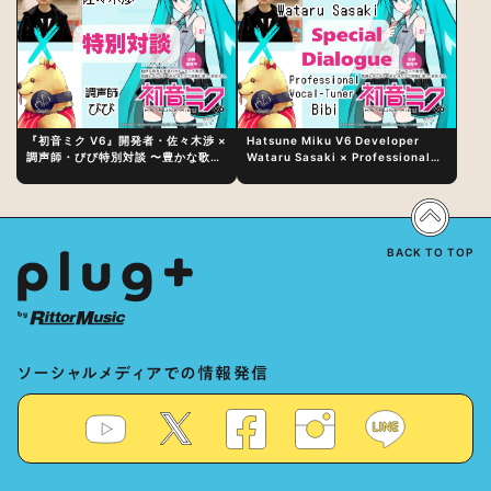
『初音ミク V6』開発者・佐々木渉 ×
Hatsune Miku V6 Developer
調声師・びび特別対談 〜豊かな歌声
Wataru Sasaki × Professional
表現の秘訣は、“歌うキャラクターへ
Vocal-Tuner Bibi Special
の愛”と“推し活”にあった！？
Dialogue: The Secret to Rich
Vocal Expression Lies in “Love
for the singing characters” and
“Oshikatsu”!?
BACK TO TOP
ソーシャルメディアでの情報発信