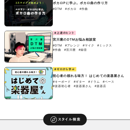
ボカロPに学ぶ。ボカロ曲の作り方
#DTM
#ボカロ
#作曲
#上達のヒント
宮川麿のDTMお悩み相談室
#DTM
#アレンジ
#マイク
#ミックス
#作曲
#宮川麿
#録音
#ゼロから学ぶ
初心者の頼れる味方！ はじめての楽器屋さん
#キーボード
#ギター
#ドラム
#ベース
#楽器初心者
#楽器屋さん
#楽器店
スタイル検索