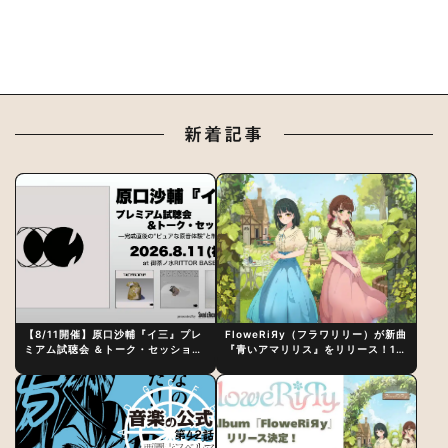
新着記事
【8/11開催】原口沙輔『イ三』プレ
FloweRiЯy（フラワリリー）が新曲
ミアム試聴会 ＆トーク・セッション
『青いアマリリス』をリリース！1st
〜完成直後の“ピュアな原音体験”と
アルバム詳細も発表
制作秘話