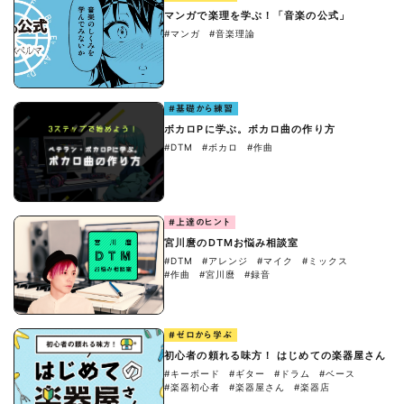
マンガで楽理を学ぶ！「音楽の公式」
#マンガ
#音楽理論
#基礎から練習
ボカロPに学ぶ。ボカロ曲の作り方
#DTM
#ボカロ
#作曲
#上達のヒント
宮川麿のDTMお悩み相談室
#DTM
#アレンジ
#マイク
#ミックス
#作曲
#宮川麿
#録音
#ゼロから学ぶ
初心者の頼れる味方！ はじめての楽器屋さん
#キーボード
#ギター
#ドラム
#ベース
#楽器初心者
#楽器屋さん
#楽器店