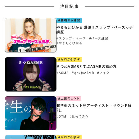
注目記事
#基礎から練習
やまもとひかる 爆誕!! スラップ・ベースっ子
講座
#スラップ・ベース
#ベース練習
#やまもとひかる
#ゼロから学ぶ
きつねASMRと学ぶASMRの始め方
#ASMR
#きつねASMR
#マイク
#上達のヒント
超学生のネット発アーティスト・サウンド解
剖。
#DTM
#歌ってみた
#ゼロから学ぶ