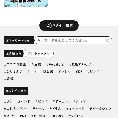
スタイル検索
#キーワードから
#話題から
シャッフル
ニコニコ動画
三線
Vocaloid
星街すいせい
にじさんじ
ニコニコ超会議
いよわ
DJ
ピアノ
楽器
#スタイルから
ソロ
バンド
ピアノ
ボーカル
アコギ
エレキ・ギター
ベース
ドラム
キーボード
パーカション
DTM
DJ
HIPHOP
EDM
ウクレレ