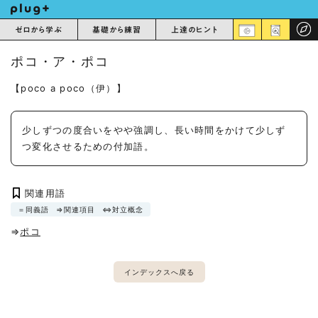
ゼロから学ぶ
基礎から練習
上達のヒント
ポコ・ア・ポコ
【poco a poco（伊）】
少しずつの度合いをやや強調し、長い時間をかけて少しず
つ変化させるための付加語。
関連用語
＝同義語
⇒関連項目
⇔対立概念
⇒
ポコ
インデックスへ戻る