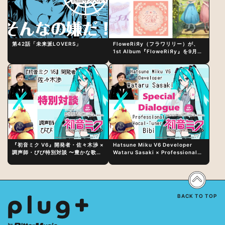
第42話「未来派LOVERS」
FloweRiЯy（フラワリリー）が、
1st Album『FloweRiЯy』を9月23
日（水）にリリース！
『初音ミク V6』開発者・佐々木渉 ×
Hatsune Miku V6 Developer
調声師・びび特別対談 〜豊かな歌声
Wataru Sasaki × Professional
表現の秘訣は、“歌うキャラクターへ
Vocal-Tuner Bibi Special
の愛”と“推し活”にあった！？
Dialogue: The Secret to Rich
Vocal Expression Lies in “Love
for the singing characters” and
“Oshikatsu”!?
BACK TO TOP