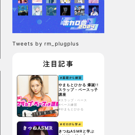
Tweets by rm_plugplus
注目記事
#基礎から練習
やまもとひかる 爆誕!!
スラップ・ベースっ子
講座
#スラップ・ベース
#ベース練習
#やまもとひかる
#ゼロから学ぶ
きつねASMRと学ぶ