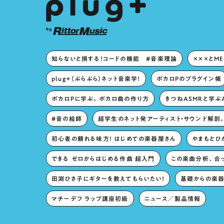
知らないと損する！コードの機能 #音楽理論
×××とM
plug+（ぷらぷら）ネット音楽学！
ボカロPのプラグイン帳
ボカロPに学ぶ。ボカロ曲の作り方
きつねASMRと学ぶ
#音の絵師
超学生のネット発アーティスト・サウンド解剖
初心者の頼れる味方！ はじめての楽器屋さん
やまもとひか
できる ゼロからはじめる作曲 超入門
この楽曲分析、合
田渕ひさ子にギターを教えてもらいたい！
基礎からの楽器
マチーデフ ラップ講座初級
ニュース／製品情報