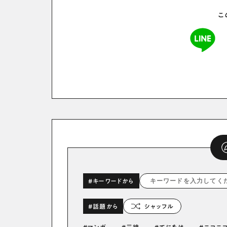
こ
#キーワードから
#話題から
シャッフル