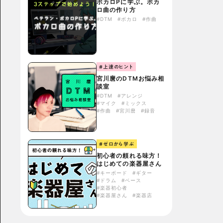
ボカロPに学ぶ。ボカ
ロ曲の作り方
#DTM
#ボカロ
#作曲
#上達のヒント
宮川麿のDTMお悩み相
談室
#DTM
#アレンジ
#マイク
#ミックス
#作曲
#宮川麿
#録音
#ゼロから学ぶ
初心者の頼れる味方！
はじめての楽器屋さん
#キーボード
#ギター
#ドラム
#ベース
#楽器初心者
#楽器屋さん
#楽器店