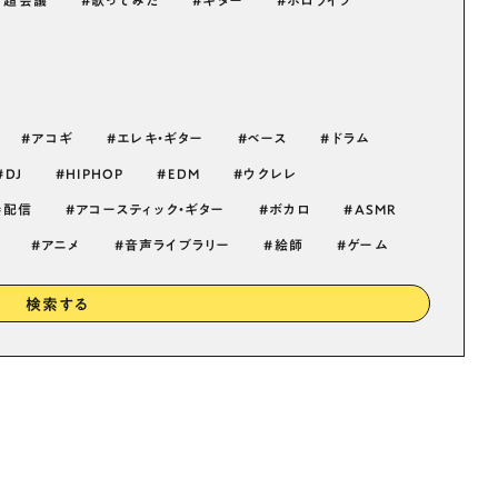
コ超会議
歌ってみた
ギター
ホロライブ
アコギ
エレキ・ギター
ベース
ドラム
DJ
HIPHOP
EDM
ウクレレ
配信
アコースティック・ギター
ボカロ
ASMR
アニメ
音声ライブラリー
絵師
ゲーム
検索する