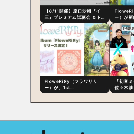
【8/11開催】原口沙輔『イ
Flowe
三』プレミアム試聴会 ＆ト
ー）が新
ーク・セッション 〜完成直
ス』をリ
後の“ピュアな原音体験”と制
ム詳細も
作秘話
FloweRiЯy（フラワリリ
『初音ミ
ー）が、1st
佐々木渉
Album『FloweRiЯy』を9
別対談 
月23日（水）にリリース！
秘訣は、
への愛”
た！？