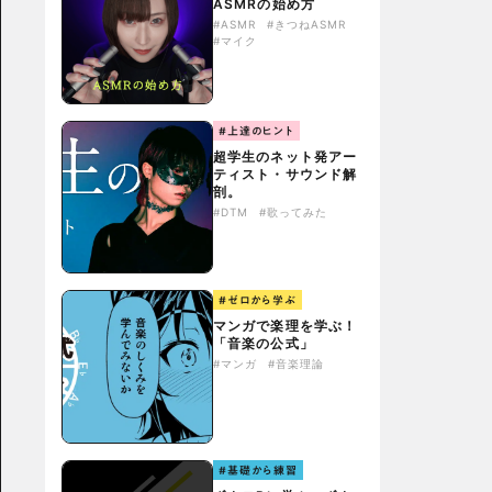
ASMRの始め方
#ASMR
#きつねASMR
#マイク
#上達のヒント
超学生のネット発アー
ティスト・サウンド解
剖。
#DTM
#歌ってみた
#ゼロから学ぶ
マンガで楽理を学ぶ！
「音楽の公式」
#マンガ
#音楽理論
#基礎から練習