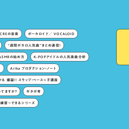
ECREの音楽
ボーカロイド／ VOCALOID
“週間ボカロ人気曲”まとめ通信！
ASMRの始め方
K-POPアイドルの人気楽曲分析
。
Arika プロダクション・ノート
る 爆誕!! スラップ・ベースっ子講座
ってますか？
ギタボ考
練習〜できるシリーズ