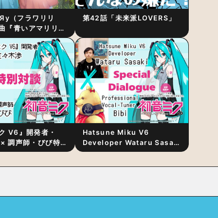
RiЯy（フラワリリ
第42話「未来派LOVERS」
曲『青いアマリリ
リース！1stアルバ
発表
ク V6』開発者・
Hatsune Miku V6
 × 調声師・びび特
Developer Wataru Sasaki
〜豊かな歌声表現の
× Professional Vocal-
“歌うキャラクター
Tuner Bibi Special
と“推し活”にあっ
Dialogue: The Secret to
Rich Vocal Expression
Lies in “Love for the
singing characters” and
“Oshikatsu”!?