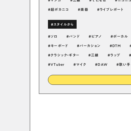
マンガ
三線
てにをは
ニコニ
超ボカニコ
楽器
ライブレポート
#スタイルから
ソロ
バンド
ピアノ
ボーカル
キーボード
パーカション
DTM
クラシック・ギター
三線
ラップ
VTuber
マイク
DAW
歌い手