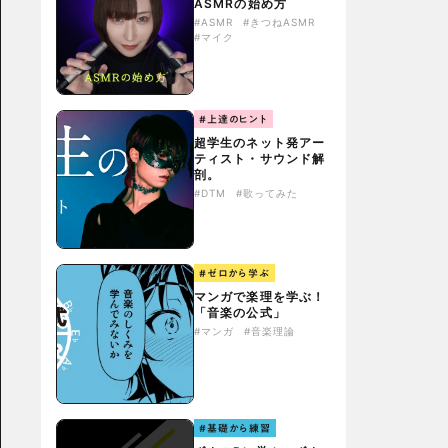
ASMRの始め方
#ASMR
#きつねASMR
#マイク
#上達のヒント
超学生のネット発アー
ティスト・サウンド解
剖。
#DTM
#歌ってみた
#ゼロから学ぶ
マンガで楽理を学ぶ！
「音楽の公式」
#マンガ
#音楽理論
#基礎から練習