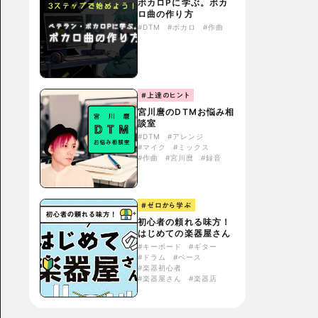
ボカロPに学ぶ。ボカ
ロ曲の作り方
#DTM
#ボカロ
#作曲
#上達のヒント
宮川麿のDTMお悩み相
談室
#DTM
#アレンジ
#マイク
#ミックス
#作曲
#宮川麿
#録音
#ゼロから学ぶ
初心者の頼れる味方！
はじめての楽器屋さん
#キーボード
#ギター
#ドラム
#ベース
#楽器初心者
#楽器屋さん
#楽器店