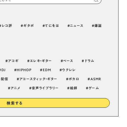
レコ評
ギタボ
てにをは
ニュース
爆誕
アコギ
エレキ・ギター
ベース
ドラム
DJ
HIPHOP
EDM
ウクレレ
配信
アコースティック・ギター
ボカロ
ASMR
アニメ
音声ライブラリー
絵師
ゲーム
検索する