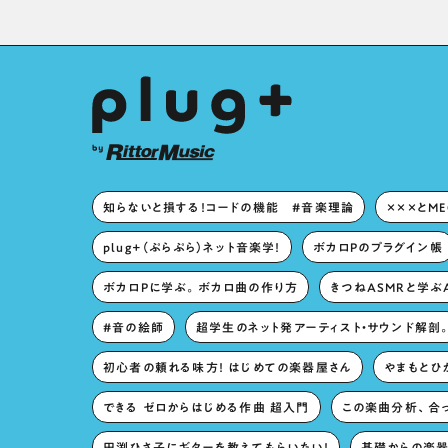
た！？
知らないと損する！コードの機能 #音楽理論
×××とM
plug+（ぷらぷら）ネット音楽学！
ボカロPのプラグイン帳
ボカロPに学ぶ。ボカロ曲の作り方
きつねASMRと学ぶ
#音の絵師
超学生のネット発アーティスト・サウンド解剖
初心者の頼れる味方！ はじめての楽器屋さん
やまもとひか
できる ゼロからはじめる作曲 超入門
この楽曲分析、合
田渕ひさ子にギターを教えてもらいたい！
基礎からの楽器