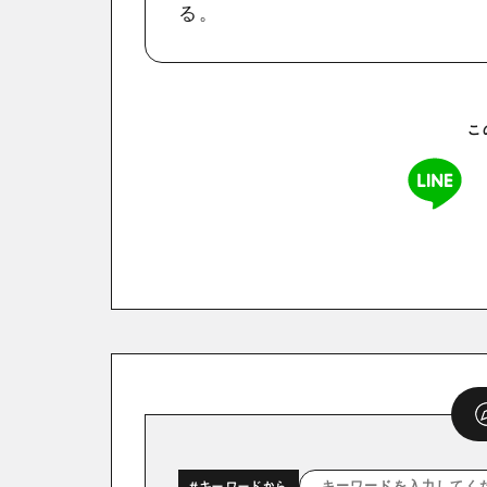
る。
こ
#キーワードから