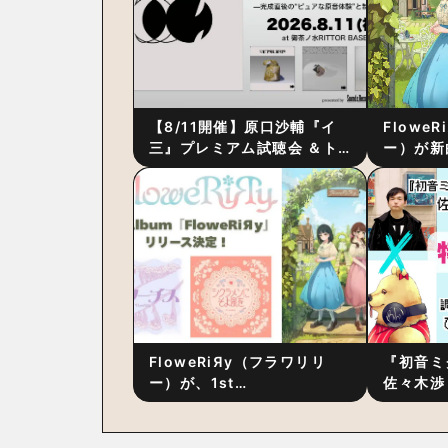
【8/11開催】原口沙輔『イ
Flowe
三』プレミアム試聴会 ＆ト
ー）が新
ーク・セッション 〜完成直
ス』をリ
後の“ピュアな原音体験”と制
ム詳細も
作秘話
FloweRiЯy（フラワリリ
『初音ミ
ー）が、1st
佐々木渉
Album『FloweRiЯy』を9
別対談 
月23日（水）にリリース！
秘訣は、
への愛”