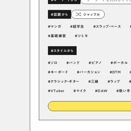
#話題から
シャッフル
マンガ
超学生
スラップ・ベース
基礎練習
ツミキ
#スタイルから
ソロ
バンド
ピアノ
ボーカル
キーボード
パーカション
DTM
クラシック・ギター
三線
ラップ
VTuber
マイク
DAW
歌い手