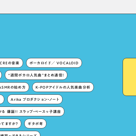
Rich Vocal Expression
Lies in “Love for the
singing characters” and
“Oshikatsu”!?
ECREの音楽
ボーカロイド／ VOCALOID
“週間ボカロ人気曲”まとめ通信！
ASMRの始め方
K-POPアイドルの人気楽曲分析
。
Arika プロダクション・ノート
る 爆誕!! スラップ・ベースっ子講座
ってますか？
ギタボ考
練習〜できるシリーズ