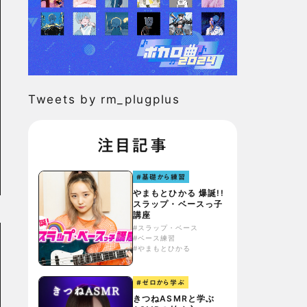
Tweets by rm_plugplus
注目記事
#基礎から練習
やまもとひかる 爆誕!!
スラップ・ベースっ子
講座
#スラップ・ベース
#ベース練習
#やまもとひかる
#ゼロから学ぶ
きつねASMRと学ぶ