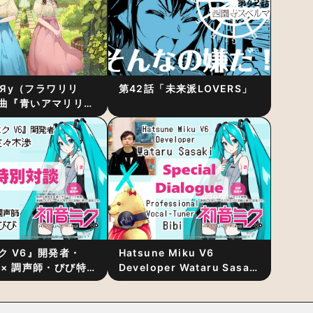
RiЯy（フラワリリ
第42話「未来派LOVERS」
曲『青いアマリリ
リース！1stアルバ
発表
ク V6』開発者・
Hatsune Miku V6
 × 調声師・びび特
Developer Wataru Sasaki
〜豊かな歌声表現の
× Professional Vocal-
“歌うキャラクター
Tuner Bibi Special
と“推し活”にあっ
Dialogue: The Secret to