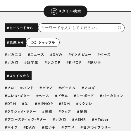
スタイル検索
#キーワードから
#話題から
シャッフル
ボカニコ
ニュース
DAW
インタビュー
ベース
ボカロ
超学生
ボカロP
K-POP
歌い手
#スタイルから
ソロ
バンド
ピアノ
ボーカル
アコギ
エレキ・ギター
ベース
ドラム
キーボード
パーカション
DTM
DJ
HIPHOP
EDM
ウクレレ
クラシック・ギター
三線
ラップ
配信
アコースティック・ギター
ボカロ
ASMR
VTuber
マイク
DAW
歌い手
アニメ
音声ライブラリー