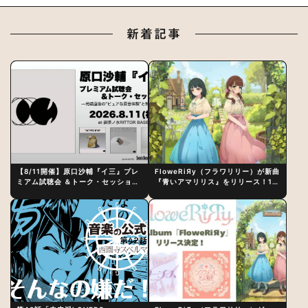
新着記事
【8/11開催】原口沙輔『イ三』プレ
FloweRiЯy（フラワリリー）が新曲
ミアム試聴会 ＆トーク・セッション
『青いアマリリス』をリリース！1st
〜完成直後の“ピュアな原音体験”と
アルバム詳細も発表
制作秘話