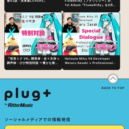
第42話「未来派LOVERS」
FloweRiЯy（フラワリリー）が、
1st Album『FloweRiЯy』を9月23
日（水）にリリース！
『初音ミク V6』開発者・佐々木渉 ×
Hatsune Miku V6 Developer
調声師・びび特別対談 〜豊かな歌声
Wataru Sasaki × Professional
表現の秘訣は、“歌うキャラクターへ
Vocal-Tuner Bibi Special
の愛”と“推し活”にあった！？
Dialogue: The Secret to Rich
Vocal Expression Lies in “Love
for the singing characters” and
“Oshikatsu”!?
BACK TO TOP
ソーシャルメディアでの情報発信