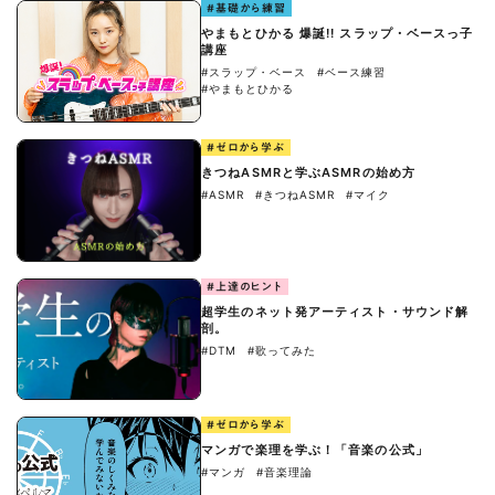
#基礎から練習
やまもとひかる 爆誕!! スラップ・ベースっ子
講座
#スラップ・ベース
#ベース練習
#やまもとひかる
#ゼロから学ぶ
きつねASMRと学ぶASMRの始め方
#ASMR
#きつねASMR
#マイク
#上達のヒント
超学生のネット発アーティスト・サウンド解
剖。
#DTM
#歌ってみた
#ゼロから学ぶ
マンガで楽理を学ぶ！「音楽の公式」
#マンガ
#音楽理論