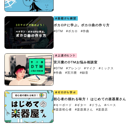
#基礎から練習
ボカロPに学ぶ。ボカロ曲の作り方
#DTM
#ボカロ
#作曲
#上達のヒント
宮川麿のDTMお悩み相談室
#DTM
#アレンジ
#マイク
#ミックス
#作曲
#宮川麿
#録音
#ゼロから学ぶ
初心者の頼れる味方！ はじめての楽器屋さん
#キーボード
#ギター
#ドラム
#ベース
#楽器初心者
#楽器屋さん
#楽器店