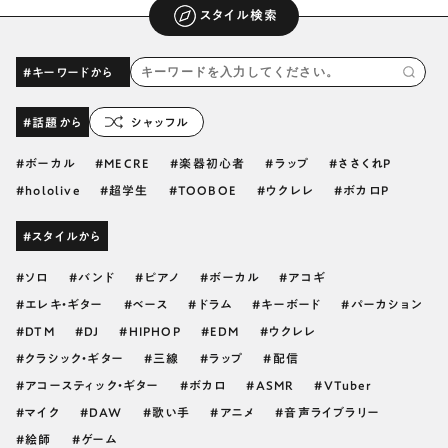
スタイル検索
#キーワードから
#話題から
シャッフル
ボーカル
MECRE
楽器初心者
ラップ
ささくれP
hololive
超学生
TOOBOE
ウクレレ
ボカロP
#スタイルから
ソロ
バンド
ピアノ
ボーカル
アコギ
エレキ・ギター
ベース
ドラム
キーボード
パーカション
DTM
DJ
HIPHOP
EDM
ウクレレ
クラシック・ギター
三線
ラップ
配信
アコースティック・ギター
ボカロ
ASMR
VTuber
マイク
DAW
歌い手
アニメ
音声ライブラリー
絵師
ゲーム