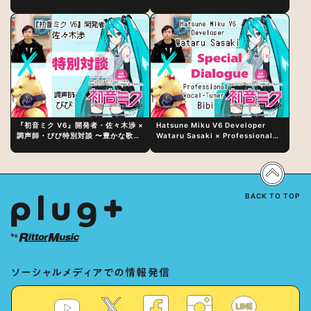
日（水）にリリース！
『初音ミク V6』開発者・佐々木渉 ×
Hatsune Miku V6 Developer
調声師・びび特別対談 〜豊かな歌声
Wataru Sasaki × Professional
表現の秘訣は、“歌うキャラクターへ
Vocal-Tuner Bibi Special
の愛”と“推し活”にあった！？
Dialogue: The Secret to Rich
Vocal Expression Lies in “Love
for the singing characters” and
“Oshikatsu”!?
BACK TO TOP
ソーシャルメディアでの情報発信