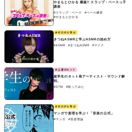
やまもとひかる 爆誕!! スラップ・ベースっ子
講座
#スラップ・ベース
#ベース練習
#やまもとひかる
#ゼロから学ぶ
きつねASMRと学ぶASMRの始め方
#ASMR
#きつねASMR
#マイク
#上達のヒント
超学生のネット発アーティスト・サウンド解
剖。
#DTM
#歌ってみた
#ゼロから学ぶ
マンガで楽理を学ぶ！「音楽の公式」
#マンガ
#音楽理論