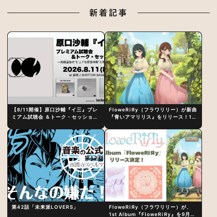
新着記事
【8/11開催】原口沙輔『イ三』プレ
FloweRiЯy（フラワリリー）が新曲
ミアム試聴会 ＆トーク・セッション
『青いアマリリス』をリリース！1st
〜完成直後の“ピュアな原音体験”と
アルバム詳細も発表
制作秘話
第42話「未来派LOVERS」
FloweRiЯy（フラワリリー）が、
1st Album『FloweRiЯy』を9月23