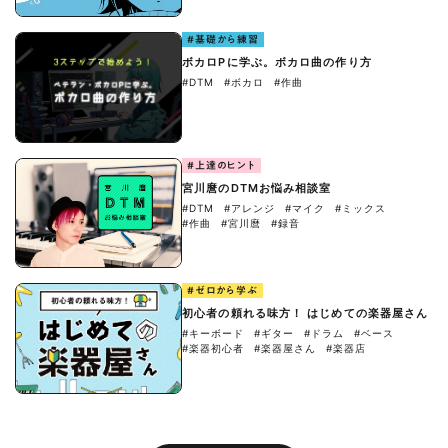
#基礎から練習
ボカロPに学ぶ。ボカロ曲の作り方
#DTM
#ボカロ
#作曲
#上達のヒント
宮川麿のDTMお悩み相談室
#DTM
#アレンジ
#マイク
#ミックス
#作曲
#宮川麿
#録音
#ゼロから学ぶ
初心者の頼れる味方！ はじめての楽器屋さん
#キーボード
#ギター
#ドラム
#ベース
#楽器初心者
#楽器屋さん
#楽器店