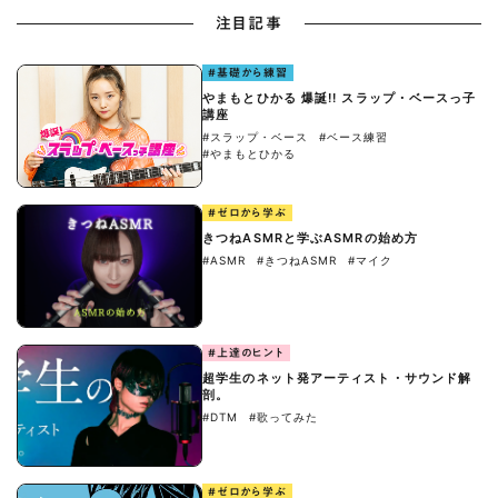
注目記事
#基礎から練習
やまもとひかる 爆誕!! スラップ・ベースっ子
講座
#スラップ・ベース
#ベース練習
#やまもとひかる
#ゼロから学ぶ
きつねASMRと学ぶASMRの始め方
#ASMR
#きつねASMR
#マイク
#上達のヒント
超学生のネット発アーティスト・サウンド解
剖。
#DTM
#歌ってみた
#ゼロから学ぶ