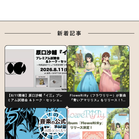
新着記事
【8/11開催】原口沙輔『イ三』プレ
FloweRiЯy（フラワリリー）が新曲
ミアム試聴会 ＆トーク・セッション
『青いアマリリス』をリリース！1st
〜完成直後の“ピュアな原音体験”と
アルバム詳細も発表
制作秘話