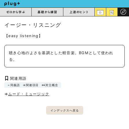
ゼロから学ぶ
基礎から練習
上達のヒント
イージー・リスニング
【easy listening】
聴き心地のよさを基調とした軽音楽。BGMとして使われ
る。
関連用語
＝同義語
⇒関連項目
⇔対立概念
⇒
ムード・ミュージック
インデックスへ戻る