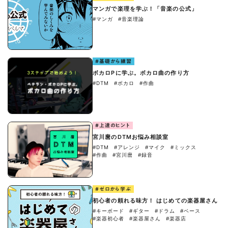
マンガで楽理を学ぶ！「音楽の公式」
#マンガ
#音楽理論
#基礎から練習
ボカロPに学ぶ。ボカロ曲の作り方
#DTM
#ボカロ
#作曲
#上達のヒント
宮川麿のDTMお悩み相談室
#DTM
#アレンジ
#マイク
#ミックス
#作曲
#宮川麿
#録音
#ゼロから学ぶ
初心者の頼れる味方！ はじめての楽器屋さん
#キーボード
#ギター
#ドラム
#ベース
#楽器初心者
#楽器屋さん
#楽器店