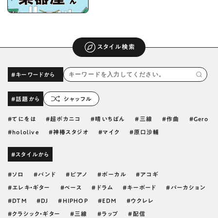
スタイル検索
#キーワードから
#話題から
シャッフル
てにをは
超ボカニコ
晴いちばん
三線
作曲
Gero
hololive
神椿スタジオ
マイク
原口沙輔
#スタイルから
ソロ
バンド
ピアノ
ボーカル
アコギ
エレキ・ギター
ベース
ドラム
キーボード
パーカション
DTM
DJ
HIPHOP
EDM
ウクレレ
クラシック・ギター
三線
ラップ
配信