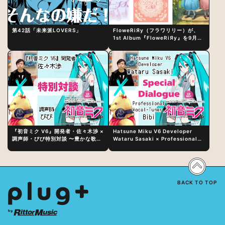
第42話「未来派LOVERS」
FloweRiЯy（フラワリリー）が、
1st Album『FloweRiЯy』を9月23
日（水）にリリース！
『初音ミク V6』開発者・佐々木渉 ×
Hatsune Miku V6 Developer
調声師・びび特別対談 〜豊かな歌声
Wataru Sasaki × Professional
表現の秘訣は、“歌うキャラクターへ
Vocal-Tuner Bibi Special
の愛”と“推し活”にあった！？
Dialogue: The Secret to Rich
Vocal Expression Lies in “Love
for the singing characters” and
“Oshikatsu”!?
BACK TO TOP