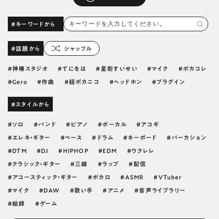
#キーワードから
#話題から
シャッフル
神椿スタジオ
てにをは
星街すいせい
マイク
ボカコレ
Gero
作曲
超ボカニコ
ヘッドホン
プラグイン
#スタイルから
ソロ
バンド
ピアノ
ボーカル
アコギ
エレキ・ギター
ベース
ドラム
キーボード
パーカション
DTM
DJ
HIPHOP
EDM
ウクレレ
クラシック・ギター
三線
ラップ
配信
アコースティック・ギター
ボカロ
ASMR
VTuber
マイク
DAW
歌い手
アニメ
音声ライブラリー
絵師
ゲーム