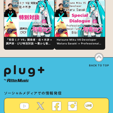
『初音ミク V6』開発者・佐々木渉 ×
Hatsune Miku V6 Developer
調声師・びび特別対談 〜豊かな歌声
Wataru Sasaki × Professional
表現の秘訣は、“歌うキャラクターへ
Vocal-Tuner Bibi Special
の愛”と“推し活”にあった！？
Dialogue: The Secret to Rich
Vocal Expression Lies in “Love
for the singing characters” and
“Oshikatsu”!?
BACK TO TOP
ソーシャルメディアでの情報発信