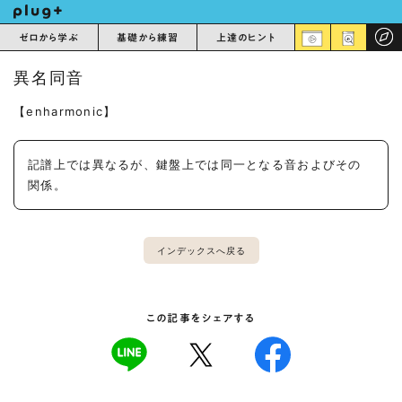
ゼロから学ぶ
基礎から練習
上達のヒント
異名同音
【enharmonic】
記譜上では異なるが、鍵盤上では同一となる音およびその
関係。
インデックスへ戻る
この記事をシェアする