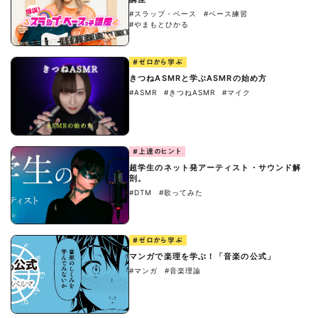
#スラップ・ベース
#ベース練習
#やまもとひかる
#ゼロから学ぶ
きつねASMRと学ぶASMRの始め方
#ASMR
#きつねASMR
#マイク
#上達のヒント
超学生のネット発アーティスト・サウンド解
剖。
#DTM
#歌ってみた
#ゼロから学ぶ
マンガで楽理を学ぶ！「音楽の公式」
#マンガ
#音楽理論