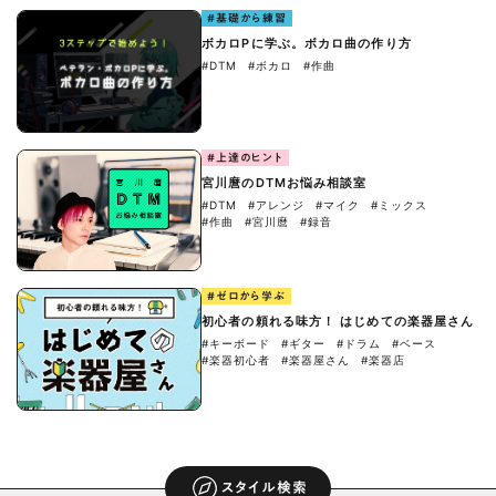
#基礎から練習
ボカロPに学ぶ。ボカロ曲の作り方
#DTM
#ボカロ
#作曲
#上達のヒント
宮川麿のDTMお悩み相談室
#DTM
#アレンジ
#マイク
#ミックス
#作曲
#宮川麿
#録音
#ゼロから学ぶ
初心者の頼れる味方！ はじめての楽器屋さん
#キーボード
#ギター
#ドラム
#ベース
#楽器初心者
#楽器屋さん
#楽器店
スタイル検索