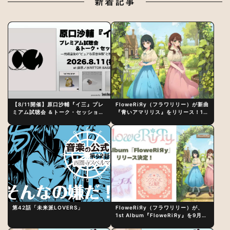
新着記事
【8/11開催】原口沙輔『イ三』プレ
FloweRiЯy（フラワリリー）が新曲
ミアム試聴会 ＆トーク・セッション
『青いアマリリス』をリリース！1st
〜完成直後の“ピュアな原音体験”と
アルバム詳細も発表
制作秘話
第42話「未来派LOVERS」
FloweRiЯy（フラワリリー）が、
1st Album『FloweRiЯy』を9月23
日（水）にリリース！