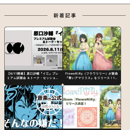
新着記事
【8/11開催】原口沙輔『イ三』プレ
FloweRiЯy（フラワリリー）が新曲
ミアム試聴会 ＆トーク・セッション
『青いアマリリス』をリリース！1st
〜完成直後の“ピュアな原音体験”と
アルバム詳細も発表
制作秘話