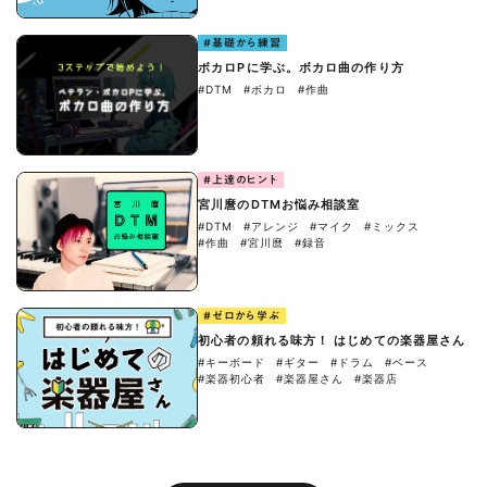
#基礎から練習
ボカロPに学ぶ。ボカロ曲の作り方
#DTM
#ボカロ
#作曲
#上達のヒント
宮川麿のDTMお悩み相談室
#DTM
#アレンジ
#マイク
#ミックス
#作曲
#宮川麿
#録音
#ゼロから学ぶ
初心者の頼れる味方！ はじめての楽器屋さん
#キーボード
#ギター
#ドラム
#ベース
#楽器初心者
#楽器屋さん
#楽器店