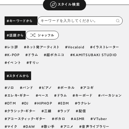
スタイル検索
#キーワードから
#話題から
シャッフル
レコ評
ネット発アーティスト
Vocaloid
イラストレーター
K-POP
ドラム
超ボカニコ
KAMITSUBAKI STUDIO
イベント
すりぃ
#スタイルから
ソロ
バンド
ピアノ
ボーカル
アコギ
エレキ・ギター
ベース
ドラム
キーボード
パーカション
DTM
DJ
HIPHOP
EDM
ウクレレ
クラシック・ギター
三線
ラップ
配信
アコースティック・ギター
ボカロ
ASMR
VTuber
マイク
DAW
歌い手
アニメ
音声ライブラリー