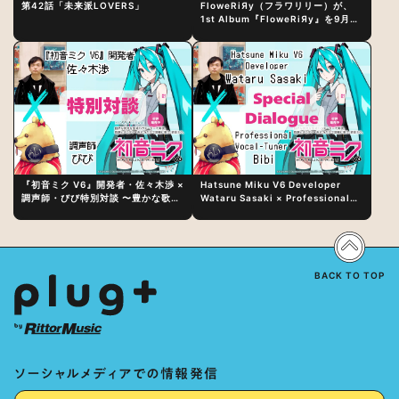
第42話「未来派LOVERS」
FloweRiЯy（フラワリリー）が、
1st Album『FloweRiЯy』を9月23
日（水）にリリース！
『初音ミク V6』開発者・佐々木渉 ×
Hatsune Miku V6 Developer
調声師・びび特別対談 〜豊かな歌声
Wataru Sasaki × Professional
表現の秘訣は、“歌うキャラクターへ
Vocal-Tuner Bibi Special
の愛”と“推し活”にあった！？
Dialogue: The Secret to Rich
Vocal Expression Lies in “Love
for the singing characters” and
“Oshikatsu”!?
BACK TO TOP
ソーシャルメディアでの情報発信