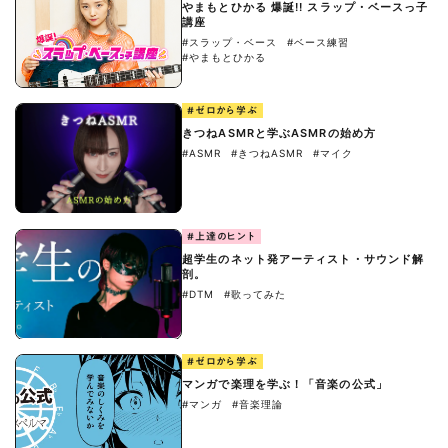
やまもとひかる 爆誕!! スラップ・ベースっ子
講座
#スラップ・ベース
#ベース練習
#やまもとひかる
#ゼロから学ぶ
きつねASMRと学ぶASMRの始め方
#ASMR
#きつねASMR
#マイク
#上達のヒント
超学生のネット発アーティスト・サウンド解
剖。
#DTM
#歌ってみた
#ゼロから学ぶ
マンガで楽理を学ぶ！「音楽の公式」
#マンガ
#音楽理論