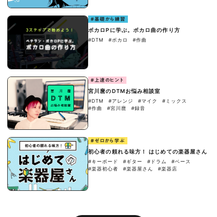
#基礎から練習
ボカロPに学ぶ。ボカロ曲の作り方
#DTM
#ボカロ
#作曲
#上達のヒント
宮川麿のDTMお悩み相談室
#DTM
#アレンジ
#マイク
#ミックス
#作曲
#宮川麿
#録音
#ゼロから学ぶ
初心者の頼れる味方！ はじめての楽器屋さん
#キーボード
#ギター
#ドラム
#ベース
#楽器初心者
#楽器屋さん
#楽器店