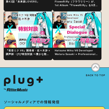
第42話「未来派LOVERS」
FloweRiЯy（フラワリリー）が、
1st Album『FloweRiЯy』を9月23
日（水）にリリース！
『初音ミク V6』開発者・佐々木渉 ×
Hatsune Miku V6 Developer
調声師・びび特別対談 〜豊かな歌声
Wataru Sasaki × Professional
表現の秘訣は、“歌うキャラクターへ
Vocal-Tuner Bibi Special
の愛”と“推し活”にあった！？
Dialogue: The Secret to Rich
Vocal Expression Lies in “Love
for the singing characters” and
“Oshikatsu”!?
BACK TO TOP
ソーシャルメディアでの情報発信