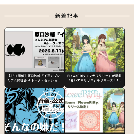
新着記事
【8/11開催】原口沙輔『イ三』プレ
FloweRiЯy（フラワリリー）が新曲
ミアム試聴会 ＆トーク・セッション
『青いアマリリス』をリリース！1st
〜完成直後の“ピュアな原音体験”と
アルバム詳細も発表
制作秘話