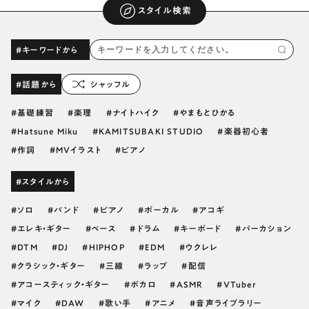
スタイル検索
#キーワードから
#話題から
シャッフル
基礎練習
楽理
ナイトハイク
やまもとひかる
Hatsune Miku
KAMITSUBAKI STUDIO
楽器初心者
作詞
MVイラスト
ピアノ
#スタイルから
ソロ
バンド
ピアノ
ボーカル
アコギ
エレキ・ギター
ベース
ドラム
キーボード
パーカション
DTM
DJ
HIPHOP
EDM
ウクレレ
クラシック・ギター
三線
ラップ
配信
アコースティック・ギター
ボカロ
ASMR
VTuber
マイク
DAW
歌い手
アニメ
音声ライブラリー