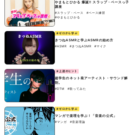
やまもとひかる 爆誕!! スラップ・ベースっ子
講座
#スラップ・ベース
#ベース練習
#やまもとひかる
#ゼロから学ぶ
きつねASMRと学ぶASMRの始め方
#ASMR
#きつねASMR
#マイク
#上達のヒント
超学生のネット発アーティスト・サウンド解
剖。
#DTM
#歌ってみた
#ゼロから学ぶ
マンガで楽理を学ぶ！「音楽の公式」
#マンガ
#音楽理論