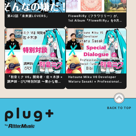
第42話「未来派LOVERS」
FloweRiЯy（フラワリリー）が、
1st Album『FloweRiЯy』を9月23
日（水）にリリース！
『初音ミク V6』開発者・佐々木渉 ×
Hatsune Miku V6 Developer
調声師・びび特別対談 〜豊かな歌声
Wataru Sasaki × Professional
表現の秘訣は、“歌うキャラクターへ
Vocal-Tuner Bibi Special
の愛”と“推し活”にあった！？
Dialogue: The Secret to Rich
Vocal Expression Lies in “Love
for the singing characters” and
“Oshikatsu”!?
BACK TO TOP