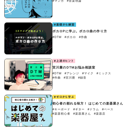
#マンガ
#音楽理論
#基礎から練習
ボカロPに学ぶ。ボカロ曲の作り方
#DTM
#ボカロ
#作曲
#上達のヒント
宮川麿のDTMお悩み相談室
#DTM
#アレンジ
#マイク
#ミックス
#作曲
#宮川麿
#録音
#ゼロから学ぶ
初心者の頼れる味方！ はじめての楽器屋さん
#キーボード
#ギター
#ドラム
#ベース
#楽器初心者
#楽器屋さん
#楽器店