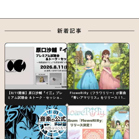
新着記事
【8/11開催】原口沙輔『イ三』プレ
FloweRiЯy（フラワリリー）が新曲
ミアム試聴会 ＆トーク・セッション
『青いアマリリス』をリリース！1st
〜完成直後の“ピュアな原音体験”と
アルバム詳細も発表
制作秘話