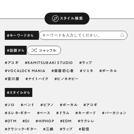
スタイル検索
#キーワードから
#話題から
シャッフル
アコギ
KAMITSUBAKI STUDIO
ラップ
VOCALOCK MANIA
楽器初心者
ツミキ
ボーカル
宮川麿
ナイトハイク
ピノキオピー
#スタイルから
ソロ
バンド
ピアノ
ボーカル
アコギ
エレキ・ギター
ベース
ドラム
キーボード
パーカション
DTM
DJ
HIPHOP
EDM
ウクレレ
クラシック・ギター
三線
ラップ
配信