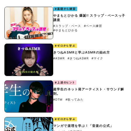
#基礎から練習
やまもとひかる 爆誕!! スラップ・ベースっ子
講座
#スラップ・ベース
#ベース練習
#やまもとひかる
#ゼロから学ぶ
きつねASMRと学ぶASMRの始め方
#ASMR
#きつねASMR
#マイク
#上達のヒント
超学生のネット発アーティスト・サウンド解
剖。
#DTM
#歌ってみた
#ゼロから学ぶ
マンガで楽理を学ぶ！「音楽の公式」