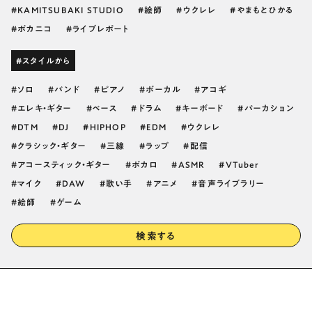
KAMITSUBAKI STUDIO
絵師
ウクレレ
やまもとひかる
ボカニコ
ライブレポート
#スタイルから
ソロ
バンド
ピアノ
ボーカル
アコギ
エレキ・ギター
ベース
ドラム
キーボード
パーカション
DTM
DJ
HIPHOP
EDM
ウクレレ
クラシック・ギター
三線
ラップ
配信
アコースティック・ギター
ボカロ
ASMR
VTuber
マイク
DAW
歌い手
アニメ
音声ライブラリー
絵師
ゲーム
検索する