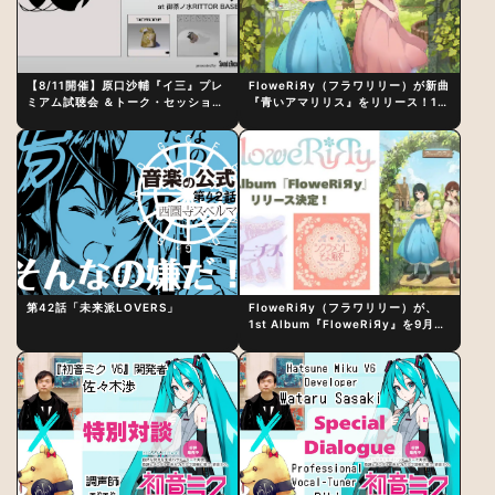
【8/11開催】原口沙輔『イ三』プレ
FloweRiЯy（フラワリリー）が新曲
ミアム試聴会 ＆トーク・セッション
『青いアマリリス』をリリース！1st
〜完成直後の“ピュアな原音体験”と
アルバム詳細も発表
制作秘話
第42話「未来派LOVERS」
FloweRiЯy（フラワリリー）が、
1st Album『FloweRiЯy』を9月23
日（水）にリリース！