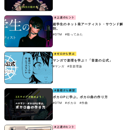
#上達のヒント
超学生のネット発アーティスト・サウンド解
剖。
#DTM
#歌ってみた
#ゼロから学ぶ
マンガで楽理を学ぶ！「音楽の公式」
#マンガ
#音楽理論
#基礎から練習
ボカロPに学ぶ。ボカロ曲の作り方
#DTM
#ボカロ
#作曲
#上達のヒント