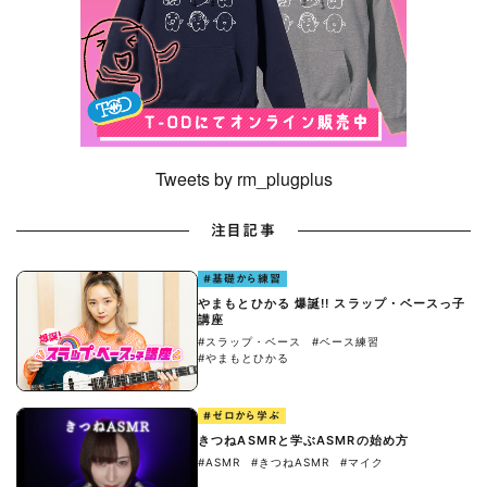
Tweets by rm_plugplus
注目記事
#基礎から練習
やまもとひかる 爆誕!! スラップ・ベースっ子
講座
#スラップ・ベース
#ベース練習
#やまもとひかる
#ゼロから学ぶ
きつねASMRと学ぶASMRの始め方
#ASMR
#きつねASMR
#マイク