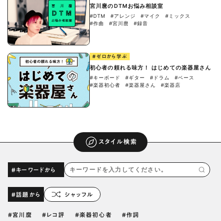
宮川麿のDTMお悩み相談室
#DTM
#アレンジ
#マイク
#ミックス
#作曲
#宮川麿
#録音
#ゼロから学ぶ
初心者の頼れる味方！ はじめての楽器屋さん
#キーボード
#ギター
#ドラム
#ベース
#楽器初心者
#楽器屋さん
#楽器店
スタイル検索
#キーワードから
#話題から
シャッフル
宮川麿
レコ評
楽器初心者
作詞