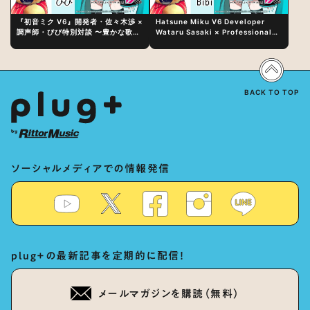
『初音ミク V6』開発者・佐々木渉 ×
Hatsune Miku V6 Developer
調声師・びび特別対談 〜豊かな歌声
Wataru Sasaki × Professional
表現の秘訣は、“歌うキャラクターへ
Vocal-Tuner Bibi Special
の愛”と“推し活”にあった！？
Dialogue: The Secret to Rich
Vocal Expression Lies in “Love
for the singing characters” and
“Oshikatsu”!?
BACK TO TOP
ソーシャルメディアでの情報発信
plug+の最新記事を定期的に配信！
メールマガジンを購読（無料）