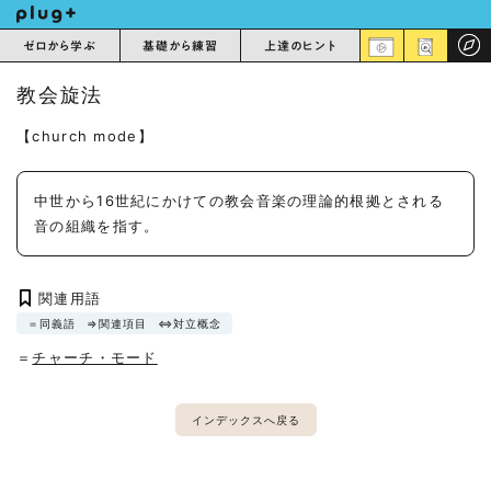
ゼロから学ぶ
基礎から練習
上達のヒント
教会旋法
【church mode】
中世から16世紀にかけての教会音楽の理論的根拠とされる
音の組織を指す。
関連用語
＝同義語
⇒関連項目
⇔対立概念
＝
チャーチ・モード
インデックスへ戻る