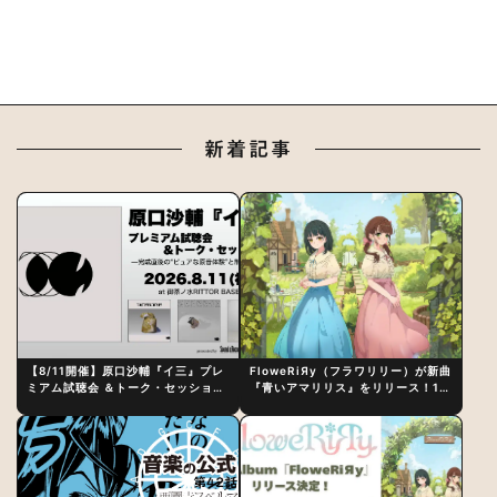
新着記事
【8/11開催】原口沙輔『イ三』プレ
FloweRiЯy（フラワリリー）が新曲
ミアム試聴会 ＆トーク・セッション
『青いアマリリス』をリリース！1st
〜完成直後の“ピュアな原音体験”と
アルバム詳細も発表
制作秘話