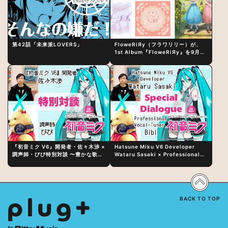
第42話「未来派LOVERS」
FloweRiЯy（フラワリリー）が、
1st Album『FloweRiЯy』を9月23
日（水）にリリース！
『初音ミク V6』開発者・佐々木渉 ×
Hatsune Miku V6 Developer
調声師・びび特別対談 〜豊かな歌声
Wataru Sasaki × Professional
表現の秘訣は、“歌うキャラクターへ
Vocal-Tuner Bibi Special
の愛”と“推し活”にあった！？
Dialogue: The Secret to Rich
Vocal Expression Lies in “Love
for the singing characters” and
“Oshikatsu”!?
BACK TO TOP