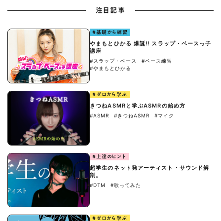
注目記事
#基礎から練習
やまもとひかる 爆誕!! スラップ・ベースっ子
講座
#スラップ・ベース
#ベース練習
#やまもとひかる
#ゼロから学ぶ
きつねASMRと学ぶASMRの始め方
#ASMR
#きつねASMR
#マイク
#上達のヒント
超学生のネット発アーティスト・サウンド解
剖。
#DTM
#歌ってみた
#ゼロから学ぶ