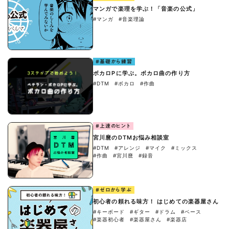
マンガで楽理を学ぶ！「音楽の公式」
#マンガ
#音楽理論
#基礎から練習
ボカロPに学ぶ。ボカロ曲の作り方
#DTM
#ボカロ
#作曲
#上達のヒント
宮川麿のDTMお悩み相談室
#DTM
#アレンジ
#マイク
#ミックス
#作曲
#宮川麿
#録音
#ゼロから学ぶ
初心者の頼れる味方！ はじめての楽器屋さん
#キーボード
#ギター
#ドラム
#ベース
#楽器初心者
#楽器屋さん
#楽器店