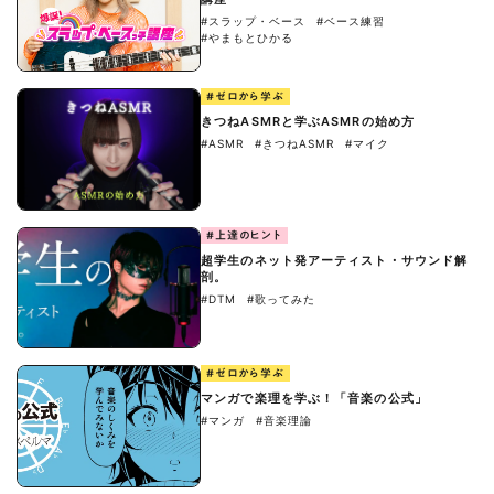
#スラップ・ベース
#ベース練習
#やまもとひかる
#ゼロから学ぶ
きつねASMRと学ぶASMRの始め方
#ASMR
#きつねASMR
#マイク
#上達のヒント
超学生のネット発アーティスト・サウンド解
剖。
#DTM
#歌ってみた
#ゼロから学ぶ
マンガで楽理を学ぶ！「音楽の公式」
#マンガ
#音楽理論