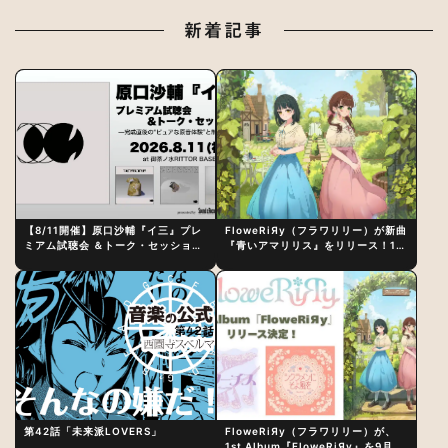
新着記事
【8/11開催】原口沙輔『イ三』プレ
FloweRiЯy（フラワリリー）が新曲
ミアム試聴会 ＆トーク・セッション
『青いアマリリス』をリリース！1st
〜完成直後の“ピュアな原音体験”と
アルバム詳細も発表
制作秘話
第42話「未来派LOVERS」
FloweRiЯy（フラワリリー）が、
1st Album『FloweRiЯy』を9月23