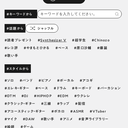
#キーワードから
#話題から
シャッフル
読者プレゼント
Synthesizer V
超学生
Chinozo
レコ評
やまもとひかる
ベース
原口沙輔
爆誕
歌い手
#スタイルから
ソロ
バンド
ピアノ
ボーカル
アコギ
エレキ・ギター
ベース
ドラム
キーボード
パーカション
DTM
DJ
HIPHOP
EDM
ウクレレ
クラシック・ギター
三線
ラップ
配信
アコースティック・ギター
ボカロ
ASMR
VTuber
マイク
DAW
歌い手
アニメ
音声ライブラリー
絵師
ゲーム