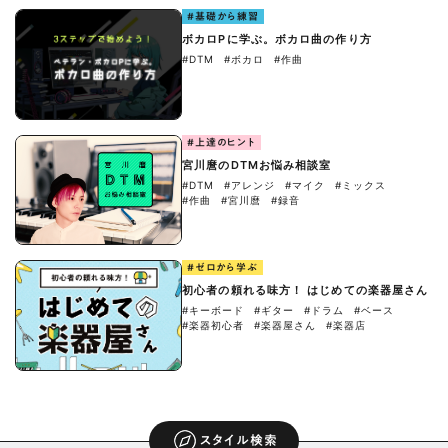
#基礎から練習
ボカロPに学ぶ。ボカロ曲の作り方
#DTM
#ボカロ
#作曲
#上達のヒント
宮川麿のDTMお悩み相談室
#DTM
#アレンジ
#マイク
#ミックス
#作曲
#宮川麿
#録音
#ゼロから学ぶ
初心者の頼れる味方！ はじめての楽器屋さん
#キーボード
#ギター
#ドラム
#ベース
#楽器初心者
#楽器屋さん
#楽器店
スタイル検索