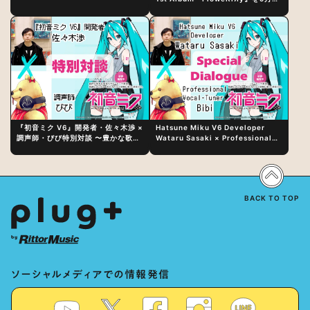
日（水）にリリース！
『初音ミク V6』開発者・佐々木渉 ×
Hatsune Miku V6 Developer
調声師・びび特別対談 〜豊かな歌声
Wataru Sasaki × Professional
表現の秘訣は、“歌うキャラクターへ
Vocal-Tuner Bibi Special
の愛”と“推し活”にあった！？
Dialogue: The Secret to Rich
Vocal Expression Lies in “Love
for the singing characters” and
“Oshikatsu”!?
BACK TO TOP
ソーシャルメディアでの情報発信