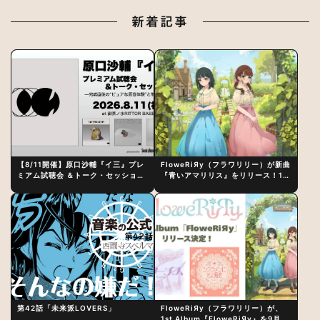
新着記事
【8/11開催】原口沙輔『イ三』プレ
FloweRiЯy（フラワリリー）が新曲
ミアム試聴会 ＆トーク・セッション
『青いアマリリス』をリリース！1st
〜完成直後の“ピュアな原音体験”と
アルバム詳細も発表
制作秘話
第42話「未来派LOVERS」
FloweRiЯy（フラワリリー）が、
1st Album『FloweRiЯy』を9月23