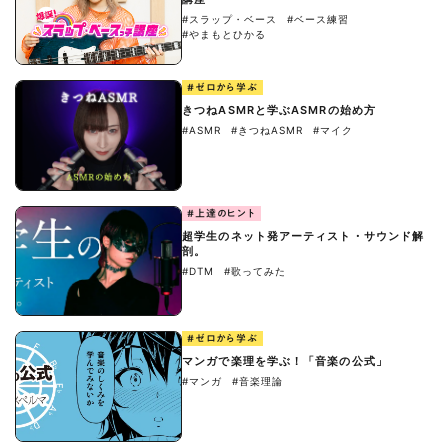
#スラップ・ベース
#ベース練習
#やまもとひかる
#ゼロから学ぶ
きつねASMRと学ぶASMRの始め方
#ASMR
#きつねASMR
#マイク
#上達のヒント
超学生のネット発アーティスト・サウンド解
剖。
#DTM
#歌ってみた
#ゼロから学ぶ
マンガで楽理を学ぶ！「音楽の公式」
#マンガ
#音楽理論