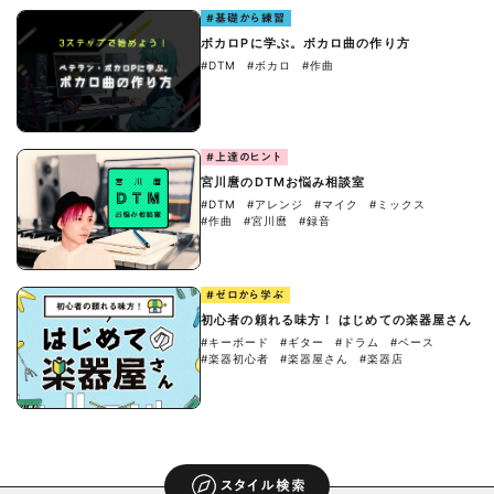
#基礎から練習
ボカロPに学ぶ。ボカロ曲の作り方
#DTM
#ボカロ
#作曲
#上達のヒント
宮川麿のDTMお悩み相談室
#DTM
#アレンジ
#マイク
#ミックス
#作曲
#宮川麿
#録音
#ゼロから学ぶ
初心者の頼れる味方！ はじめての楽器屋さん
#キーボード
#ギター
#ドラム
#ベース
#楽器初心者
#楽器屋さん
#楽器店
スタイル検索