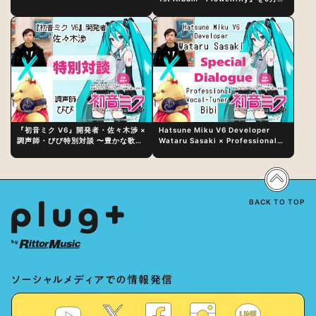
日（水）にリリース！
『初音ミク V6』開発者・佐々木渉 ×
Hatsune Miku V6 Developer
調声師・びび特別対談 〜豊かな歌声
Wataru Sasaki × Professional
表現の秘訣は、“歌うキャラクターへ
Vocal-Tuner Bibi Special
の愛”と“推し活”にあった！？
Dialogue: The Secret to Rich
Vocal Expression Lies in “Love
for the singing characters” and
“Oshikatsu”!?
BACK TO TOP
ソーシャルメディアでの情報発信