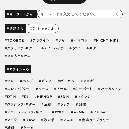
#キーワードから
#話題から
シャッフル
TOOBOE
プラグイン
じん
ボカコレ
NIGHT HIKE
クラッシク・ギター
ナイトハイク
DTM
ギター
やまもとひかる
#スタイルから
ソロ
バンド
ピアノ
ボーカル
アコギ
エレキ・ギター
ベース
ドラム
キーボード
パーカション
DTM
DJ
HIPHOP
EDM
ウクレレ
クラシック・ギター
三線
ラップ
配信
アコースティック・ギター
ボカロ
ASMR
VTuber
マイク
DAW
歌い手
アニメ
音声ライブラリー
絵師
ゲーム