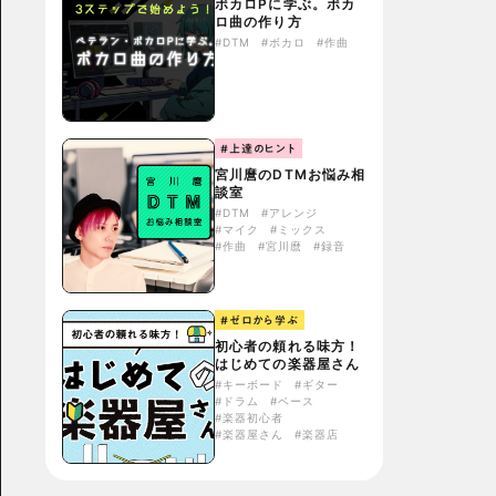
ボカロPに学ぶ。ボカ
ロ曲の作り方
#DTM
#ボカロ
#作曲
#上達のヒント
宮川麿のDTMお悩み相
談室
#DTM
#アレンジ
#マイク
#ミックス
#作曲
#宮川麿
#録音
#ゼロから学ぶ
初心者の頼れる味方！
はじめての楽器屋さん
#キーボード
#ギター
#ドラム
#ベース
#楽器初心者
#楽器屋さん
#楽器店