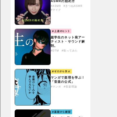
ASMRの始め方
#ASMR
#きつねASMR
#マイク
#上達のヒント
超学生のネット発アー
ティスト・サウンド解
剖。
#DTM
#歌ってみた
#ゼロから学ぶ
マンガで楽理を学ぶ！
「音楽の公式」
#マンガ
#音楽理論
#基礎から練習