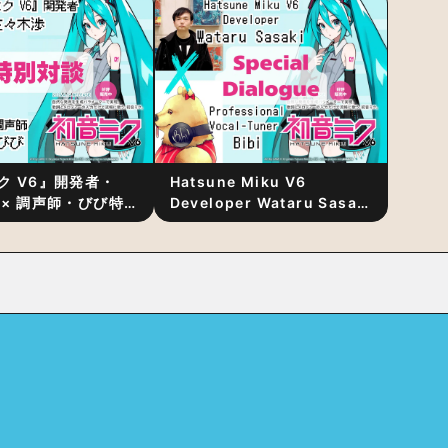
発表
ク V6』開発者・
Hatsune Miku V6
 × 調声師・びび特
Developer Wataru Sasaki
〜豊かな歌声表現の
× Professional Vocal-
“歌うキャラクター
Tuner Bibi Special
と“推し活”にあっ
Dialogue: The Secret to
Rich Vocal Expression
Lies in “Love for the
singing characters” and
“Oshikatsu”!?