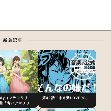
新着記事
RiЯy（フラワリリ
第42話「未来派LOVERS」
曲『青いアマリリ
リース！1stアルバ