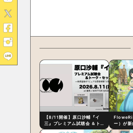
【8/11開催】原口沙輔『イ
Flowe
三』プレミアム試聴会 ＆ト
ー）が新
ーク・セッション 〜完成直
ス』をリ