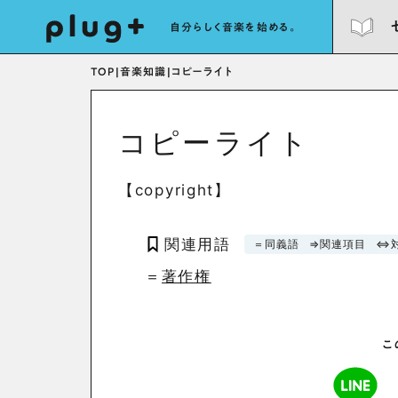
自分らしく音楽を始める。
TOP
|
音楽知識
|
コピーライト
コピーライト
【copyright】
関連用語
＝同義語
⇒関連項目
⇔
＝
著作権
こ