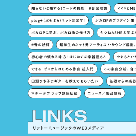
知らないと損する！コードの機能 #音楽理論
×××とM
plug+（ぷらぷら）ネット音楽学！
ボカロPのプラグイン帳
ボカロPに学ぶ。ボカロ曲の作り方
きつねASMRと学ぶ
#音の絵師
超学生のネット発アーティスト・サウンド解剖
初心者の頼れる味方！ はじめての楽器屋さん
やまもとひか
できる ゼロからはじめる作曲 超入門
この楽曲分析、合
田渕ひさ子にギターを教えてもらいたい！
基礎からの楽器
マチーデフ ラップ講座初級
ニュース／製品情報
リットーミュージックのWEBメディア