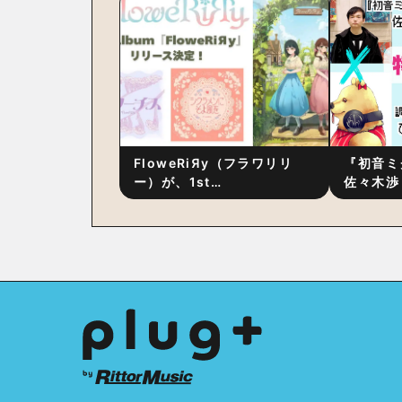
後の“ピュアな原音体験”と制
ム詳細も
作秘話
FloweRiЯy（フラワリリ
『初音ミ
ー）が、1st
佐々木渉
Album『FloweRiЯy』を9
別対談 
月23日（水）にリリース！
秘訣は、
への愛”
た！？