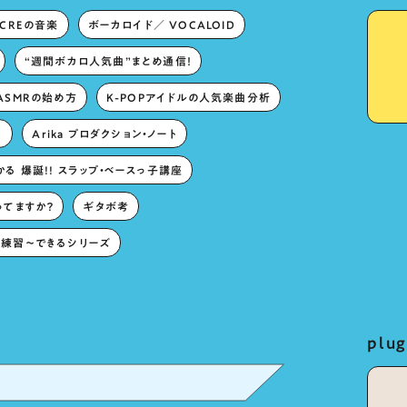
ECREの音楽
ボーカロイド／ VOCALOID
“週間ボカロ人気曲”まとめ通信！
ASMRの始め方
K-POPアイドルの人気楽曲分析
。
Arika プロダクション・ノート
る 爆誕!! スラップ・ベースっ子講座
ってますか？
ギタボ考
練習〜できるシリーズ
pl