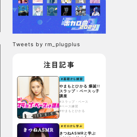
Tweets by rm_plugplus
注目記事
#基礎から練習
やまもとひかる 爆誕!!
スラップ・ベースっ子
講座
#スラップ・ベース
#ベース練習
#やまもとひかる
#ゼロから学ぶ
きつねASMRと学ぶ