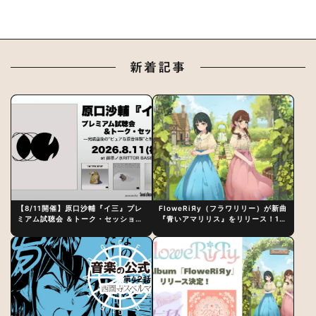
新着記事
【8/11開催】原口沙輔『イ三』プレ
FloweRiЯy（フラワリリー）が新曲
ミアム試聴会 ＆トーク・セッション
『青いアマリリス』をリリース！1st
〜完成直後の“ピュアな原音体験”と
アルバム詳細も発表
制作秘話