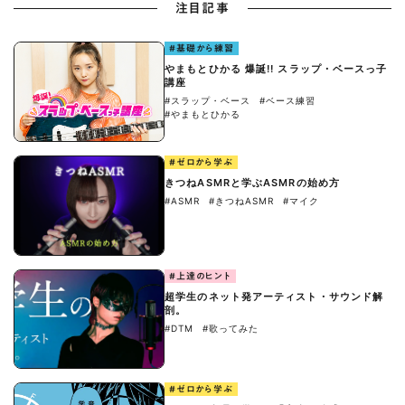
注目記事
#基礎から練習
やまもとひかる 爆誕!! スラップ・ベースっ子
講座
#スラップ・ベース
#ベース練習
#やまもとひかる
#ゼロから学ぶ
きつねASMRと学ぶASMRの始め方
#ASMR
#きつねASMR
#マイク
#上達のヒント
超学生のネット発アーティスト・サウンド解
剖。
#DTM
#歌ってみた
#ゼロから学ぶ