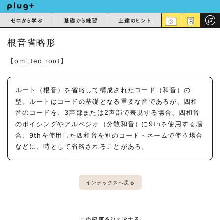
ゼロから学ぶ
基礎から練習
上達のヒント
根音省略形
【omitted root】
ルート（根音）を省略して構成されたコード（和音）の
型。ルートはコードの基礎となる重要な音であるが、四和
音のコードを、3声部または2声部で表現する場合、四和音
のボイシングやアルペジオ（分散和音）に9thを使用する場
合、9thを使用した四和音を別のコード・ネームで使う場合
などに、時として省略されることがある。
インデックスへ戻る
この記事をシェアする