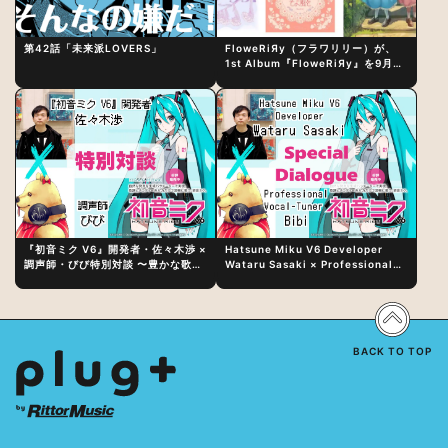
第42話「未来派LOVERS」
FloweRiЯy（フラワリリー）が、
1st Album『FloweRiЯy』を9月23
日（水）にリリース！
『初音ミク V6』開発者・佐々木渉 ×
Hatsune Miku V6 Developer
調声師・びび特別対談 〜豊かな歌声
Wataru Sasaki × Professional
表現の秘訣は、“歌うキャラクターへ
Vocal-Tuner Bibi Special
の愛”と“推し活”にあった！？
Dialogue: The Secret to Rich
Vocal Expression Lies in “Love
for the singing characters” and
“Oshikatsu”!?
BACK TO TOP