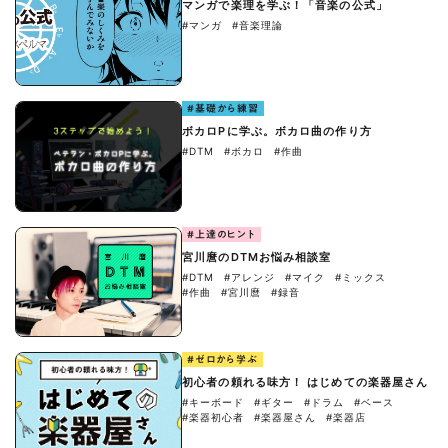
マンガで楽理を学ぶ！「音楽の公式」
#マンガ
#音楽理論
#基礎から練習
ボカロPに学ぶ。ボカロ曲の作り方
#DTM
#ボカロ
#作曲
#上達のヒント
宮川麿のDTMお悩み相談室
#DTM
#アレンジ
#マイク
#ミックス
#作曲
#宮川麿
#録音
#ゼロから学ぶ
初心者の頼れる味方！ はじめての楽器屋さん
#キーボード
#ギター
#ドラム
#ベース
#楽器初心者
#楽器屋さん
#楽器店