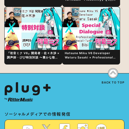
日（水）にリリース！
『初音ミク V6』開発者・佐々木渉 ×
Hatsune Miku V6 Developer
調声師・びび特別対談 〜豊かな歌声
Wataru Sasaki × Professional
表現の秘訣は、“歌うキャラクターへ
Vocal-Tuner Bibi Special
の愛”と“推し活”にあった！？
Dialogue: The Secret to Rich
Vocal Expression Lies in “Love
for the singing characters” and
“Oshikatsu”!?
BACK TO TOP
ソーシャルメディアでの情報発信