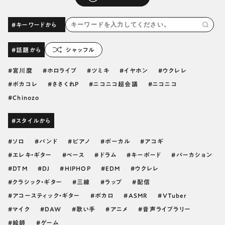
#キーワードから
#話題から
シャッフル
宮川麿
ホロライブ
ツミキ
イヤホン
ウクレレ
ボカコレ
ささくれP
ニコニコ超会議
ニコニコ
Chinozo
#スタイルから
ソロ
バンド
ピアノ
ボーカル
アコギ
エレキ・ギター
ベース
ドラム
キーボード
パーカション
DTM
DJ
HIPHOP
EDM
ウクレレ
クラシック・ギター
三線
ラップ
配信
アコースティック・ギター
ボカロ
ASMR
VTuber
マイク
DAW
歌い手
アニメ
音声ライブラリー
絵師
ゲーム