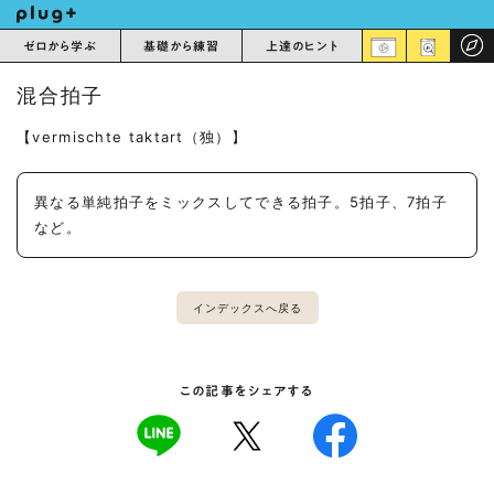
ゼロから学ぶ
基礎から練習
上達のヒント
混合拍子
【vermischte taktart（独）】
異なる単純拍子をミックスしてできる拍子。5拍子、7拍子
など。
インデックスへ戻る
この記事をシェアする