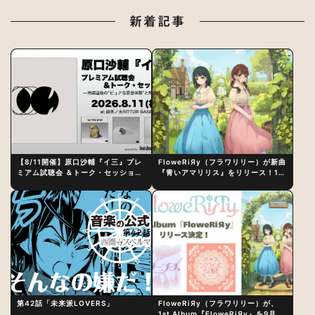
新着記事
【8/11開催】原口沙輔『イ三』プレ
FloweRiЯy（フラワリリー）が新曲
ミアム試聴会 ＆トーク・セッション
『青いアマリリス』をリリース！1st
〜完成直後の“ピュアな原音体験”と
アルバム詳細も発表
制作秘話
第42話「未来派LOVERS」
FloweRiЯy（フラワリリー）が、
1st Album『FloweRiЯy』を9月23