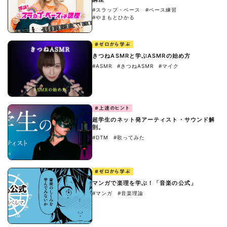
#スラップ・ベース
#ベース練習
#やまもとひかる
#ゼロから学ぶ
きつねASMRと学ぶASMRの始め方
#ASMR
#きつねASMR
#マイク
#上達のヒント
超学生のネット発アーティスト・サウンド解
剖。
#DTM
#歌ってみた
#ゼロから学ぶ
マンガで楽理を学ぶ！「音楽の公式」
#マンガ
#音楽理論