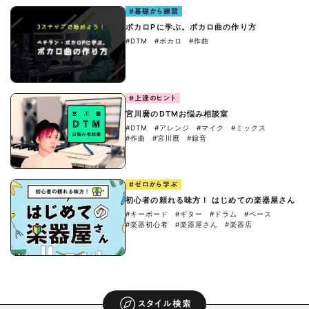
#基礎から練習
ボカロPに学ぶ。ボカロ曲の作り方
#DTM
#ボカロ
#作曲
#上達のヒント
宮川麿のDTMお悩み相談室
#DTM
#アレンジ
#マイク
#ミックス
#作曲
#宮川麿
#録音
#ゼロから学ぶ
初心者の頼れる味方！ はじめての楽器屋さん
#キーボード
#ギター
#ドラム
#ベース
#楽器初心者
#楽器屋さん
#楽器店
スタイル検索