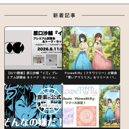
新着記事
【8/11開催】原口沙輔『イ三』プレ
FloweRiЯy（フラワリリー）が新曲
ミアム試聴会 ＆トーク・セッション
『青いアマリリス』をリリース！1st
〜完成直後の“ピュアな原音体験”と
アルバム詳細も発表
制作秘話