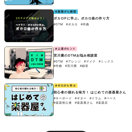
#基礎から練習
ボカロPに学ぶ。ボカロ曲の作り方
#DTM
#ボカロ
#作曲
#上達のヒント
宮川麿のDTMお悩み相談室
#DTM
#アレンジ
#マイク
#ミックス
#作曲
#宮川麿
#録音
#ゼロから学ぶ
初心者の頼れる味方！ はじめての楽器屋さん
#キーボード
#ギター
#ドラム
#ベース
#楽器初心者
#楽器屋さん
#楽器店