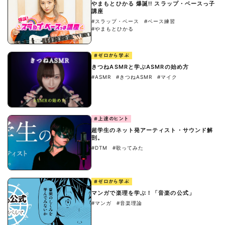
やまもとひかる 爆誕!! スラップ・ベースっ子
講座
#スラップ・ベース
#ベース練習
#やまもとひかる
#ゼロから学ぶ
きつねASMRと学ぶASMRの始め方
#ASMR
#きつねASMR
#マイク
#上達のヒント
超学生のネット発アーティスト・サウンド解
剖。
#DTM
#歌ってみた
#ゼロから学ぶ
マンガで楽理を学ぶ！「音楽の公式」
#マンガ
#音楽理論