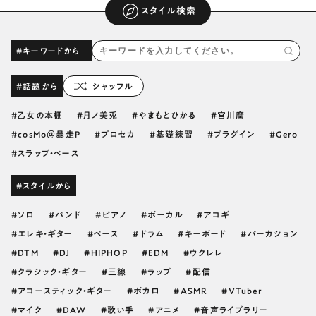
スタイル検索
#キーワードから
#話題から
シャッフル
乙女の本棚
月ノ美兎
やまもとひかる
宮川麿
cosMo＠暴走P
プロセカ
基礎練習
プラグイン
Gero
スラップ・ベース
#スタイルから
ソロ
バンド
ピアノ
ボーカル
アコギ
エレキ・ギター
ベース
ドラム
キーボード
パーカション
DTM
DJ
HIPHOP
EDM
ウクレレ
クラシック・ギター
三線
ラップ
配信
アコースティック・ギター
ボカロ
ASMR
VTuber
マイク
DAW
歌い手
アニメ
音声ライブラリー