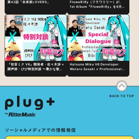
第42話「未来派LOVERS」
FloweRiЯy（フラワリリー）が、
1st Album『FloweRiЯy』を9月23
日（水）にリリース！
『初音ミク V6』開発者・佐々木渉 ×
Hatsune Miku V6 Developer
調声師・びび特別対談 〜豊かな歌声
Wataru Sasaki × Professional
表現の秘訣は、“歌うキャラクターへ
Vocal-Tuner Bibi Special
の愛”と“推し活”にあった！？
Dialogue: The Secret to Rich
Vocal Expression Lies in “Love
for the singing characters” and
“Oshikatsu”!?
BACK TO TOP
ソーシャルメディアでの情報発信