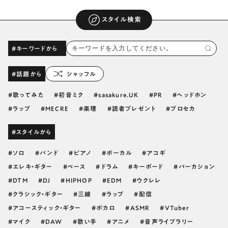
スタイル検索
#キーワードから
#話題から
シャッフル
歌ってみた
初音ミク
sasakure.UK
PR
ヘッドホン
ラップ
MECRE
楽理
読者プレゼント
プロセカ
#スタイルから
ソロ
バンド
ピアノ
ボーカル
アコギ
エレキ・ギター
ベース
ドラム
キーボード
パーカション
DTM
DJ
HIPHOP
EDM
ウクレレ
クラシック・ギター
三線
ラップ
配信
アコースティック・ギター
ボカロ
ASMR
VTuber
マイク
DAW
歌い手
アニメ
音声ライブラリー