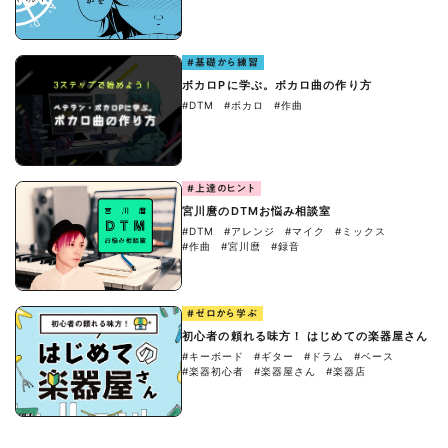
#基礎から練習
ボカロPに学ぶ。ボカロ曲の作り方
#DTM
#ボカロ
#作曲
#上達のヒント
宮川麿のDTMお悩み相談室
#DTM
#アレンジ
#マイク
#ミックス
#作曲
#宮川麿
#録音
#ゼロから学ぶ
初心者の頼れる味方！ はじめての楽器屋さん
#キーボード
#ギター
#ドラム
#ベース
#楽器初心者
#楽器屋さん
#楽器店