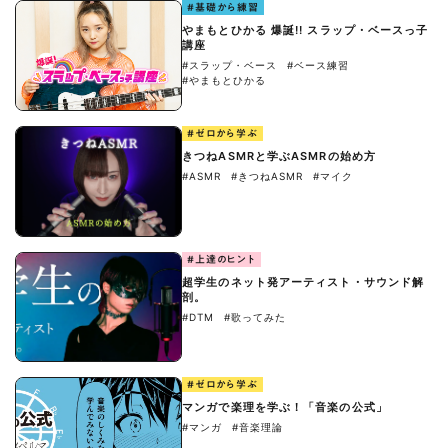
#基礎から練習
やまもとひかる 爆誕!! スラップ・ベースっ子
講座
#スラップ・ベース
#ベース練習
#やまもとひかる
#ゼロから学ぶ
きつねASMRと学ぶASMRの始め方
#ASMR
#きつねASMR
#マイク
#上達のヒント
超学生のネット発アーティスト・サウンド解
剖。
#DTM
#歌ってみた
#ゼロから学ぶ
マンガで楽理を学ぶ！「音楽の公式」
#マンガ
#音楽理論