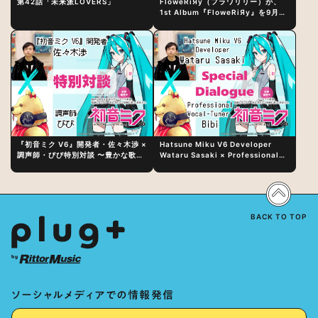
第42話「未来派LOVERS」
FloweRiЯy（フラワリリー）が、
1st Album『FloweRiЯy』を9月23
日（水）にリリース！
『初音ミク V6』開発者・佐々木渉 ×
Hatsune Miku V6 Developer
調声師・びび特別対談 〜豊かな歌声
Wataru Sasaki × Professional
表現の秘訣は、“歌うキャラクターへ
Vocal-Tuner Bibi Special
の愛”と“推し活”にあった！？
Dialogue: The Secret to Rich
Vocal Expression Lies in “Love
for the singing characters” and
“Oshikatsu”!?
BACK TO TOP
ソーシャルメディアでの情報発信