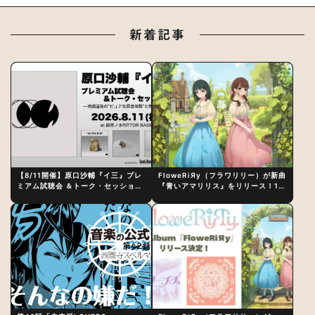
新着記事
【8/11開催】原口沙輔『イ三』プレ
FloweRiЯy（フラワリリー）が新曲
ミアム試聴会 ＆トーク・セッション
『青いアマリリス』をリリース！1st
〜完成直後の“ピュアな原音体験”と
アルバム詳細も発表
制作秘話