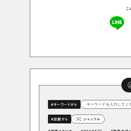
こ
#キーワードから
#話題から
シャッフル