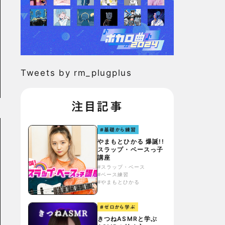
Tweets by rm_plugplus
注目記事
#基礎から練習
やまもとひかる 爆誕!!
スラップ・ベースっ子
講座
#スラップ・ベース
#ベース練習
#やまもとひかる
#ゼロから学ぶ
きつねASMRと学ぶ