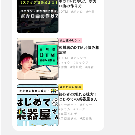
ボカロPに学ぶ。ボカ
ロ曲の作り方
#DTM
#ボカロ
#作曲
#上達のヒント
宮川麿のDTMお悩み相
談室
#DTM
#アレンジ
#マイク
#ミックス
#作曲
#宮川麿
#録音
#ゼロから学ぶ
初心者の頼れる味方！
はじめての楽器屋さん
#キーボード
#ギター
#ドラム
#ベース
#楽器初心者
#楽器屋さん
#楽器店