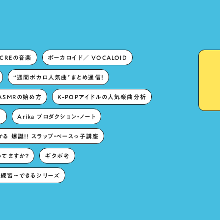
ECREの音楽
ボーカロイド／ VOCALOID
“週間ボカロ人気曲”まとめ通信！
ASMRの始め方
K-POPアイドルの人気楽曲分析
。
Arika プロダクション・ノート
る 爆誕!! スラップ・ベースっ子講座
ってますか？
ギタボ考
練習〜できるシリーズ