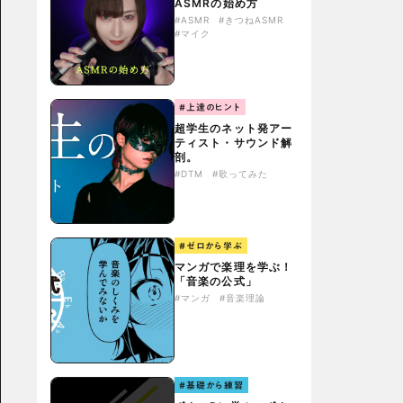
ASMRの始め方
#ASMR
#きつねASMR
#マイク
#上達のヒント
超学生のネット発アー
ティスト・サウンド解
剖。
#DTM
#歌ってみた
#ゼロから学ぶ
マンガで楽理を学ぶ！
「音楽の公式」
#マンガ
#音楽理論
#基礎から練習