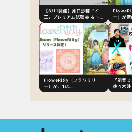
【8/11開催】原口沙輔『イ
Flowe
三』プレミアム試聴会 ＆ト
ー）が新
ーク・セッション 〜完成直
ス』をリ
後の“ピュアな原音体験”と制
ム詳細も
作秘話
FloweRiЯy（フラワリリ
『初音ミ
ー）が、1st
佐々木渉
Album『FloweRiЯy』を9
別対談 
月23日（水）にリリース！
秘訣は、
への愛”
た！？