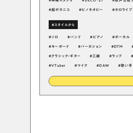
神椿スタジオ
DECO*27
歌声合成
超ボカニコ
ピノキオピー
ホロライブ
#スタイルから
ソロ
バンド
ピアノ
ボーカル
キーボード
パーカション
DTM
クラシック・ギター
三線
ラップ
VTuber
マイク
DAW
歌い手