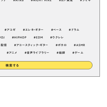
ソフト
Arika
NIGHT HIKE
月ノ美兎
ツミキ
アコギ
エレキ・ギター
ベース
ドラム
DJ
HIPHOP
EDM
ウクレレ
配信
アコースティック・ギター
ボカロ
ASMR
アニメ
音声ライブラリー
絵師
ゲーム
検索する