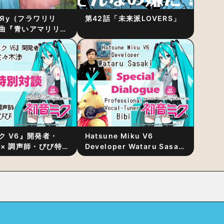
RiЯy（フラワリリ
第42話「未来派LOVERS」
曲『青いアマリリ
リース！1stアルバ
発表
ク V6』開発者・
Hatsune Miku V6
 × 調声師・びび特
Developer Wataru Sasaki
〜豊かな歌声表現の
× Professional Vocal-
“歌うキャラクター
Tuner Bibi Special
と“推し活”にあっ
Dialogue: The Secret to
Rich Vocal Expression
Lies in “Love for the
singing characters” and
“Oshikatsu”!?