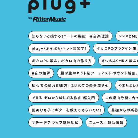
知らないと損する！コードの機能 #音楽理論
×××とM
plug+（ぷらぷら）ネット音楽学！
ボカロPのプラグイン帳
ボカロPに学ぶ。ボカロ曲の作り方
きつねASMRと学ぶ
#音の絵師
超学生のネット発アーティスト・サウンド解剖
初心者の頼れる味方！ はじめての楽器屋さん
やまもとひか
できる ゼロからはじめる作曲 超入門
この楽曲分析、合
田渕ひさ子にギターを教えてもらいたい！
基礎からの楽器
マチーデフ ラップ講座初級
ニュース／製品情報