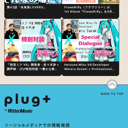
第42話「未来派LOVERS」
FloweRiЯy（フラワリリー）が、
1st Album『FloweRiЯy』を9月23
日（水）にリリース！
『初音ミク V6』開発者・佐々木渉 ×
Hatsune Miku V6 Developer
調声師・びび特別対談 〜豊かな歌声
Wataru Sasaki × Professional
表現の秘訣は、“歌うキャラクターへ
Vocal-Tuner Bibi Special
の愛”と“推し活”にあった！？
Dialogue: The Secret to Rich
Vocal Expression Lies in “Love
for the singing characters” and
“Oshikatsu”!?
BACK TO TOP
ソーシャルメディアでの情報発信