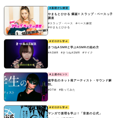
#基礎から練習
やまもとひかる 爆誕!! スラップ・ベースっ子
講座
#スラップ・ベース
#ベース練習
#やまもとひかる
#ゼロから学ぶ
きつねASMRと学ぶASMRの始め方
#ASMR
#きつねASMR
#マイク
#上達のヒント
超学生のネット発アーティスト・サウンド解
剖。
#DTM
#歌ってみた
#ゼロから学ぶ
マンガで楽理を学ぶ！「音楽の公式」