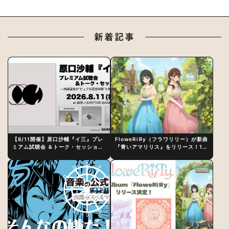
新着記事
【8/11開催】原口沙輔『イ三』プレ
FloweRiЯy（フラワリリー）が新曲
ミアム試聴会 ＆トーク・セッション
『青いアマリリス』をリリース！1st
〜完成直後の“ピュアな原音体験”と
アルバム詳細も発表
制作秘話