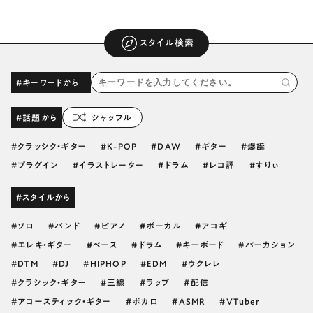
スタイル検索
#キーワードから
#話題から
シャッフル
クラッシク・ギター
K-POP
DAW
ギター
爆誕
プラグイン
イラストレーター
ドラム
レコ評
すりぃ
#スタイルから
ソロ
バンド
ピアノ
ボーカル
アコギ
エレキ・ギター
ベース
ドラム
キーボード
パーカション
DTM
DJ
HIPHOP
EDM
ウクレレ
クラシック・ギター
三線
ラップ
配信
アコースティック・ギター
ボカロ
ASMR
VTuber