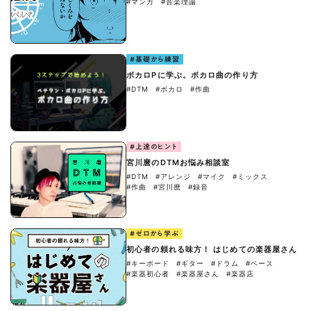
#マンガ
#音楽理論
#基礎から練習
ボカロPに学ぶ。ボカロ曲の作り方
#DTM
#ボカロ
#作曲
#上達のヒント
宮川麿のDTMお悩み相談室
#DTM
#アレンジ
#マイク
#ミックス
#作曲
#宮川麿
#録音
#ゼロから学ぶ
初心者の頼れる味方！ はじめての楽器屋さん
#キーボード
#ギター
#ドラム
#ベース
#楽器初心者
#楽器屋さん
#楽器店