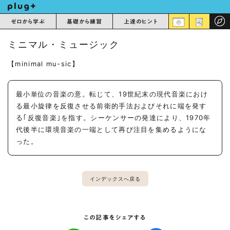
ゼロから学ぶ
基礎から練習
上達のヒント
ミニマル・ミュージック
【minimal mu-sic】
最小単位の音楽の意。転じて、19世紀末の現代音楽におけ
る最小旋律を反復させる前衛的手法およびそれに端を発す
る｢反復音楽｣を指す。シーケンサーの発達により、1970年
代後半に環境音楽の一端として再び注目を集めるようにな
った。
インデックスへ戻る
この記事をシェアする