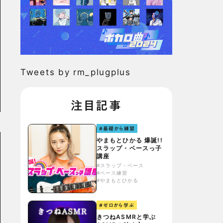
Tweets by rm_plugplus
注目記事
#基礎から練習
やまもとひかる 爆誕!!
スラップ・ベースっ子
講座
#スラップ・ベース
#ベース練習
#やまもとひかる
#ゼロから学ぶ
きつねASMRと学ぶ