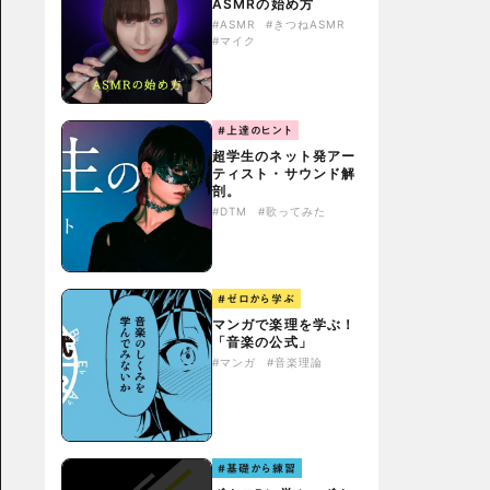
ASMRの始め方
#ASMR
#きつねASMR
#マイク
#上達のヒント
超学生のネット発アー
ティスト・サウンド解
剖。
#DTM
#歌ってみた
#ゼロから学ぶ
マンガで楽理を学ぶ！
「音楽の公式」
#マンガ
#音楽理論
#基礎から練習