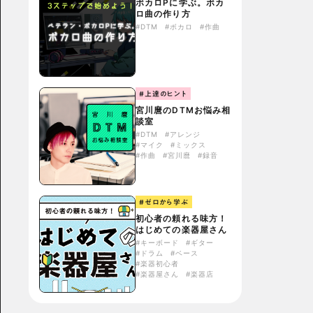
ボカロPに学ぶ。ボカ
ロ曲の作り方
#DTM
#ボカロ
#作曲
#上達のヒント
宮川麿のDTMお悩み相
談室
#DTM
#アレンジ
#マイク
#ミックス
#作曲
#宮川麿
#録音
#ゼロから学ぶ
初心者の頼れる味方！
はじめての楽器屋さん
#キーボード
#ギター
#ドラム
#ベース
#楽器初心者
#楽器屋さん
#楽器店