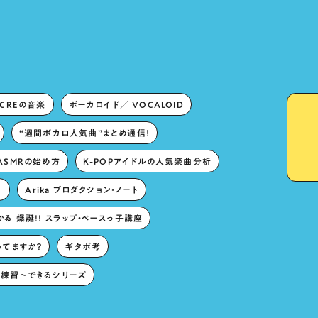
singing characters” and
“Oshikatsu”!?
ECREの音楽
ボーカロイド／ VOCALOID
“週間ボカロ人気曲”まとめ通信！
ASMRの始め方
K-POPアイドルの人気楽曲分析
。
Arika プロダクション・ノート
る 爆誕!! スラップ・ベースっ子講座
ってますか？
ギタボ考
練習〜できるシリーズ