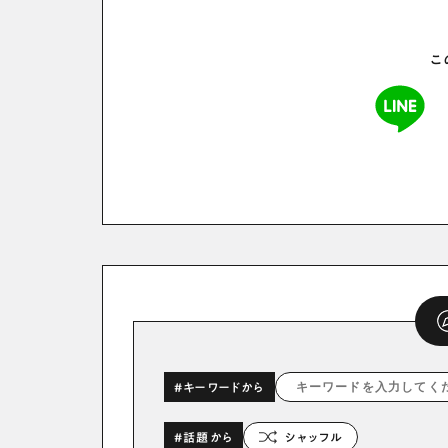
こ
#キーワードから
#話題から
シャッフル