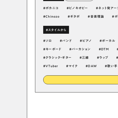
ボカニコ
ピノキオピー
ネット発アー
Chinozo
ギタボ
音楽理論
ボ
#スタイルから
ソロ
バンド
ピアノ
ボーカル
キーボード
パーカション
DTM
クラシック・ギター
三線
ラップ
VTuber
マイク
DAW
歌い手