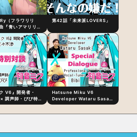
RiЯy（フラワリリ
第42話「未来派LOVERS」
曲『青いアマリリ
リース！1stアルバ
発表
ク V6』開発者・
Hatsune Miku V6
 × 調声師・びび特
Developer Wataru Sasaki
〜豊かな歌声表現の
× Professional Vocal-
“歌うキャラクター
Tuner Bibi Special
と“推し活”にあっ
Dialogue: The Secret to
Rich Vocal Expression
Lies in “Love for the