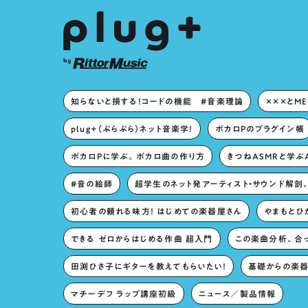
知らないと損する！コードの機能 #音楽理論
×××とM
plug+（ぷらぷら）ネット音楽学！
ボカロPのプラグイン帳
ボカロPに学ぶ。ボカロ曲の作り方
きつねASMRと学ぶ
#音の絵師
超学生のネット発アーティスト・サウンド解剖
初心者の頼れる味方！ はじめての楽器屋さん
やまもとひか
できる ゼロからはじめる作曲 超入門
この楽曲分析、合
田渕ひさ子にギターを教えてもらいたい！
基礎からの楽器
マチーデフ ラップ講座初級
ニュース／製品情報