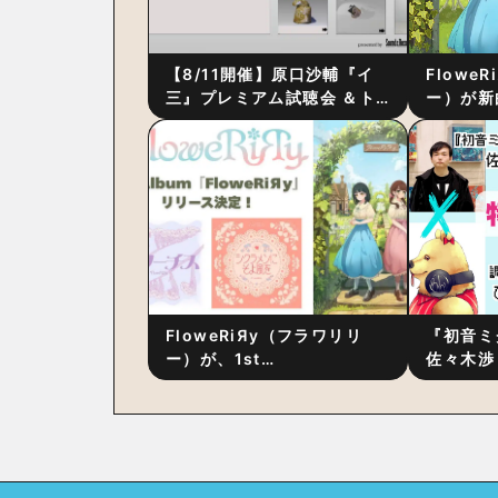
【8/11開催】原口沙輔『イ
Flowe
三』プレミアム試聴会 ＆ト
ー）が新
ーク・セッション 〜完成直
ス』をリ
後の“ピュアな原音体験”と制
ム詳細も
作秘話
FloweRiЯy（フラワリリ
『初音ミ
ー）が、1st
佐々木渉
Album『FloweRiЯy』を9
別対談 
月23日（水）にリリース！
秘訣は、
への愛”
た！？