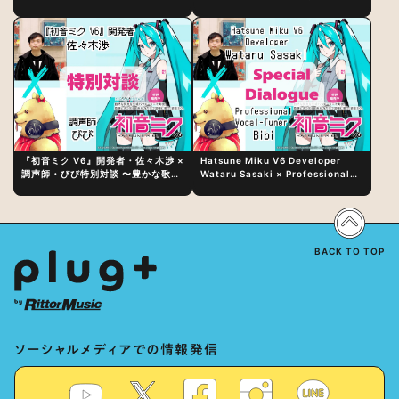
日（水）にリリース！
『初音ミク V6』開発者・佐々木渉 ×
Hatsune Miku V6 Developer
調声師・びび特別対談 〜豊かな歌声
Wataru Sasaki × Professional
表現の秘訣は、“歌うキャラクターへ
Vocal-Tuner Bibi Special
の愛”と“推し活”にあった！？
Dialogue: The Secret to Rich
Vocal Expression Lies in “Love
for the singing characters” and
“Oshikatsu”!?
BACK TO TOP
ソーシャルメディアでの情報発信