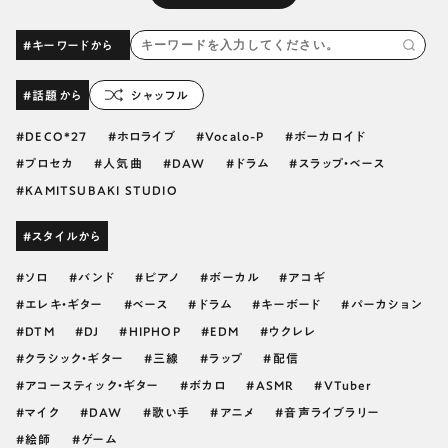
#キーワードから
#話題から
シャッフル
DECO*27
ホロライブ
Vocalo-P
ボーカロイド
プロセカ
人気曲
DAW
ドラム
スラップ・ベース
KAMITSUBAKI STUDIO
#スタイルから
ソロ
バンド
ピアノ
ボーカル
アコギ
エレキ・ギター
ベース
ドラム
キーボード
パーカション
DTM
DJ
HIPHOP
EDM
ウクレレ
クラシック・ギター
三線
ラップ
配信
アコースティック・ギター
ボカロ
ASMR
VTuber
マイク
DAW
歌い手
アニメ
音声ライブラリー
絵師
ゲーム