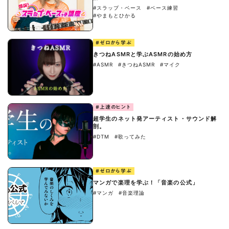
#スラップ・ベース
#ベース練習
#やまもとひかる
#ゼロから学ぶ
きつねASMRと学ぶASMRの始め方
#ASMR
#きつねASMR
#マイク
#上達のヒント
超学生のネット発アーティスト・サウンド解
剖。
#DTM
#歌ってみた
#ゼロから学ぶ
マンガで楽理を学ぶ！「音楽の公式」
#マンガ
#音楽理論