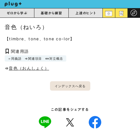
ゼロから学ぶ
基礎から練習
上達のヒント
音色（ねいろ）
【timbre、tone、tone co-lor】
関連用語
＝同義語
⇒関連項目
⇔対立概念
⇒
音色（おんしょく）
インデックスへ戻る
この記事をシェアする