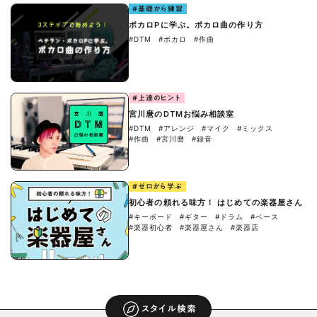
#基礎から練習
ボカロPに学ぶ。ボカロ曲の作り方
#DTM
#ボカロ
#作曲
#上達のヒント
宮川麿のDTMお悩み相談室
#DTM
#アレンジ
#マイク
#ミックス
#作曲
#宮川麿
#録音
#ゼロから学ぶ
初心者の頼れる味方！ はじめての楽器屋さん
#キーボード
#ギター
#ドラム
#ベース
#楽器初心者
#楽器屋さん
#楽器店
スタイル検索