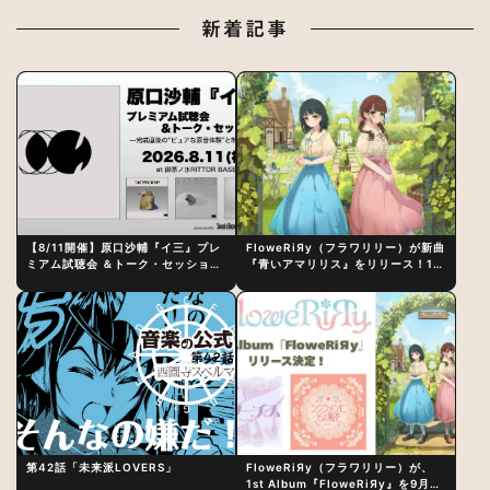
新着記事
【8/11開催】原口沙輔『イ三』プレ
FloweRiЯy（フラワリリー）が新曲
ミアム試聴会 ＆トーク・セッション
『青いアマリリス』をリリース！1st
〜完成直後の“ピュアな原音体験”と
アルバム詳細も発表
制作秘話
第42話「未来派LOVERS」
FloweRiЯy（フラワリリー）が、
1st Album『FloweRiЯy』を9月23