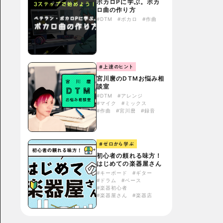
ボカロPに学ぶ。ボカ
ロ曲の作り方
#DTM
#ボカロ
#作曲
#上達のヒント
宮川麿のDTMお悩み相
談室
#DTM
#アレンジ
#マイク
#ミックス
#作曲
#宮川麿
#録音
#ゼロから学ぶ
初心者の頼れる味方！
はじめての楽器屋さん
#キーボード
#ギター
#ドラム
#ベース
#楽器初心者
#楽器屋さん
#楽器店