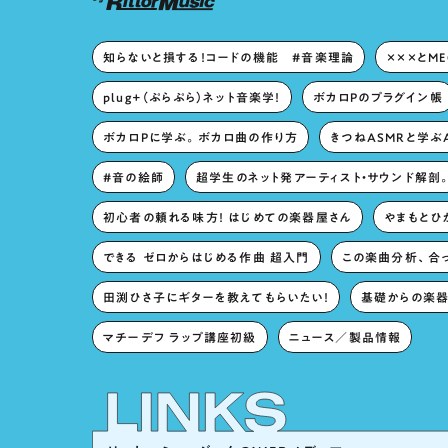
知らないと損する！コードの機能 #音楽理論
×××とM
plug+（ぷらぷら）ネット音楽学！
ボカロPのプラグイン帳
ボカロPに学ぶ。ボカロ曲の作り方
きつねASMRと学ぶ
#音の絵師
超学生のネット発アーティスト・サウンド解剖
初心者の頼れる味方！ はじめての楽器屋さん
やまもとひか
できる ゼロからはじめる作曲 超入門
この楽曲分析、合
田渕ひさ子にギターを教えてもらいたい！
基礎からの楽器
マチーデフ ラップ講座初級
ニュース／製品情報