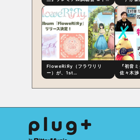
ーク・セッション 〜完成直
ス』をリ
後の“ピュアな原音体験”と制
ム詳細も
作秘話
FloweRiЯy（フラワリリ
『初音ミ
ー）が、1st
佐々木渉
Album『FloweRiЯy』を9
別対談 
月23日（水）にリリース！
秘訣は、
への愛”
た！？