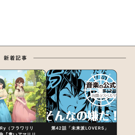
新着記事
RiЯy（フラワリリ
第42話「未来派LOVERS」
曲『青いアマリリ