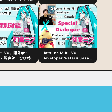
リース！1stアルバ
発表
ク V6』開発者・
Hatsune Miku V6
 × 調声師・びび特
Developer Wataru Sasaki
〜豊かな歌声表現の
× Professional Vocal-
“歌うキャラクター
Tuner Bibi Special
と“推し活”にあっ
Dialogue: The Secret to
Rich Vocal Expression
Lies in “Love for the
singing characters” and
“Oshikatsu”!?