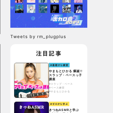
Tweets by rm_plugplus
注目記事
#基礎から練習
やまもとひかる 爆誕!!
スラップ・ベースっ子
講座
#スラップ・ベース
#ベース練習
#やまもとひかる
#ゼロから学ぶ
きつねASMRと学ぶ