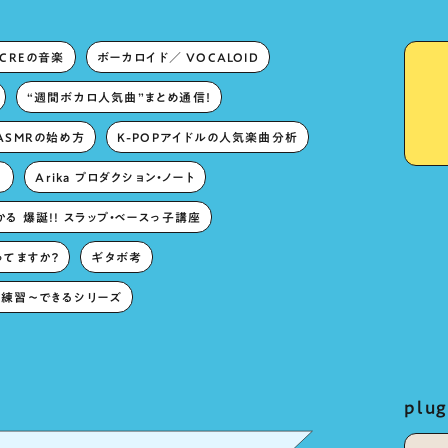
ECREの音楽
ボーカロイド／ VOCALOID
“週間ボカロ人気曲”まとめ通信！
ASMRの始め方
K-POPアイドルの人気楽曲分析
。
Arika プロダクション・ノート
る 爆誕!! スラップ・ベースっ子講座
ってますか？
ギタボ考
練習〜できるシリーズ
pl