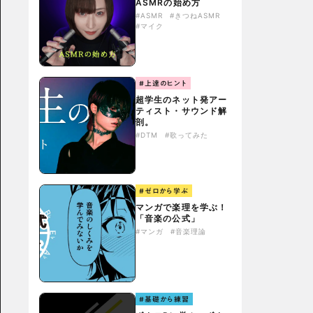
ASMRの始め方
#ASMR
#きつねASMR
#マイク
#上達のヒント
超学生のネット発アー
ティスト・サウンド解
剖。
#DTM
#歌ってみた
#ゼロから学ぶ
マンガで楽理を学ぶ！
「音楽の公式」
#マンガ
#音楽理論
#基礎から練習