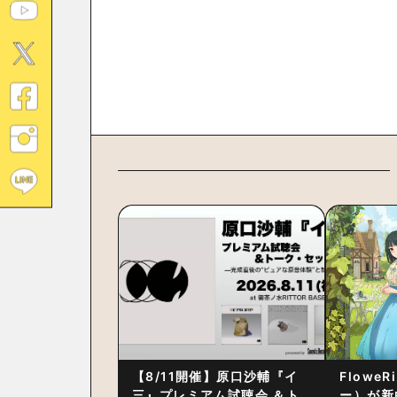
【8/11開催】原口沙輔『イ
Flowe
三』プレミアム試聴会 ＆ト
ー）が新