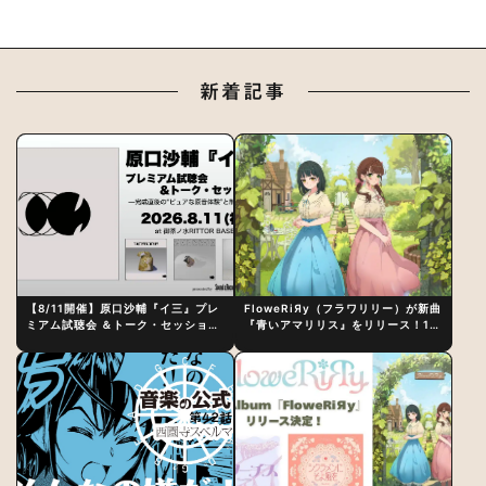
新着記事
【8/11開催】原口沙輔『イ三』プレ
FloweRiЯy（フラワリリー）が新曲
ミアム試聴会 ＆トーク・セッション
『青いアマリリス』をリリース！1st
〜完成直後の“ピュアな原音体験”と
アルバム詳細も発表
制作秘話