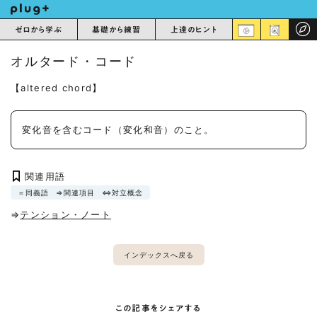
ゼロから学ぶ
基礎から練習
上達のヒント
オルタード・コード
【altered chord】
変化音を含むコード（変化和音）のこと。
関連用語
＝同義語
⇒関連項目
⇔対立概念
⇒
テンション・ノート
インデックスへ戻る
この記事をシェアする