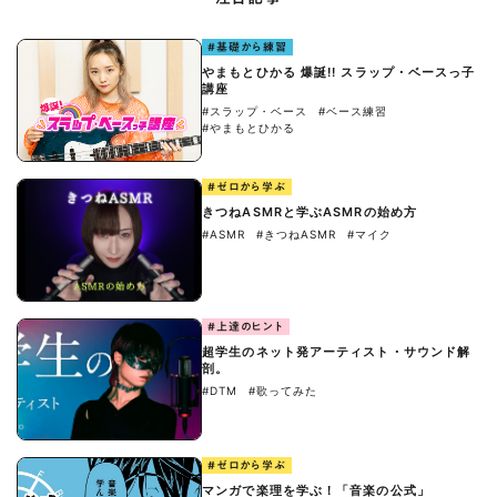
#基礎から練習
やまもとひかる 爆誕!! スラップ・ベースっ子
講座
#スラップ・ベース
#ベース練習
#やまもとひかる
#ゼロから学ぶ
きつねASMRと学ぶASMRの始め方
#ASMR
#きつねASMR
#マイク
#上達のヒント
超学生のネット発アーティスト・サウンド解
剖。
#DTM
#歌ってみた
#ゼロから学ぶ
マンガで楽理を学ぶ！「音楽の公式」