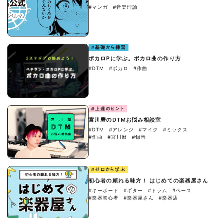
#マンガ
#音楽理論
#基礎から練習
ボカロPに学ぶ。ボカロ曲の作り方
#DTM
#ボカロ
#作曲
#上達のヒント
宮川麿のDTMお悩み相談室
#DTM
#アレンジ
#マイク
#ミックス
#作曲
#宮川麿
#録音
#ゼロから学ぶ
初心者の頼れる味方！ はじめての楽器屋さん
#キーボード
#ギター
#ドラム
#ベース
#楽器初心者
#楽器屋さん
#楽器店