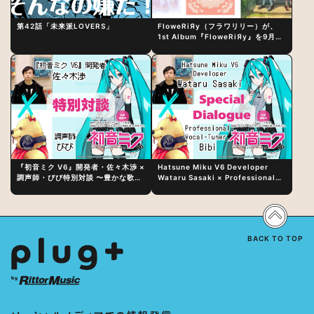
第42話「未来派LOVERS」
FloweRiЯy（フラワリリー）が、
1st Album『FloweRiЯy』を9月23
日（水）にリリース！
『初音ミク V6』開発者・佐々木渉 ×
Hatsune Miku V6 Developer
調声師・びび特別対談 〜豊かな歌声
Wataru Sasaki × Professional
表現の秘訣は、“歌うキャラクターへ
Vocal-Tuner Bibi Special
の愛”と“推し活”にあった！？
Dialogue: The Secret to Rich
Vocal Expression Lies in “Love
for the singing characters” and
“Oshikatsu”!?
BACK TO TOP