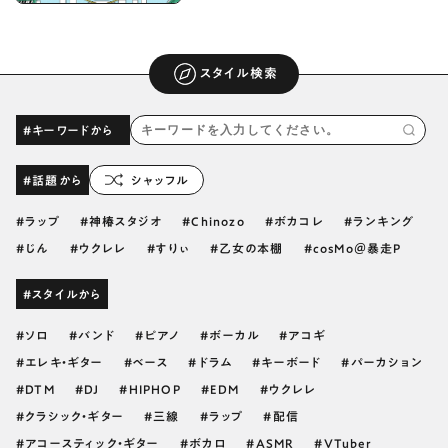
スタイル検索
#キーワードから
#話題から
シャッフル
ラップ
神椿スタジオ
Chinozo
ボカコレ
ランキング
じん
ウクレレ
すりぃ
乙女の本棚
cosMo＠暴走P
#スタイルから
ソロ
バンド
ピアノ
ボーカル
アコギ
エレキ・ギター
ベース
ドラム
キーボード
パーカション
DTM
DJ
HIPHOP
EDM
ウクレレ
クラシック・ギター
三線
ラップ
配信
アコースティック・ギター
ボカロ
ASMR
VTuber