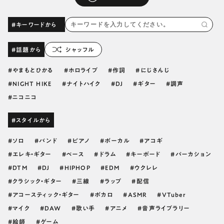
#キーワードから
#話題から
シャッフル
やまもとひかる
ホロライブ
作詞
にじさんじ
NIGHT HIKE
ナイトハイク
DJ
ギター
調声
ニコニコ
#スタイルから
ソロ
バンド
ピアノ
ボーカル
アコギ
エレキ・ギター
ベース
ドラム
キーボード
パーカション
DTM
DJ
HIPHOP
EDM
ウクレレ
クラシック・ギター
三線
ラップ
配信
アコースティック・ギター
ボカロ
ASMR
VTuber
マイク
DAW
歌い手
アニメ
音声ライブラリー
絵師
ゲーム