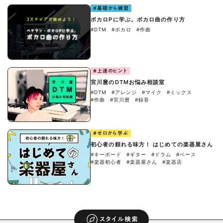
#基礎から練習
ボカロPに学ぶ。ボカロ曲の作り方
#DTM
#ボカロ
#作曲
#上達のヒント
宮川麿のDTMお悩み相談室
#DTM
#アレンジ
#マイク
#ミックス
#作曲
#宮川麿
#録音
#ゼロから学ぶ
初心者の頼れる味方！ はじめての楽器屋さん
#キーボード
#ギター
#ドラム
#ベース
#楽器初心者
#楽器屋さん
#楽器店
スタイル検索