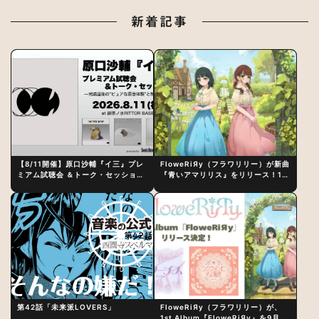
新着記事
【8/11開催】原口沙輔『イ三』プレ
FloweRiЯy（フラワリリー）が新曲
ミアム試聴会 ＆トーク・セッション
『青いアマリリス』をリリース！1st
〜完成直後の“ピュアな原音体験”と
アルバム詳細も発表
制作秘話
第42話「未来派LOVERS」
FloweRiЯy（フラワリリー）が、
1st Album『FloweRiЯy』を9月23