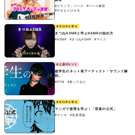
#スラップ・ベース
#ベース練習
#やまもとひかる
#ゼロから学ぶ
きつねASMRと学ぶASMRの始め方
#ASMR
#きつねASMR
#マイク
#上達のヒント
超学生のネット発アーティスト・サウンド解
剖。
#DTM
#歌ってみた
#ゼロから学ぶ
マンガで楽理を学ぶ！「音楽の公式」
#マンガ
#音楽理論