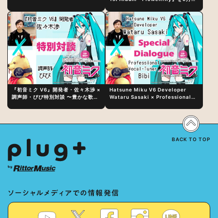
日（水）にリリース！
『初音ミク V6』開発者・佐々木渉 ×
Hatsune Miku V6 Developer
調声師・びび特別対談 〜豊かな歌声
Wataru Sasaki × Professional
表現の秘訣は、“歌うキャラクターへ
Vocal-Tuner Bibi Special
の愛”と“推し活”にあった！？
Dialogue: The Secret to Rich
Vocal Expression Lies in “Love
for the singing characters” and
“Oshikatsu”!?
BACK TO TOP
ソーシャルメディアでの情報発信