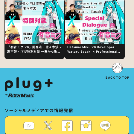
『初音ミク V6』開発者・佐々木渉 ×
Hatsune Miku V6 Developer
調声師・びび特別対談 〜豊かな歌声
Wataru Sasaki × Professional
表現の秘訣は、“歌うキャラクターへ
Vocal-Tuner Bibi Special
の愛”と“推し活”にあった！？
Dialogue: The Secret to Rich
Vocal Expression Lies in “Love
for the singing characters” and
“Oshikatsu”!?
BACK TO TOP
ソーシャルメディアでの情報発信