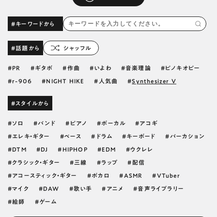
#キーワードから
#話題から
シャッフル
PR
ギタボ
作曲
いよわ
音楽理論
ピノキオピー
r-906
NIGHT HIKE
人気曲
Synthesizer V
#スタイルから
ソロ
バンド
ピアノ
ボーカル
アコギ
エレキ・ギター
ベース
ドラム
キーボード
パーカション
DTM
DJ
HIPHOP
EDM
ウクレレ
クラシック・ギター
三線
ラップ
配信
アコースティック・ギター
ボカロ
ASMR
VTuber
マイク
DAW
歌い手
アニメ
音声ライブラリー
絵師
ゲーム