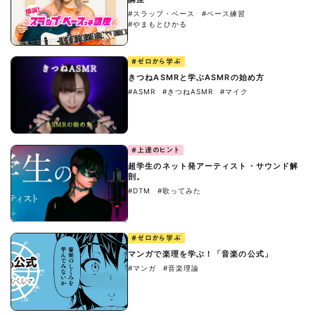
#スラップ・ベース
#ベース練習
#やまもとひかる
#ゼロから学ぶ
きつねASMRと学ぶASMRの始め方
#ASMR
#きつねASMR
#マイク
#上達のヒント
超学生のネット発アーティスト・サウンド解
剖。
#DTM
#歌ってみた
#ゼロから学ぶ
マンガで楽理を学ぶ！「音楽の公式」
#マンガ
#音楽理論