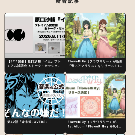
新着記事
【8/11開催】原口沙輔『イ三』プレ
FloweRiЯy（フラワリリー）が新曲
ミアム試聴会 ＆トーク・セッション
『青いアマリリス』をリリース！1st
〜完成直後の“ピュアな原音体験”と
アルバム詳細も発表
制作秘話
第42話「未来派LOVERS」
FloweRiЯy（フラワリリー）が、
1st Album『FloweRiЯy』を9月23
日（水）にリリース！