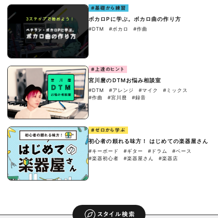
#基礎から練習
ボカロPに学ぶ。ボカロ曲の作り方
#DTM
#ボカロ
#作曲
#上達のヒント
宮川麿のDTMお悩み相談室
#DTM
#アレンジ
#マイク
#ミックス
#作曲
#宮川麿
#録音
#ゼロから学ぶ
初心者の頼れる味方！ はじめての楽器屋さん
#キーボード
#ギター
#ドラム
#ベース
#楽器初心者
#楽器屋さん
#楽器店
スタイル検索