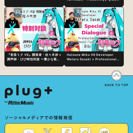
日（水）にリリース！
『初音ミク V6』開発者・佐々木渉 ×
Hatsune Miku V6 Developer
調声師・びび特別対談 〜豊かな歌声
Wataru Sasaki × Professional
表現の秘訣は、“歌うキャラクターへ
Vocal-Tuner Bibi Special
の愛”と“推し活”にあった！？
Dialogue: The Secret to Rich
Vocal Expression Lies in “Love
for the singing characters” and
“Oshikatsu”!?
BACK TO TOP
ソーシャルメディアでの情報発信