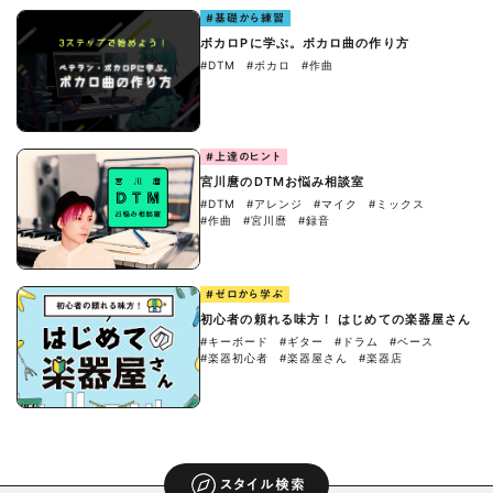
#基礎から練習
ボカロPに学ぶ。ボカロ曲の作り方
#DTM
#ボカロ
#作曲
#上達のヒント
宮川麿のDTMお悩み相談室
#DTM
#アレンジ
#マイク
#ミックス
#作曲
#宮川麿
#録音
#ゼロから学ぶ
初心者の頼れる味方！ はじめての楽器屋さん
#キーボード
#ギター
#ドラム
#ベース
#楽器初心者
#楽器屋さん
#楽器店
スタイル検索