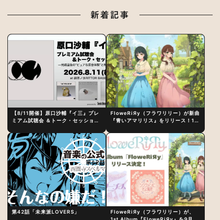
新着記事
【8/11開催】原口沙輔『イ三』プレ
FloweRiЯy（フラワリリー）が新曲
ミアム試聴会 ＆トーク・セッション
『青いアマリリス』をリリース！1st
〜完成直後の“ピュアな原音体験”と
アルバム詳細も発表
制作秘話
第42話「未来派LOVERS」
FloweRiЯy（フラワリリー）が、
1st Album『FloweRiЯy』を9月23