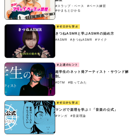
#スラップ・ベース
#ベース練習
#やまもとひかる
#ゼロから学ぶ
きつねASMRと学ぶASMRの始め方
#ASMR
#きつねASMR
#マイク
#上達のヒント
超学生のネット発アーティスト・サウンド解
剖。
#DTM
#歌ってみた
#ゼロから学ぶ
マンガで楽理を学ぶ！「音楽の公式」
#マンガ
#音楽理論