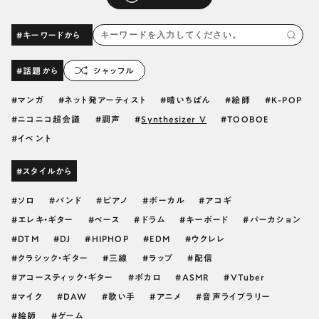
#キーワードから
#話題から
シャッフル
マンガ
ネット発アーティスト
晴いちばん
絵師
K-POP
ニコニコ超会議
調声
Synthesizer V
TOOBOE
イベント
#スタイルから
ソロ
バンド
ピアノ
ボーカル
アコギ
エレキ・ギター
ベース
ドラム
キーボード
パーカション
DTM
DJ
HIPHOP
EDM
ウクレレ
クラシック・ギター
三線
ラップ
配信
アコースティック・ギター
ボカロ
ASMR
VTuber
マイク
DAW
歌い手
アニメ
音声ライブラリー
絵師
ゲーム