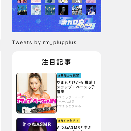
Tweets by rm_plugplus
注目記事
#基礎から練習
やまもとひかる 爆誕!!
スラップ・ベースっ子
講座
#スラップ・ベース
#ベース練習
#やまもとひかる
#ゼロから学ぶ
きつねASMRと学ぶ