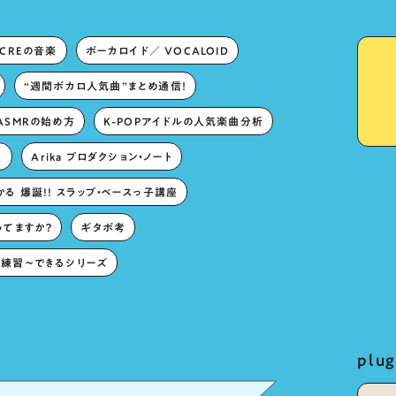
ECREの音楽
ボーカロイド／ VOCALOID
“週間ボカロ人気曲”まとめ通信！
ASMRの始め方
K-POPアイドルの人気楽曲分析
。
Arika プロダクション・ノート
る 爆誕!! スラップ・ベースっ子講座
ってますか？
ギタボ考
練習〜できるシリーズ
pl