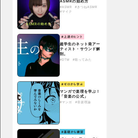
ASMRの始め方
#ASMR
#きつねASMR
#マイク
#上達のヒント
超学生のネット発アー
ティスト・サウンド解
剖。
#DTM
#歌ってみた
#ゼロから学ぶ
マンガで楽理を学ぶ！
「音楽の公式」
#マンガ
#音楽理論
#基礎から練習