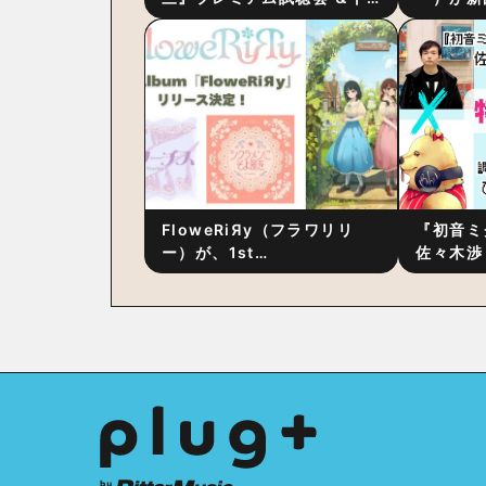
ーク・セッション 〜完成直
ス』をリ
後の“ピュアな原音体験”と制
ム詳細も
作秘話
FloweRiЯy（フラワリリ
『初音ミ
ー）が、1st
佐々木渉
Album『FloweRiЯy』を9
別対談 
月23日（水）にリリース！
秘訣は、
への愛”
た！？