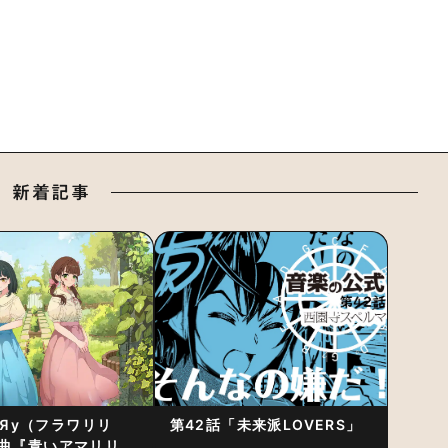
新着記事
RiЯy（フラワリリ
第42話「未来派LOVERS」
曲『青いアマリリ