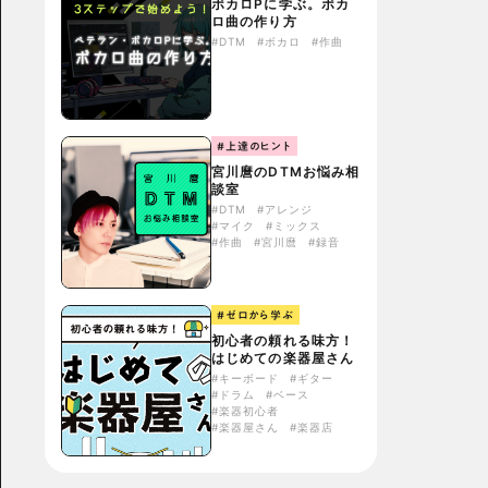
ボカロPに学ぶ。ボカ
ロ曲の作り方
#DTM
#ボカロ
#作曲
#上達のヒント
宮川麿のDTMお悩み相
談室
#DTM
#アレンジ
#マイク
#ミックス
#作曲
#宮川麿
#録音
#ゼロから学ぶ
初心者の頼れる味方！
はじめての楽器屋さん
#キーボード
#ギター
#ドラム
#ベース
#楽器初心者
#楽器屋さん
#楽器店