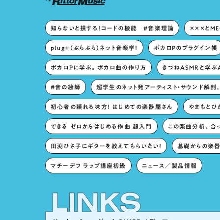
知らないと損する！コードの機能 #音楽理論
×××とM
plug+（ぷらぷら）ネット音楽学！
ボカロPのプラグイン帳
ボカロPに学ぶ。ボカロ曲の作り方
きつねASMRと学ぶ
#音の絵師
超学生のネット発アーティスト・サウンド解剖
初心者の頼れる味方！ はじめての楽器屋さん
やまもとひか
できる ゼロからはじめる作曲 超入門
この楽曲分析、合
田渕ひさ子にギターを教えてもらいたい！
基礎からの楽器
マチーデフ ラップ講座初級
ニュース／製品情報