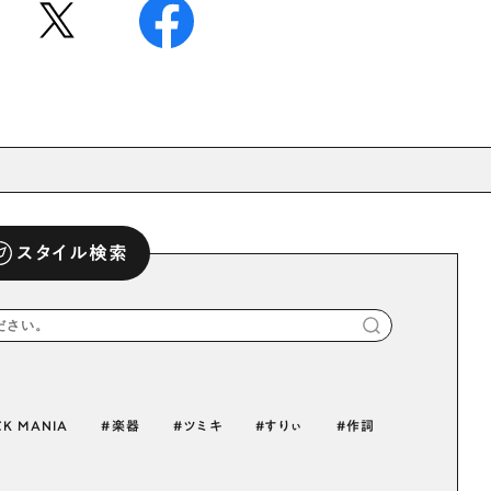
スタイル検索
K MANIA
楽器
ツミキ
すりぃ
作詞