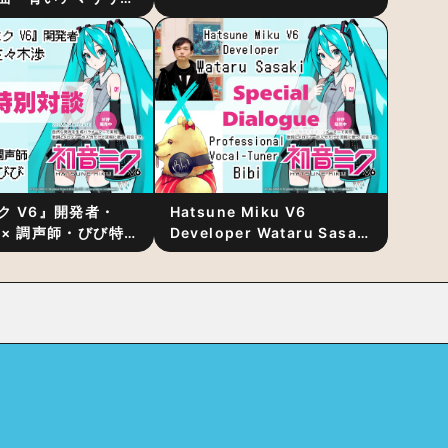
リース！1stアルバ
発表
ク V6』開発者・
Hatsune Miku V6
 × 調声師・びび特
Developer Wataru Sasaki
〜豊かな歌声表現の
× Professional Vocal-
“歌うキャラクター
Tuner Bibi Special
と“推し活”にあっ
Dialogue: The Secret to
Rich Vocal Expression
Lies in “Love for the
singing characters” and
“Oshikatsu”!?