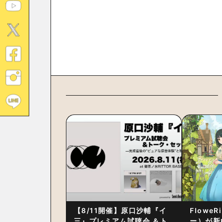
【8/11開催】原口沙輔『イ
Flowe
三』プレミアム試聴会 ＆ト
ー）が新