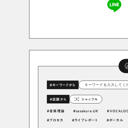
#キーワードから
#話題から
シャッフル
音楽理論
sasakure.UK
VOCALOC
プロセカ
ライブレポート
ボーカル