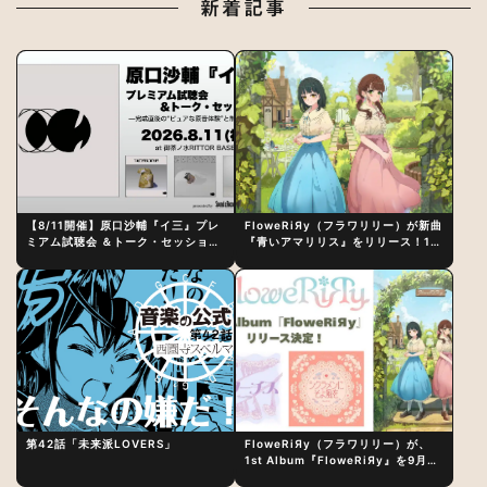
新着記事
【8/11開催】原口沙輔『イ三』プレ
FloweRiЯy（フラワリリー）が新曲
ミアム試聴会 ＆トーク・セッション
『青いアマリリス』をリリース！1st
〜完成直後の“ピュアな原音体験”と
アルバム詳細も発表
制作秘話
第42話「未来派LOVERS」
FloweRiЯy（フラワリリー）が、
1st Album『FloweRiЯy』を9月23
日（水）にリリース！