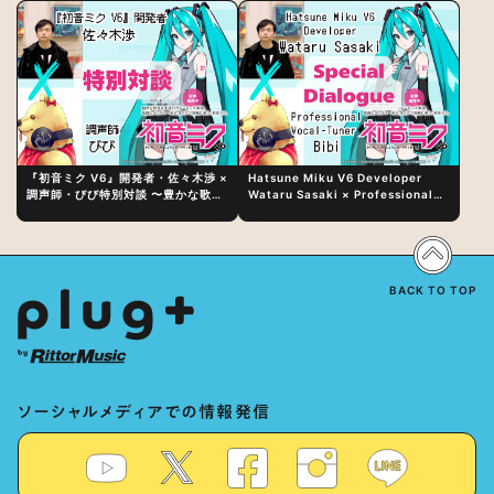
『初音ミク V6』開発者・佐々木渉 ×
Hatsune Miku V6 Developer
調声師・びび特別対談 〜豊かな歌声
Wataru Sasaki × Professional
表現の秘訣は、“歌うキャラクターへ
Vocal-Tuner Bibi Special
の愛”と“推し活”にあった！？
Dialogue: The Secret to Rich
Vocal Expression Lies in “Love
for the singing characters” and
“Oshikatsu”!?
BACK TO TOP
ソーシャルメディアでの情報発信