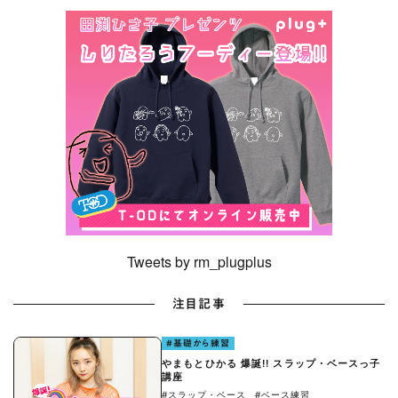
Tweets by rm_plugplus
注目記事
#基礎から練習
やまもとひかる 爆誕!! スラップ・ベースっ子
講座
#スラップ・ベース
#ベース練習