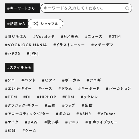
#キーワードから
#話題から
シャッフル
晴いちばん
Vocalo-P
月ノ美兎
ニュース
DTM
VOCALOCK MANIA
イラストレーター
マチーデフ
r-906
[PR]
#スタイルから
ソロ
バンド
ピアノ
ボーカル
アコギ
エレキ・ギター
ベース
ドラム
キーボード
パーカション
DTM
DJ
HIPHOP
EDM
ウクレレ
クラシック・ギター
三線
ラップ
配信
アコースティック・ギター
ボカロ
ASMR
VTuber
マイク
DAW
歌い手
アニメ
音声ライブラリー
絵師
ゲーム