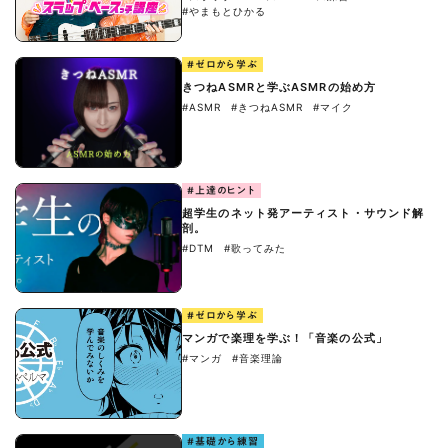
#やまもとひかる
#ゼロから学ぶ
きつねASMRと学ぶASMRの始め方
#ASMR
#きつねASMR
#マイク
#上達のヒント
超学生のネット発アーティスト・サウンド解
剖。
#DTM
#歌ってみた
#ゼロから学ぶ
マンガで楽理を学ぶ！「音楽の公式」
#マンガ
#音楽理論
#基礎から練習