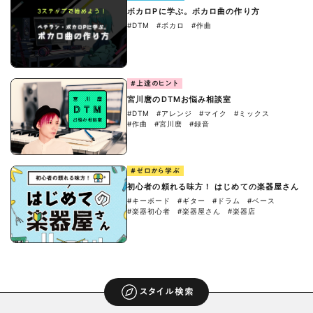
ボカロPに学ぶ。ボカロ曲の作り方
#DTM
#ボカロ
#作曲
#上達のヒント
宮川麿のDTMお悩み相談室
#DTM
#アレンジ
#マイク
#ミックス
#作曲
#宮川麿
#録音
#ゼロから学ぶ
初心者の頼れる味方！ はじめての楽器屋さん
#キーボード
#ギター
#ドラム
#ベース
#楽器初心者
#楽器屋さん
#楽器店
スタイル検索