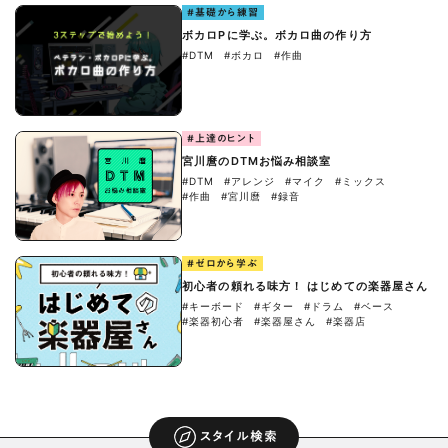
#基礎から練習
ボカロPに学ぶ。ボカロ曲の作り方
#DTM
#ボカロ
#作曲
#上達のヒント
宮川麿のDTMお悩み相談室
#DTM
#アレンジ
#マイク
#ミックス
#作曲
#宮川麿
#録音
#ゼロから学ぶ
初心者の頼れる味方！ はじめての楽器屋さん
#キーボード
#ギター
#ドラム
#ベース
#楽器初心者
#楽器屋さん
#楽器店
スタイル検索