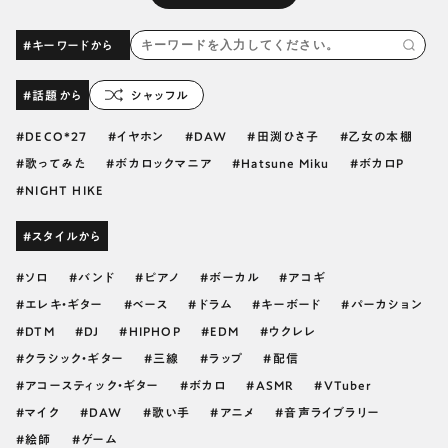
#キーワードから
#話題から
シャッフル
DECO*27
イヤホン
DAW
田渕ひさ子
乙女の本棚
歌ってみた
ボカロックマニア
Hatsune Miku
ボカロP
NIGHT HIKE
#スタイルから
ソロ
バンド
ピアノ
ボーカル
アコギ
エレキ・ギター
ベース
ドラム
キーボード
パーカション
DTM
DJ
HIPHOP
EDM
ウクレレ
クラシック・ギター
三線
ラップ
配信
アコースティック・ギター
ボカロ
ASMR
VTuber
マイク
DAW
歌い手
アニメ
音声ライブラリー
絵師
ゲーム