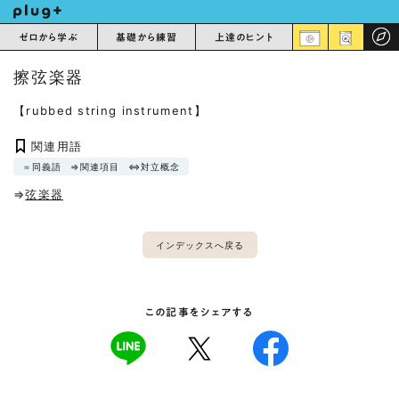
ゼロから学ぶ
基礎から練習
上達のヒント
擦弦楽器
【rubbed string instrument】
関連用語
＝同義語
⇒関連項目
⇔対立概念
⇒
弦楽器
インデックスへ戻る
この記事をシェアする