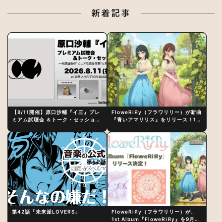
新着記事
【8/11開催】原口沙輔『イ三』プレ
FloweRiЯy（フラワリリー）が新曲
ミアム試聴会 ＆トーク・セッション
『青いアマリリス』をリリース！1st
〜完成直後の“ピュアな原音体験”と
アルバム詳細も発表
制作秘話
第42話「未来派LOVERS」
FloweRiЯy（フラワリリー）が、
1st Album『FloweRiЯy』を9月23