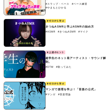
#スラップ・ベース
#ベース練習
#やまもとひかる
#ゼロから学ぶ
きつねASMRと学ぶASMRの始め方
#ASMR
#きつねASMR
#マイク
#上達のヒント
超学生のネット発アーティスト・サウンド解
剖。
#DTM
#歌ってみた
#ゼロから学ぶ
マンガで楽理を学ぶ！「音楽の公式」
#マンガ
#音楽理論