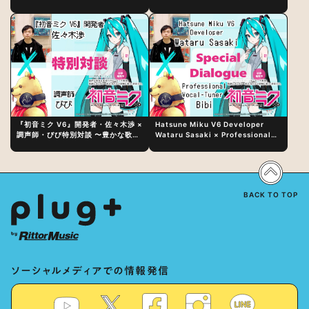
日（水）にリリース！
『初音ミク V6』開発者・佐々木渉 ×
Hatsune Miku V6 Developer
調声師・びび特別対談 〜豊かな歌声
Wataru Sasaki × Professional
表現の秘訣は、“歌うキャラクターへ
Vocal-Tuner Bibi Special
の愛”と“推し活”にあった！？
Dialogue: The Secret to Rich
Vocal Expression Lies in “Love
for the singing characters” and
“Oshikatsu”!?
BACK TO TOP
ソーシャルメディアでの情報発信