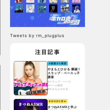
Tweets by rm_plugplus
注目記事
#基礎から練習
やまもとひかる 爆誕!!
スラップ・ベースっ子
講座
#スラップ・ベース
#ベース練習
#やまもとひかる
#ゼロから学ぶ
きつねASMRと学ぶ