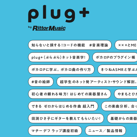
知らないと損する！コードの機能 #音楽理論
×××とM
plug+（ぷらぷら）ネット音楽学！
ボカロPのプラグイン帳
ボカロPに学ぶ。ボカロ曲の作り方
きつねASMRと学ぶ
#音の絵師
超学生のネット発アーティスト・サウンド解剖
初心者の頼れる味方！ はじめての楽器屋さん
やまもとひか
できる ゼロからはじめる作曲 超入門
この楽曲分析、合
田渕ひさ子にギターを教えてもらいたい！
基礎からの楽器
マチーデフ ラップ講座初級
ニュース／製品情報