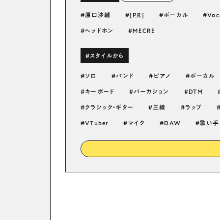
原口沙輔
[PR]
ボーカル
Voc
ヘッドホン
MECRE
#スタイルから
ソロ
バンド
ピアノ
ボーカル
キーボード
パーカション
DTM
クラシック・ギター
三線
ラップ
VTuber
マイク
DAW
歌い手