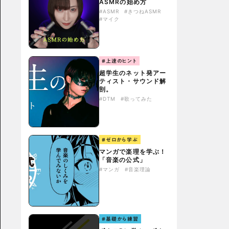
ASMRの始め方
#ASMR
#きつねASMR
#マイク
#上達のヒント
超学生のネット発アー
ティスト・サウンド解
剖。
#DTM
#歌ってみた
#ゼロから学ぶ
マンガで楽理を学ぶ！
「音楽の公式」
#マンガ
#音楽理論
#基礎から練習