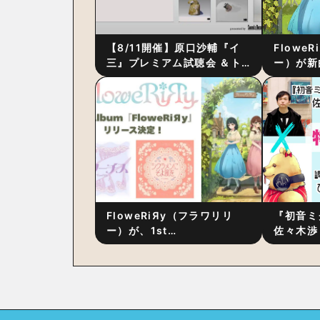
【8/11開催】原口沙輔『イ
Flowe
三』プレミアム試聴会 ＆ト
ー）が新
ーク・セッション 〜完成直
ス』をリ
後の“ピュアな原音体験”と制
ム詳細も
作秘話
FloweRiЯy（フラワリリ
『初音ミ
ー）が、1st
佐々木渉
Album『FloweRiЯy』を9
別対談 
月23日（水）にリリース！
秘訣は、
への愛”
た！？