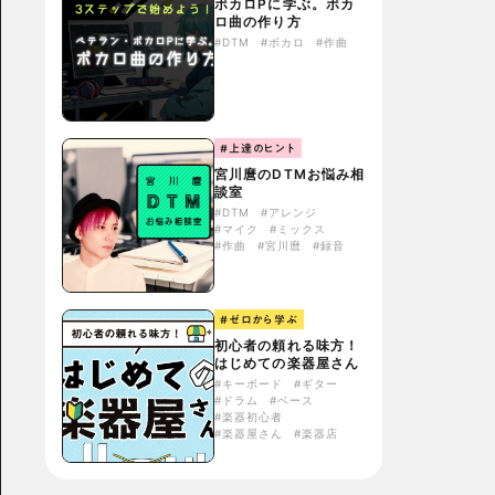
ボカロPに学ぶ。ボカ
ロ曲の作り方
#DTM
#ボカロ
#作曲
#上達のヒント
宮川麿のDTMお悩み相
談室
#DTM
#アレンジ
#マイク
#ミックス
#作曲
#宮川麿
#録音
#ゼロから学ぶ
初心者の頼れる味方！
はじめての楽器屋さん
#キーボード
#ギター
#ドラム
#ベース
#楽器初心者
#楽器屋さん
#楽器店