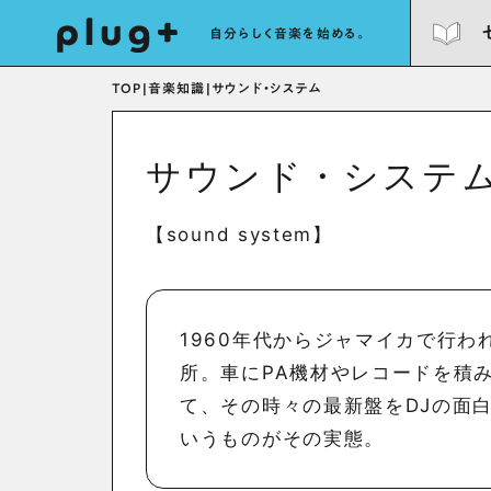
自分らしく音楽を始める。
TOP
|
音楽知識
|
サウンド・システム
サウンド・システ
【sound system】
1960年代からジャマイカで行
所。車にPA機材やレコードを積
て、その時々の最新盤をDJの面
いうものがその実態。