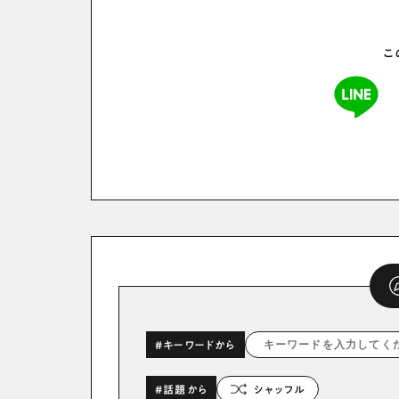
こ
#キーワードから
#話題から
シャッフル