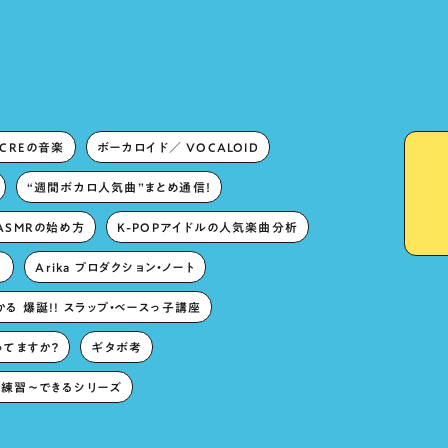
singing characters” and
“Oshikatsu”!?
ECREの音楽
ボーカロイド／ VOCALOID
“週間ボカロ人気曲”まとめ通信！
ASMRの始め方
K-POPアイドルの人気楽曲分析
。
Arika プロダクション・ノート
る 爆誕!! スラップ・ベースっ子講座
ってますか？
ギタボ考
練習〜できるシリーズ