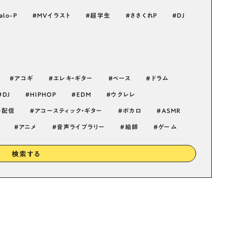
alo-P
MVイラスト
超学生
ささくれP
DJ
アコギ
エレキ・ギター
ベース
ドラム
DJ
HIPHOP
EDM
ウクレレ
配信
アコースティック・ギター
ボカロ
ASMR
アニメ
音声ライブラリー
絵師
ゲーム
検索する