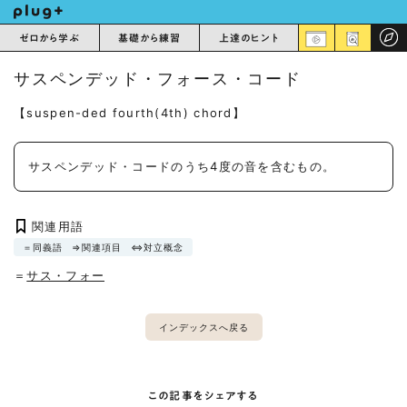
ゼロから学ぶ
基礎から練習
上達のヒント
サスペンデッド・フォース・コード
【suspen-ded fourth(4th) chord】
サスペンデッド・コードのうち4度の音を含むもの。
関連用語
＝同義語
⇒関連項目
⇔対立概念
＝
サス・フォー
インデックスへ戻る
この記事をシェアする