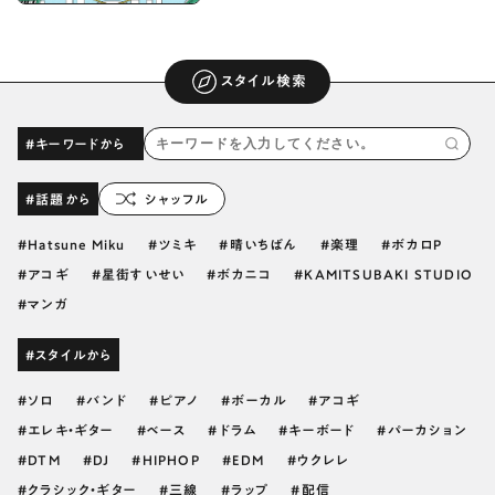
スタイル検索
#キーワードから
#話題から
シャッフル
Hatsune Miku
ツミキ
晴いちばん
楽理
ボカロP
アコギ
星街すいせい
ボカニコ
KAMITSUBAKI STUDIO
マンガ
#スタイルから
ソロ
バンド
ピアノ
ボーカル
アコギ
エレキ・ギター
ベース
ドラム
キーボード
パーカション
DTM
DJ
HIPHOP
EDM
ウクレレ
クラシック・ギター
三線
ラップ
配信