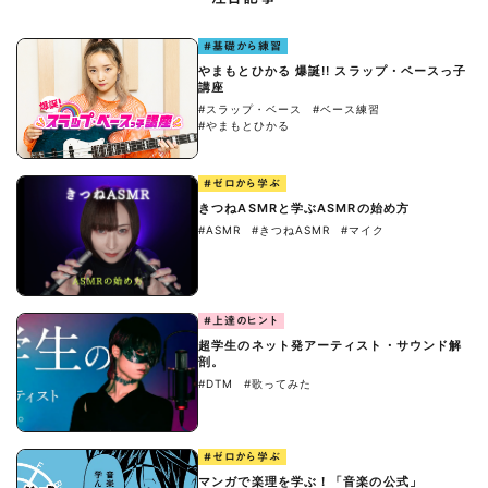
#基礎から練習
やまもとひかる 爆誕!! スラップ・ベースっ子
講座
#スラップ・ベース
#ベース練習
#やまもとひかる
#ゼロから学ぶ
きつねASMRと学ぶASMRの始め方
#ASMR
#きつねASMR
#マイク
#上達のヒント
超学生のネット発アーティスト・サウンド解
剖。
#DTM
#歌ってみた
#ゼロから学ぶ
マンガで楽理を学ぶ！「音楽の公式」