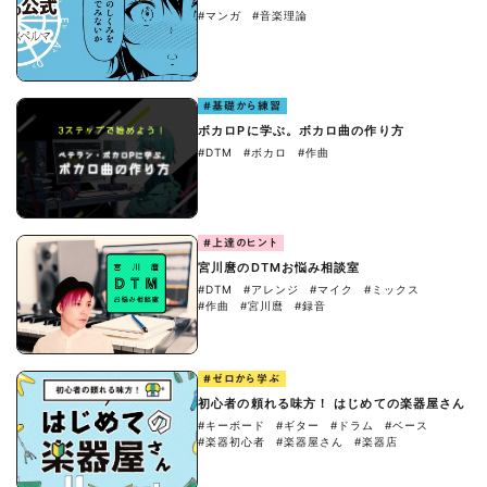
#マンガ
#音楽理論
#基礎から練習
ボカロPに学ぶ。ボカロ曲の作り方
#DTM
#ボカロ
#作曲
#上達のヒント
宮川麿のDTMお悩み相談室
#DTM
#アレンジ
#マイク
#ミックス
#作曲
#宮川麿
#録音
#ゼロから学ぶ
初心者の頼れる味方！ はじめての楽器屋さん
#キーボード
#ギター
#ドラム
#ベース
#楽器初心者
#楽器屋さん
#楽器店