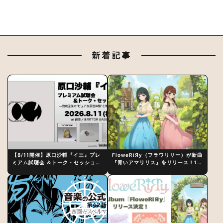
新着記事
【8/11開催】原口沙輔『イ三』プレ
FloweRiЯy（フラワリリー）が新曲
ミアム試聴会 ＆トーク・セッション
『青いアマリリス』をリリース！1st
〜完成直後の“ピュアな原音体験”と
アルバム詳細も発表
制作秘話