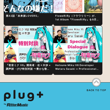
第42話「未来派LOVERS」
FloweRiЯy（フラワリリー）が、
1st Album『FloweRiЯy』を9月23
日（水）にリリース！
『初音ミク V6』開発者・佐々木渉 ×
Hatsune Miku V6 Developer
調声師・びび特別対談 〜豊かな歌声
Wataru Sasaki × Professional
表現の秘訣は、“歌うキャラクターへ
Vocal-Tuner Bibi Special
の愛”と“推し活”にあった！？
Dialogue: The Secret to Rich
Vocal Expression Lies in “Love
for the singing characters” and
“Oshikatsu”!?
BACK TO TOP