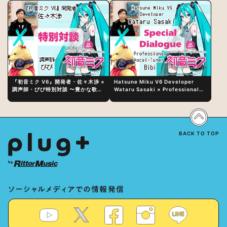
『初音ミク V6』開発者・佐々木渉 ×
Hatsune Miku V6 Developer
調声師・びび特別対談 〜豊かな歌声
Wataru Sasaki × Professional
表現の秘訣は、“歌うキャラクターへ
Vocal-Tuner Bibi Special
の愛”と“推し活”にあった！？
Dialogue: The Secret to Rich
Vocal Expression Lies in “Love
for the singing characters” and
“Oshikatsu”!?
BACK TO TOP
ソーシャルメディアでの情報発信