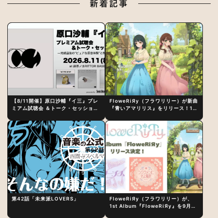
新着記事
【8/11開催】原口沙輔『イ三』プレ
FloweRiЯy（フラワリリー）が新曲
ミアム試聴会 ＆トーク・セッション
『青いアマリリス』をリリース！1st
〜完成直後の“ピュアな原音体験”と
アルバム詳細も発表
制作秘話
第42話「未来派LOVERS」
FloweRiЯy（フラワリリー）が、
1st Album『FloweRiЯy』を9月23
日（水）にリリース！