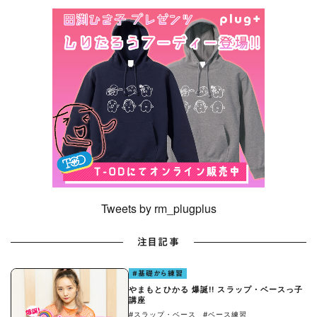
Tweets by rm_plugplus
注目記事
#基礎から練習
やまもとひかる 爆誕!! スラップ・ベースっ子
講座
#スラップ・ベース
#ベース練習