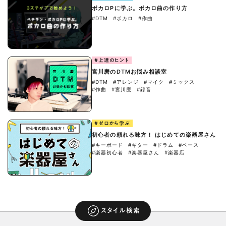
ボカロPに学ぶ。ボカロ曲の作り方
#DTM
#ボカロ
#作曲
#上達のヒント
宮川麿のDTMお悩み相談室
#DTM
#アレンジ
#マイク
#ミックス
#作曲
#宮川麿
#録音
#ゼロから学ぶ
初心者の頼れる味方！ はじめての楽器屋さん
#キーボード
#ギター
#ドラム
#ベース
#楽器初心者
#楽器屋さん
#楽器店
スタイル検索