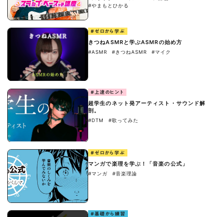
#やまもとひかる
#ゼロから学ぶ
きつねASMRと学ぶASMRの始め方
#ASMR
#きつねASMR
#マイク
#上達のヒント
超学生のネット発アーティスト・サウンド解
剖。
#DTM
#歌ってみた
#ゼロから学ぶ
マンガで楽理を学ぶ！「音楽の公式」
#マンガ
#音楽理論
#基礎から練習