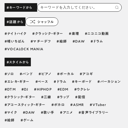
#キーワードから
#話題から
シャッフル
ナイトハイク
クラッシク・ギター
楽理
ニコニコ動画
晴いちばん
マチーデフ
絵師
DAW
ドラム
VOCALOCK MANIA
#スタイルから
ソロ
バンド
ピアノ
ボーカル
アコギ
エレキ・ギター
ベース
ドラム
キーボード
パーカション
DTM
DJ
HIPHOP
EDM
ウクレレ
クラシック・ギター
三線
ラップ
配信
アコースティック・ギター
ボカロ
ASMR
VTuber
マイク
DAW
歌い手
アニメ
音声ライブラリー
絵師
ゲーム