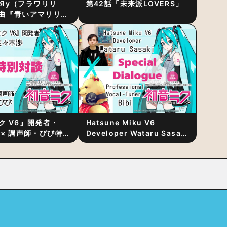
RiЯy（フラワリリ
第42話「未来派LOVERS」
曲『青いアマリリ
リース！1stアルバ
発表
ク V6』開発者・
Hatsune Miku V6
 × 調声師・びび特
Developer Wataru Sasaki
〜豊かな歌声表現の
× Professional Vocal-
“歌うキャラクター
Tuner Bibi Special
と“推し活”にあっ
Dialogue: The Secret to
Rich Vocal Expression
Lies in “Love for the
singing characters” and
“Oshikatsu”!?