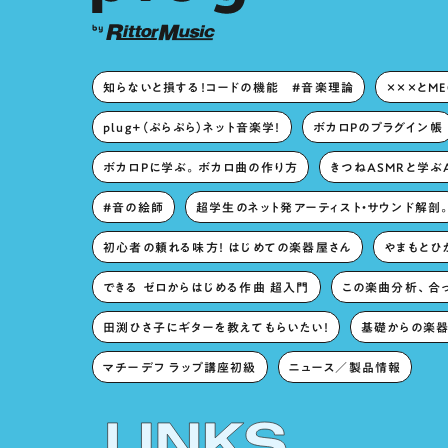
知らないと損する！コードの機能 #音楽理論
×××とM
plug+（ぷらぷら）ネット音楽学！
ボカロPのプラグイン帳
ボカロPに学ぶ。ボカロ曲の作り方
きつねASMRと学ぶ
#音の絵師
超学生のネット発アーティスト・サウンド解剖
初心者の頼れる味方！ はじめての楽器屋さん
やまもとひか
できる ゼロからはじめる作曲 超入門
この楽曲分析、合
田渕ひさ子にギターを教えてもらいたい！
基礎からの楽器
マチーデフ ラップ講座初級
ニュース／製品情報