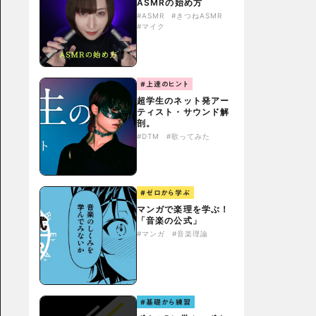
ASMRの始め方
#ASMR
#きつねASMR
#マイク
#上達のヒント
超学生のネット発アー
ティスト・サウンド解
剖。
#DTM
#歌ってみた
#ゼロから学ぶ
マンガで楽理を学ぶ！
「音楽の公式」
#マンガ
#音楽理論
#基礎から練習