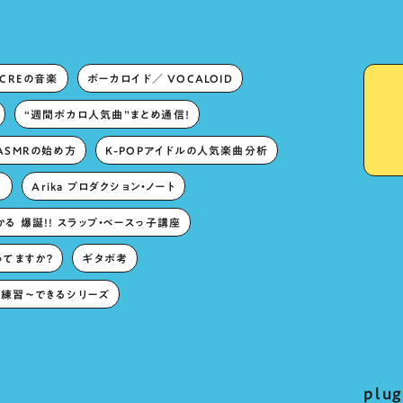
ECREの音楽
ボーカロイド／ VOCALOID
“週間ボカロ人気曲”まとめ通信！
ASMRの始め方
K-POPアイドルの人気楽曲分析
。
Arika プロダクション・ノート
る 爆誕!! スラップ・ベースっ子講座
ってますか？
ギタボ考
練習〜できるシリーズ
pl