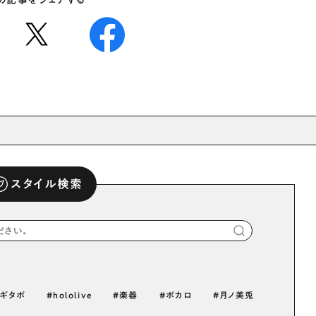
の記事をシェアする
スタイル検索
ギタボ
hololive
楽器
ボカロ
月ノ美兎