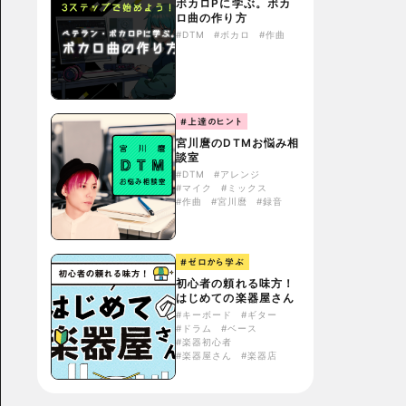
ボカロPに学ぶ。ボカ
ロ曲の作り方
#DTM
#ボカロ
#作曲
#上達のヒント
宮川麿のDTMお悩み相
談室
#DTM
#アレンジ
#マイク
#ミックス
#作曲
#宮川麿
#録音
#ゼロから学ぶ
初心者の頼れる味方！
はじめての楽器屋さん
#キーボード
#ギター
#ドラム
#ベース
#楽器初心者
#楽器屋さん
#楽器店