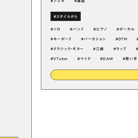
アコギ
爆誕
#スタイルから
ソロ
バンド
ピアノ
ボーカル
キーボード
パーカション
DTM
クラシック・ギター
三線
ラップ
VTuber
マイク
DAW
歌い手