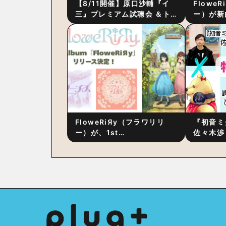
【8/11開催】原口沙輔『イ
Flowe
三』プレミアム試聴会 ＆ト
ー）が新
ーク・セッション 〜完成直
ス』をリ
後の“ピュアな原音体験”と制
ム詳細も
作秘話
FloweRiЯy（フラワリリ
『初音ミ
ー）が、1st
佐々木渉
Album『FloweRiЯy』を9
別対談 
月23日（水）にリリース！
秘訣は、
への愛”
た！？