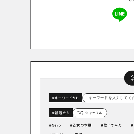
こ
#キーワードから
#話題から
シャッフル
Gero
乙女の本棚
歌ってみた