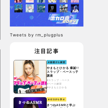
Tweets by rm_plugplus
注目記事
#基礎から練習
やまもとひかる 爆誕!!
スラップ・ベースっ子
講座
#スラップ・ベース
#ベース練習
#やまもとひかる
#ゼロから学ぶ
きつねASMRと学ぶ