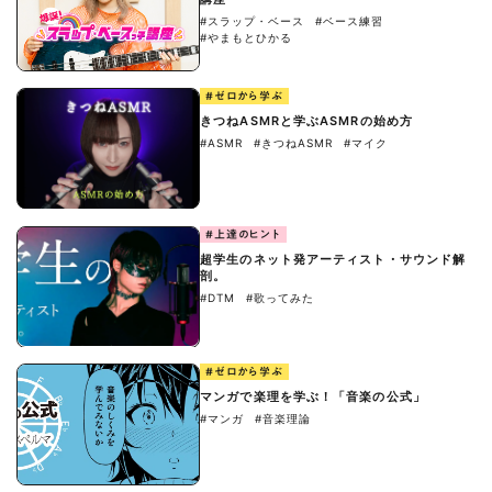
#スラップ・ベース
#ベース練習
#やまもとひかる
#ゼロから学ぶ
きつねASMRと学ぶASMRの始め方
#ASMR
#きつねASMR
#マイク
#上達のヒント
超学生のネット発アーティスト・サウンド解
剖。
#DTM
#歌ってみた
#ゼロから学ぶ
マンガで楽理を学ぶ！「音楽の公式」
#マンガ
#音楽理論