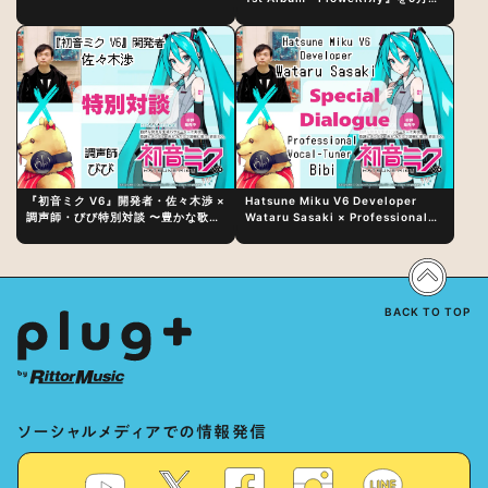
日（水）にリリース！
『初音ミク V6』開発者・佐々木渉 ×
Hatsune Miku V6 Developer
調声師・びび特別対談 〜豊かな歌声
Wataru Sasaki × Professional
表現の秘訣は、“歌うキャラクターへ
Vocal-Tuner Bibi Special
の愛”と“推し活”にあった！？
Dialogue: The Secret to Rich
Vocal Expression Lies in “Love
for the singing characters” and
“Oshikatsu”!?
BACK TO TOP
ソーシャルメディアでの情報発信