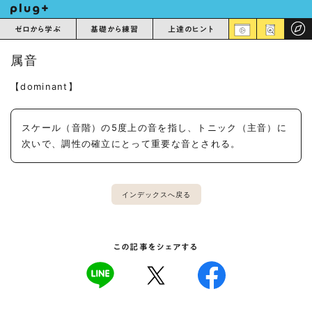
ゼロから学ぶ
基礎から練習
上達のヒント
属音
【dominant】
スケール（音階）の5度上の音を指し、トニック（主音）に
次いで、調性の確立にとって重要な音とされる。
インデックスへ戻る
この記事をシェアする