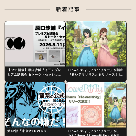
新着記事
【8/11開催】原口沙輔『イ三』プレ
FloweRiЯy（フラワリリー）が新曲
ミアム試聴会 ＆トーク・セッション
『青いアマリリス』をリリース！1st
〜完成直後の“ピュアな原音体験”と
アルバム詳細も発表
制作秘話
第42話「未来派LOVERS」
FloweRiЯy（フラワリリー）が、
1st Album『FloweRiЯy』を9月23