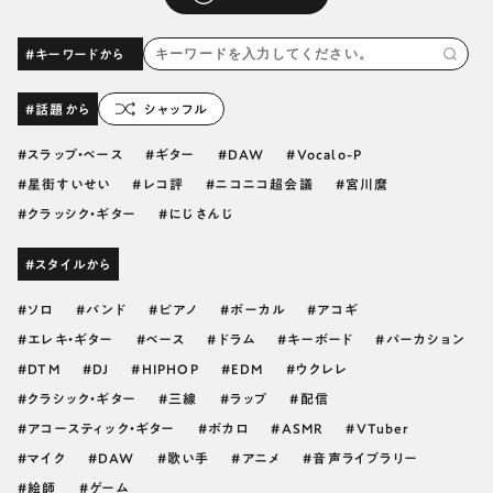
#キーワードから
#話題から
シャッフル
スラップ・ベース
ギター
DAW
Vocalo-P
星街すいせい
レコ評
ニコニコ超会議
宮川麿
クラッシク・ギター
にじさんじ
#スタイルから
ソロ
バンド
ピアノ
ボーカル
アコギ
エレキ・ギター
ベース
ドラム
キーボード
パーカション
DTM
DJ
HIPHOP
EDM
ウクレレ
クラシック・ギター
三線
ラップ
配信
アコースティック・ギター
ボカロ
ASMR
VTuber
マイク
DAW
歌い手
アニメ
音声ライブラリー
絵師
ゲーム