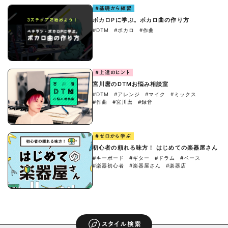
#基礎から練習
ボカロPに学ぶ。ボカロ曲の作り方
#DTM
#ボカロ
#作曲
#上達のヒント
宮川麿のDTMお悩み相談室
#DTM
#アレンジ
#マイク
#ミックス
#作曲
#宮川麿
#録音
#ゼロから学ぶ
初心者の頼れる味方！ はじめての楽器屋さん
#キーボード
#ギター
#ドラム
#ベース
#楽器初心者
#楽器屋さん
#楽器店
スタイル検索