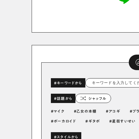
#キーワードから
#話題から
シャッフル
マイク
乙女の本棚
アコギ
プ
ボーカロイド
ギタボ
星街すいせい
#スタイルから