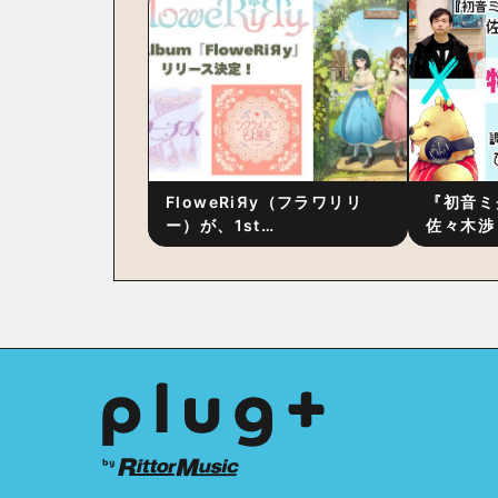
後の“ピュアな原音体験”と制
ム詳細も
作秘話
FloweRiЯy（フラワリリ
『初音ミ
ー）が、1st
佐々木渉
Album『FloweRiЯy』を9
別対談 
月23日（水）にリリース！
秘訣は、
への愛”
た！？