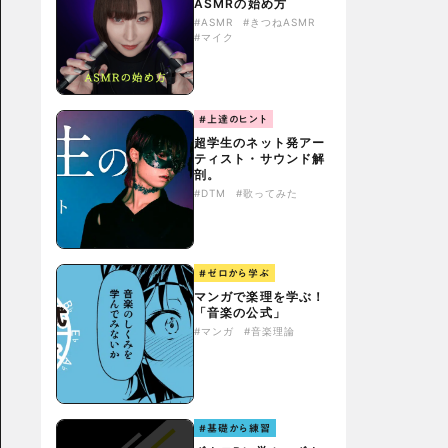
ASMRの始め方
#ASMR
#きつねASMR
#マイク
#上達のヒント
超学生のネット発アー
ティスト・サウンド解
剖。
#DTM
#歌ってみた
#ゼロから学ぶ
マンガで楽理を学ぶ！
「音楽の公式」
#マンガ
#音楽理論
#基礎から練習