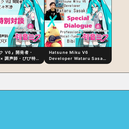
発表
ク V6』開発者・
Hatsune Miku V6
 × 調声師・びび特
Developer Wataru Sasaki
〜豊かな歌声表現の
× Professional Vocal-
“歌うキャラクター
Tuner Bibi Special
と“推し活”にあっ
Dialogue: The Secret to
Rich Vocal Expression
Lies in “Love for the
singing characters” and
“Oshikatsu”!?