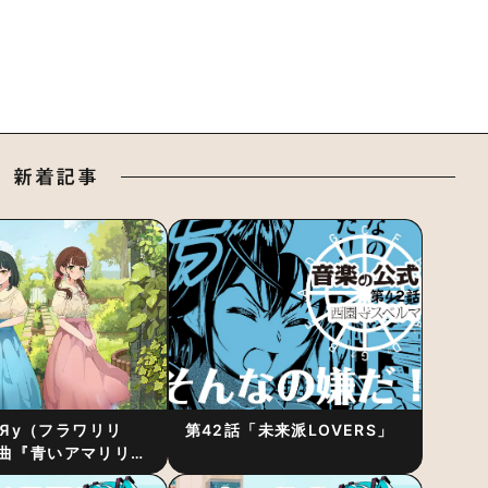
新着記事
RiЯy（フラワリリ
第42話「未来派LOVERS」
曲『青いアマリリ
リース！1stアルバ