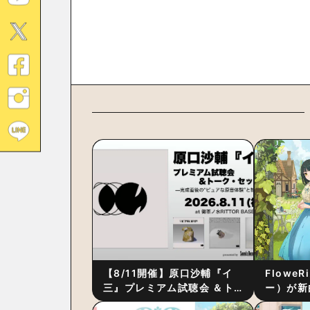
【8/11開催】原口沙輔『イ
Flowe
三』プレミアム試聴会 ＆ト
ー）が新
ーク・セッション 〜完成直
ス』をリ