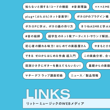
知らないと損する！コードの機能 #音楽理論
×××とM
plug+（ぷらぷら）ネット音楽学！
ボカロPのプラグイン帳
ボカロPに学ぶ。ボカロ曲の作り方
きつねASMRと学ぶ
#音の絵師
超学生のネット発アーティスト・サウンド解剖
初心者の頼れる味方！ はじめての楽器屋さん
やまもとひか
できる ゼロからはじめる作曲 超入門
この楽曲分析、合
田渕ひさ子にギターを教えてもらいたい！
基礎からの楽器
マチーデフ ラップ講座初級
ニュース／製品情報
リットーミュージックのWEBメディア