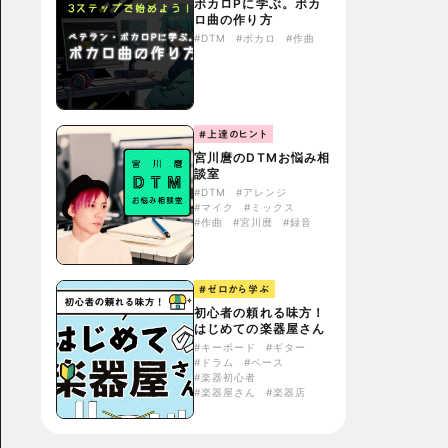
ボカロPに学ぶ。ボカ
ロ曲の作り方
#DTM
#ボカロ
#作曲
#上達のヒント
宮川麿のDTMお悩み相
談室
#DTM
#アレンジ
#マイク
#ミックス
#作曲
#宮川麿
#録音
#ゼロから学ぶ
初心者の頼れる味方！
はじめての楽器屋さん
#キーボード
#ギター
#ドラム
#ベース
#楽器初心者
#楽器屋さん
#楽器店