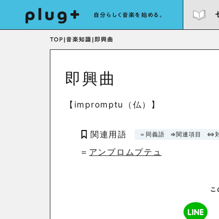
自分らしく音楽を始める。
TOP
|
音楽知識
|
即興曲
即興曲
【impromptu（仏）】
関連用語
＝同義語
⇒関連項目
⇔
＝
アンプロムプテュ
こ