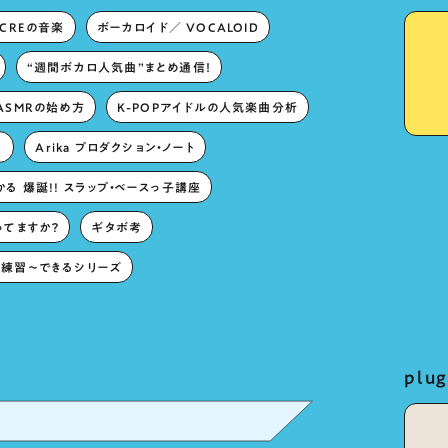
ECREの音楽
ボーカロイド／ VOCALOID
“週間ボカロ人気曲”まとめ通信！
ASMRの始め方
K-POPアイドルの人気楽曲分析
。
Arika プロダクション・ノート
る 爆誕!! スラップ・ベースっ子講座
ってますか？
ギタボ考
練習〜できるシリーズ
pl