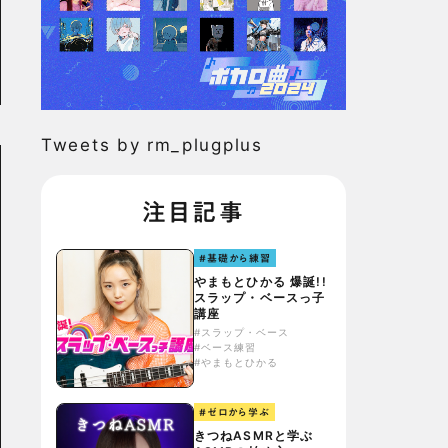
Tweets by rm_plugplus
注目記事
#基礎から練習
やまもとひかる 爆誕!!
スラップ・ベースっ子
講座
#スラップ・ベース
#ベース練習
#やまもとひかる
#ゼロから学ぶ
きつねASMRと学ぶ