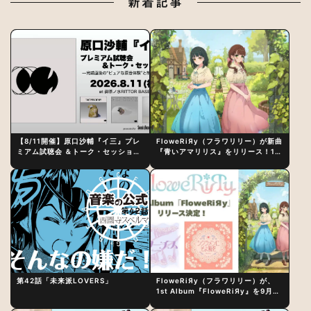
新着記事
【8/11開催】原口沙輔『イ三』プレ
FloweRiЯy（フラワリリー）が新曲
ミアム試聴会 ＆トーク・セッション
『青いアマリリス』をリリース！1st
〜完成直後の“ピュアな原音体験”と
アルバム詳細も発表
制作秘話
第42話「未来派LOVERS」
FloweRiЯy（フラワリリー）が、
1st Album『FloweRiЯy』を9月23
日（水）にリリース！