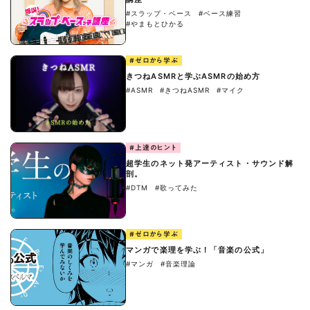
#スラップ・ベース
#ベース練習
#やまもとひかる
#ゼロから学ぶ
きつねASMRと学ぶASMRの始め方
#ASMR
#きつねASMR
#マイク
#上達のヒント
超学生のネット発アーティスト・サウンド解
剖。
#DTM
#歌ってみた
#ゼロから学ぶ
マンガで楽理を学ぶ！「音楽の公式」
#マンガ
#音楽理論