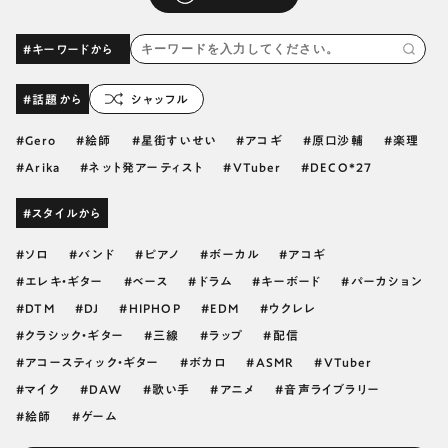
#キーワードから
#話題から
シャッフル
Gero
絵師
星街すいせい
アコギ
原口沙輔
楽理
Arika
ネット発アーティスト
VTuber
DECO*27
#スタイルから
ソロ
バンド
ピアノ
ボーカル
アコギ
エレキ・ギター
ベース
ドラム
キーボード
パーカション
DTM
DJ
HIPHOP
EDM
ウクレレ
クラシック・ギター
三線
ラップ
配信
アコースティック・ギター
ボカロ
ASMR
VTuber
マイク
DAW
歌い手
アニメ
音声ライブラリー
絵師
ゲーム