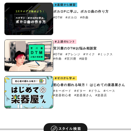
#基礎から練習
ボカロPに学ぶ。ボカロ曲の作り方
#DTM
#ボカロ
#作曲
#上達のヒント
宮川麿のDTMお悩み相談室
#DTM
#アレンジ
#マイク
#ミックス
#作曲
#宮川麿
#録音
#ゼロから学ぶ
初心者の頼れる味方！ はじめての楽器屋さん
#キーボード
#ギター
#ドラム
#ベース
#楽器初心者
#楽器屋さん
#楽器店
スタイル検索