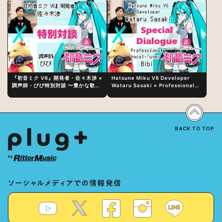
『初音ミク V6』開発者・佐々木渉 ×
Hatsune Miku V6 Developer
調声師・びび特別対談 〜豊かな歌声
Wataru Sasaki × Professional
表現の秘訣は、“歌うキャラクターへ
Vocal-Tuner Bibi Special
の愛”と“推し活”にあった！？
Dialogue: The Secret to Rich
Vocal Expression Lies in “Love
for the singing characters” and
“Oshikatsu”!?
BACK TO TOP
ソーシャルメディアでの情報発信